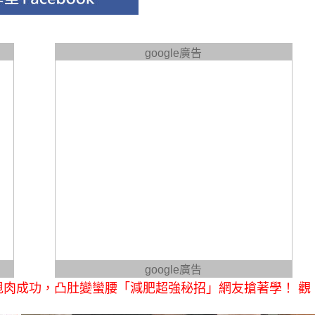
google廣告
google廣告
甩肉成功，凸肚變蠻腰「減肥超強秘招」網友搶著學！ 觀