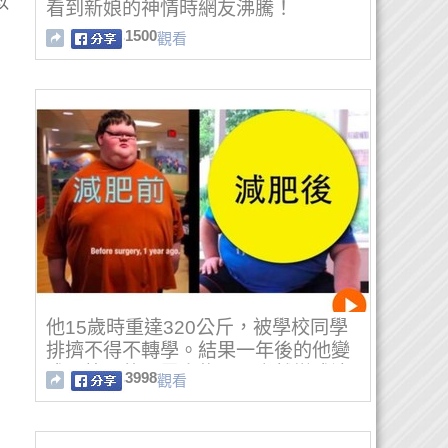
以
看到新娘的神情時網友沸騰！
1500
觀看
他15歲時重達320公斤，被學校同學
排擠不得不轉學。結果一年後的他變
成了校園的風雲人物……竟然變成這
3998
觀看
樣了！