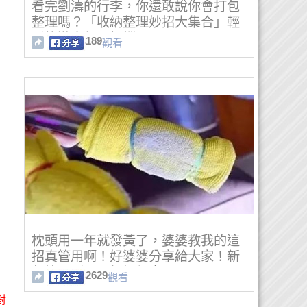
看完劉濤的行李，你還敢說你會打包
整理嗎？「收納整理妙招大集合」輕
鬆旅遊出行不煩惱！
189
觀看
枕頭用一年就發黃了，婆婆教我的這
招真管用啊！好婆婆分享給大家！新
年快要到了，打掃起來吧！
2629
觀看
對