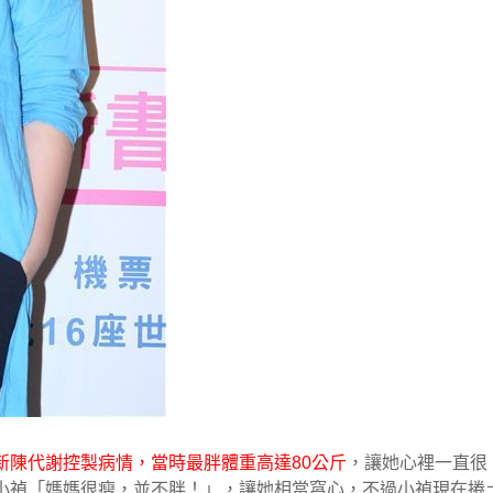
新陳代謝控製病情，當時最胖體重高達80公斤
，讓她心裡一直很
小禎「媽媽很瘦，並不胖！」，讓她相當窩心，不過小禎現在捲