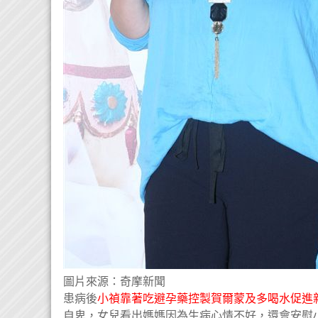
圖片來源：奇摩新聞
患病後
小禎靠著吃避孕藥控製賀爾蒙及多喝水促進
自卑，女兒看出媽媽因為生病心情不好，還會安慰