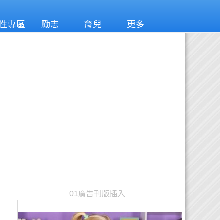
性專區
勵志
育兒
更多
01廣告刊版插入