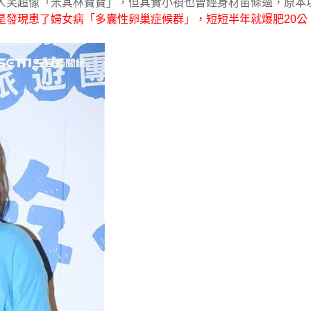
人笑超像「米其林寶寶」，但其實小禎也曾經身材苗條過，原本
是發現患了婦女病「多囊性卵巢症候群」，短短半年就爆肥20公