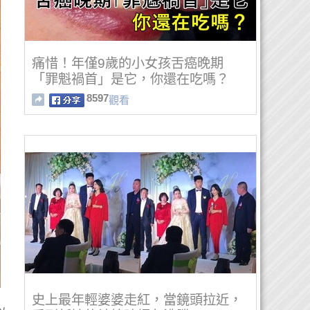
痛惜！年僅9歲的小女孩舌癌晚期
「罪魁禍首」是它，你還在吃嗎？
8597
觀看
史上最年輕婆婆走紅，當鏡頭拉近，