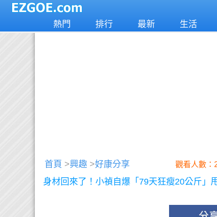
熱門
排行
最新
生活
首頁
>
興趣
>
好康分享
觀看人數：2
身材回來了！小禎自爆「79天狂瘦20公斤