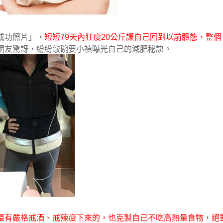
成功照片」，
短短79天內狂瘦20公斤讓自己回到以前體態，整個
網友驚訝，紛紛敲碗要小禎曝光自己的減肥秘訣。
還有嚴格戒酒、戒辣瘦下來的，也克製自己不吃高熱量食物，絕