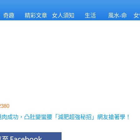
奇趣
精彩文章
女人須知
生活
風水-命
女
理
380
」甩肉成功，凸肚變蠻腰「減肥超強秘招」網友搶著學！