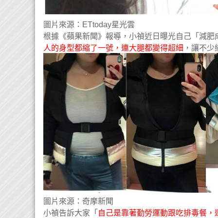
圖片來源：ETtoday星光雲
根據《蘋果新聞》報導，小禎近日曝光自己「減肥
人的身型都縮了一號，連大腿都變得超細
，讓不少
圖片來源：奇摩新聞
小禎告訴大家「
自己是靠著勤勞運動跟吃排毒餐，