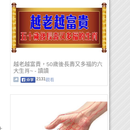
越老越富貴，50歲後長壽又多福的六
大生肖~ - 讀讀
2131
觀看
土