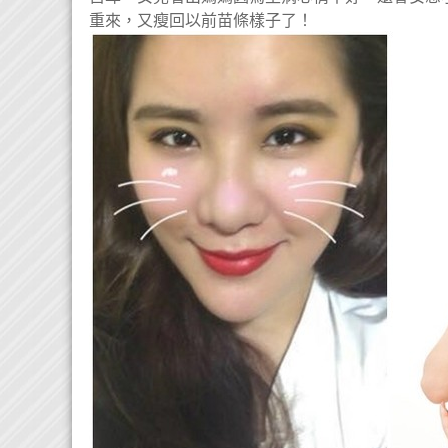
重來，又瘦回以前苗條樣子了！