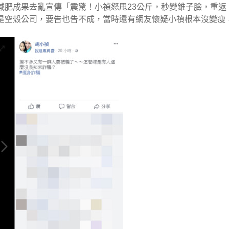
減肥成果去亂宣傳「震驚！小禎怒甩23公斤，秒變錐子臉，重返
是空殼公司，要告也告不成，當時還有網友懷疑小禎根本沒變瘦