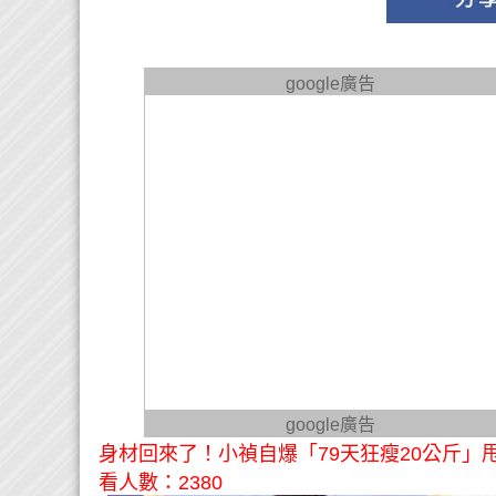
google廣告
google廣告
身材回來了！小禎自爆「79天狂瘦20公斤」
看人數：2380