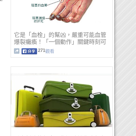
它是「血栓」的幫凶，嚴重可能血管
爆裂癱瘓！「一個動作」關鍵時刻可
以救你一命！
271
觀看