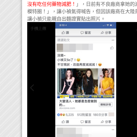
沒有吃任何藥物減肥！
」，日前有不良廠商拿她的
模特圈！」，讓小禎氣得喊告，但因該廠商在大陸
讓小禎只能親自出麵證實貼出照片。