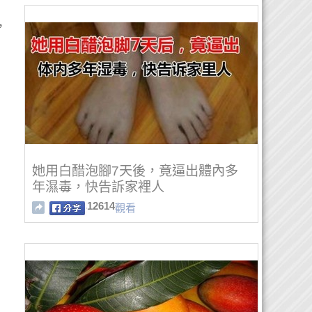
，
她用白醋泡腳7天後，竟逼出體內多
年濕毒，快告訴家裡人
12614
觀看