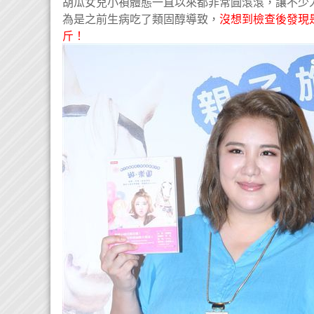
胡瓜女兒小禎體態一直以來都非常圓滾滾，讓不少
為是之前生病吃了類固醇導致，
沒想到檢查後發現
斤！