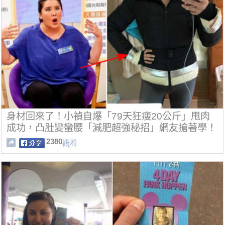
身材回來了！小禎自爆「79天狂瘦20公斤」甩肉
成功，凸肚變蠻腰「減肥超強秘招」網友搶著學！
2380
觀看