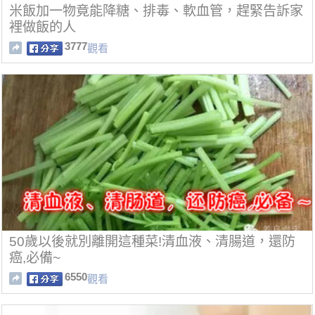
米飯加一物竟能降糖、排毒、軟血管，趕緊告訴家
裡做飯的人
3777
觀看
50歲以後就別離開這種菜!清血液、清腸道，還防
癌,必備~
6550
觀看