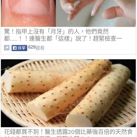
驚！指甲上沒有「月牙」的人，他們竟然
都.....！！連醫生都「這樣」說了！趕緊檢查一
下...！！
629
觀看
花錢都買不到！醫生透露20個比藥強百倍的天然食