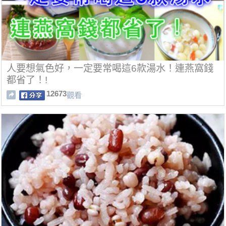
人要想氣色好，一定要常喝這6款湯水！連燕窩錢
都省了！!
12673
觀看