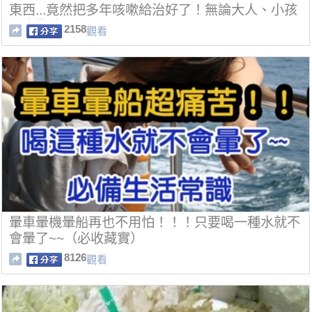
東西...竟然把多年咳嗽給治好了！無論大人、小孩
都喜歡吃...
2158
觀看
暈車暈機暈船再也不用怕！！！只要喝一種水就不
會暈了~~（必收藏實）
8126
觀看