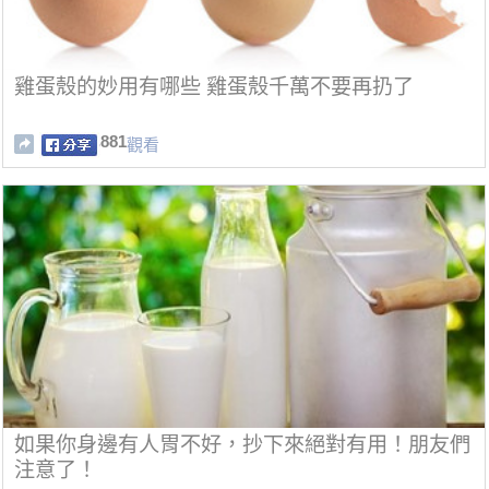
雞蛋殼的妙用有哪些 雞蛋殼千萬不要再扔了
881
觀看
如果你身邊有人胃不好，抄下來絕對有用！朋友們
注意了！