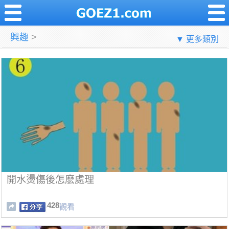
興趣
>
▼ 更多類別
開水燙傷後怎麽處理
428
觀看