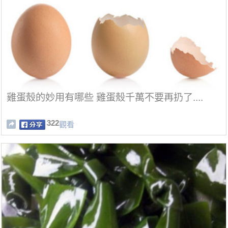
雞蛋殼的妙用有哪些 雞蛋殼千萬不要再扔了....
322
觀看