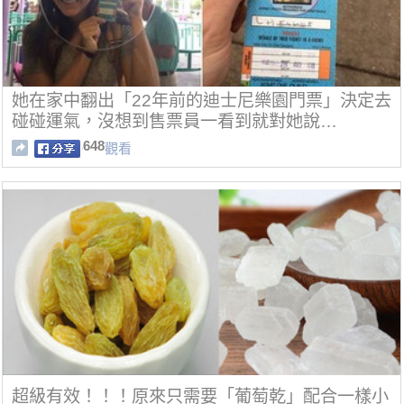
她在家中翻出「22年前的迪士尼樂園門票」決定去
碰碰運氣，沒想到售票員一看到就對她說…
648
觀看
超級有效！！！原來只需要「葡萄乾」配合一樣小