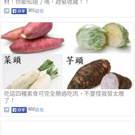
材！你都知道了嗎，趕緊收藏！！
301
觀看
吃這四種素食可完全勝過吃肉，不要怪我發太晚
了！
402
觀看