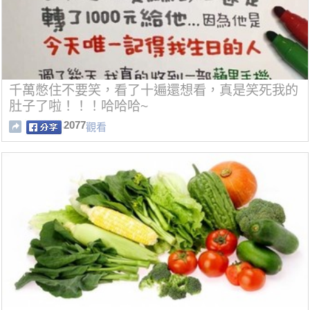
千萬憋住不要笑，看了十遍還想看，真是笑死我的
肚子了啦！！！哈哈哈~
2077
觀看