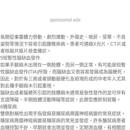
sponsored ads
長期從事重體力勞動、劇烈運動、外傷史、吸菸、受寒、不良
姿勢等情況下容易引起腰椎疾病。患者可通過X光片、CT片或
者核磁共振片檢查確診。
5短暫性腦缺血發作
如果手腳麻木出現在一側肢體，而另一側正常，有可能是短暫
性腦缺血發作(TIA)所致，而腦缺血又很容易發展成為腦梗死，
因此，對於有三高或者頸動脈硬化及斑塊形成的中老年人尤其
對此種手腳麻木引起重視。
腦缺血或者腦梗死引起的肢體麻木通常是急性發作的並可伴有
言語障礙、半側肢體活動障礙等症狀，此類型應即刻就醫。
6糖尿病
雙側對稱性出現手指發麻是糖尿病周圍神經病變的常見症狀。
糖尿病周圍神經病變是糖尿病的常見並發症，許多醣尿病患者
血糖控製不好，早期就會出現並發症。定期測血糖，有相關症