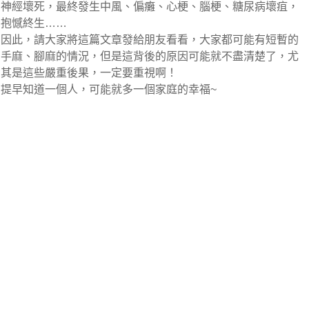
神經壞死，最終發生中風、偏癱、心梗、腦梗、糖尿病壞疽，
抱憾終生……
因此，請大家將這篇文章發給朋友看看，大家都可能有短暫的
手麻、腳麻的情況，但是這背後的原因可能就不盡清楚了，尤
其是這些嚴重後果，一定要重視啊！
提早知道一個人，可能就多一個家庭的幸福~