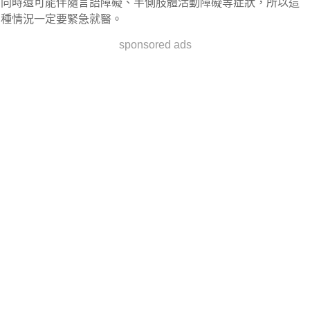
同時還可能伴隨言語障礙、半側肢體活動障礙等症狀，所以這
種情況一定要緊急就醫。
sponsored ads