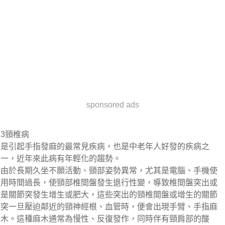
sponsored ads
3頸椎病
是引起手指發麻的最常見疾病，也是中老年人好發的疾病之
一，近年來此病有年輕化的趨勢。
由於長期久坐不願活動、頸部姿勢異常，尤其是電腦、手機使
用時間過長，使頸部椎間盤發生退行性變，導致椎間盤突出或
是關節突發生增生或肥大，這些突出的頸椎間盤或增生的關節
突一旦壓迫鄰近的頸神經根、血管時，便會出現手臂、手指麻
木。這種麻木通常為慢性、反復發作，同時伴有頸肩部的酸