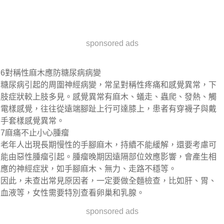
sponsored ads
6對稱性麻木應防糖尿病病變
糖尿病引起的周圍神經病變，常呈對稱性疼痛和感覺異常，下
肢症狀較上肢多見。感覺異常有麻木、蟻走、蟲爬、發熱、觸
電樣感覺，往往從遠端腳趾上行可達膝上，患者有穿襪子與戴
手套樣感覺異常。
7麻痛不止小心腫瘤
老年人出現長期慢性的手腳麻木，持續不能緩解，還要考慮可
能由惡性腫瘤引起。腫瘤晚期因遠隔部位效應影響，會產生相
應的神經症狀，如手腳麻木、無力、走路不穩等。
因此，未查出常見原因者，一定要做全麵檢查，比如肝、胃、
血液等，女性需要特別查看卵巢和乳腺。
sponsored ads