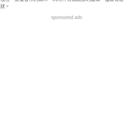
狀。
sponsored ads