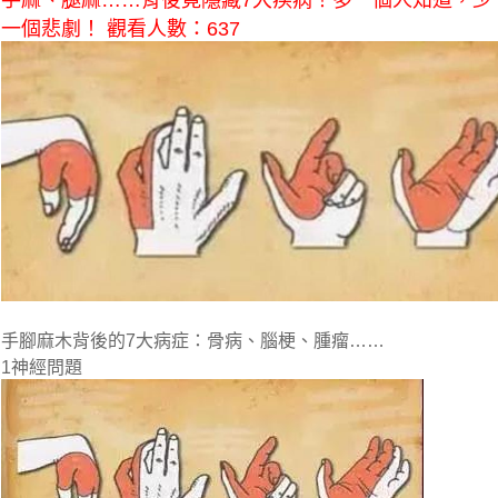
手麻、腿麻……背後竟隱藏7大疾病！多一個人知道，少
一個悲劇！ 觀看人數：637
手腳麻木背後的7大病症：骨病、腦梗、腫瘤……
1神經問題