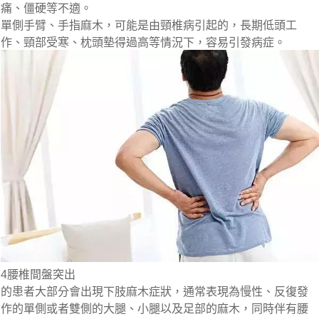
痛、僵硬等不適。
單側手臂、手指麻木，可能是由頸椎病引起的，長期低頭工
作、頸部受寒、枕頭墊得過高等情況下，容易引發病症。
4腰椎間盤突出
的患者大部分會出現下肢麻木症狀，通常表現為慢性、反復發
作的單側或者雙側的大腿、小腿以及足部的麻木，同時伴有腰