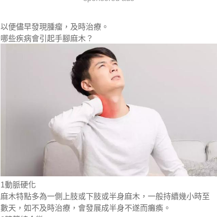
以便儘早發現腫瘤，及時治療。
哪些疾病會引起手腳麻木？
1動脈硬化
麻木特點多為一側上肢或下肢或半身麻木，一般持續幾小時至
數天，如不及時治療，會發展成半身不遂而癱瘓。