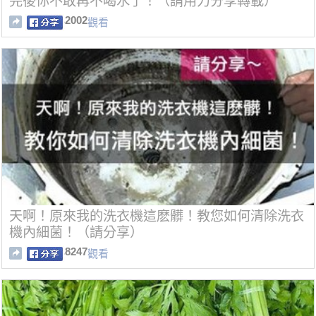
完後你不敢再不喝水了！（請用力分享轉載）
2002
觀看
天啊！原來我的洗衣機這麽髒！教您如何清除洗衣
機內細菌！（請分享）
8247
觀看