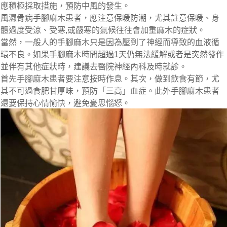
應積極採取措施，預防中風的發生。
風濕骨病手腳麻木患者，應注意保暖防潮，尤其註意保暖、身
體過度受涼、受寒,或嚴寒的氣候往往會加重麻木的症狀。
當然，一般人的手腳麻木只是因為壓到了神經而導致的血液循
環不良。如果手腳麻木時間超過1天仍無法緩解或者是突然發作
並伴有其他症狀時，建議去醫院神經內科及時就診。
首先手腳麻木患者要注意按時作息。其次，做到飲食有節，尤
其不可過食肥甘厚味，預防「三高」血症。此外手腳麻木患者
還要保持心情愉快，避免憂思惱怒。