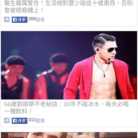
醫生嚴厲警告！生活絕對要少碰這十樣東西，否則
會被癌癥纏上！
268
觀看
56歲劉德華不老秘訣：30年不碰冰水，每天必喝
一種飲料！
313
觀看