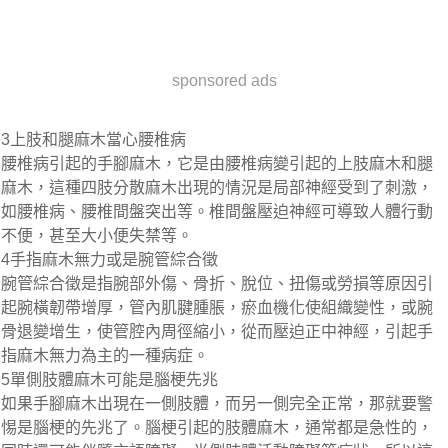
sponsored ads
3上肢和腿麻木當心腰椎病
腰椎病引起的手腳麻木，它是由腰椎病變引起的上肢麻木和腿
麻木，這種四肢分散麻木出現的情況是局部神經受到了刺激，
如腰椎病、腰椎間盤突出等。椎間盤壓迫神經可導致人體行動
不便，甚至大小便失禁等。
4手指麻木無力或是腕管綜合徵
腕管綜合徵是指腕部外傷、骨折、脫位、扭傷或勞損等原因引
起腕橫韌帶增厚，管內肌腱腫脹，瘀血機化使組織變性，或腕
骨退變增生，使管腔內周徑縮小，從而壓迫正中神經，引起手
指麻木無力為主的一種病症。
5單側肢體麻木可能是腦梗先兆
如果手腳麻木出現在一側肢體，而另一側完全正常，那就要警
惕是腦梗的先兆了。腦梗引起的肢體麻木，通常都是急性的，