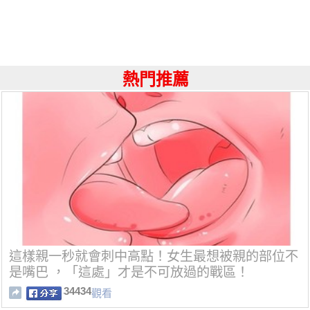
熱門推薦
這樣親一秒就會刺中高點！女生最想被親的部位不
是嘴巴 ，「這處」才是不可放過的戰區！
34434
觀看