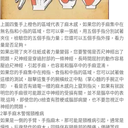
上圖四隻手上橙色的區域代表了麻木感，如果您的手麻集中在
無名指和小指的區域，您可以拿一張紙，用五個手指分別試著
夾住，檢驗您的五個手指力量；您還可以五個手指外撐，看力
量是否足夠。
如果出現了夾不住紙或者力量變弱，您要警惕是否尺神經出了
問題。尺神經是穿過肘部的一條神經，長時間屈肘的動作容易
壓迫尺神經，引起手麻，也容易和腦卒中的手麻混淆。
如果您的手麻集中在拇指、食指和中指的區域，您可以試著做
這樣的測試，敲擊這隻手的腕橫紋正中點（掌心麵的手腕正中
間），看是否有過電一樣的麻木感向上竄到指尖，如果有就說
明您的手麻很可能跟正中神經的受損有關，並不是腦卒中的表
現.這時，即使您的ct檢查有腔梗或腦部病變，也不要忽視正中
神經的問題。
2單手麻木警惕頸椎病
如果是一側的手臂、手指麻木，那可能是頸椎病引起，通常是
慢性、反復發作的麻木，同時伴有頸肩部的酸痛、僵硬等症