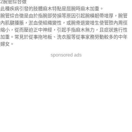
2腕管綜合徵
此種疾病引發的肢體麻木特點是屈腕時麻木加重。
腕管綜合徵是由於指腕部勞損等原因引起腕橫韌帶增厚，腕管
內肌腱腫脹，淤血使組織變性，或腕骨退變增生使管腔內周徑
縮小，從而壓迫正中神經，引起手指麻木無力，且症狀進行性
加重。常見於從事拖地板、洗衣服等從事家務勞動較多的中年
婦女。
sponsored ads