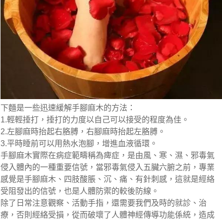
下麵是一些迅速緩解手腳麻木的方法：
1.輕輕捶打，捶打的力度以自己可以接受的程度為佳。
2.左腳麻時抬起右胳膊，右腳麻時抬起左胳膊。
3.平時睡前可以用熱水泡腳，增進血液循環。
手腳麻木實際在病症範疇稱為痺症，是由風、寒、濕、邪毒氣
侵入體內的一種重要信號，當邪毒氣侵入五臟六腑之前，專業
感覺是手腳麻木、四肢酸脹、沉、痛、有針刺感，這就是經絡
受阻發出的信號，也是人體防禦的較後防線。
除了日常注意觀察、活動手指，還需要我們及時的就診、治
療，否則經絡受損，從而破壞了人體神經傳導功能係統，造成