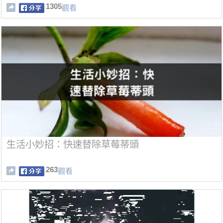
1305
觀看
生活小妙招：快速替除草莓蒂頭
263
觀看