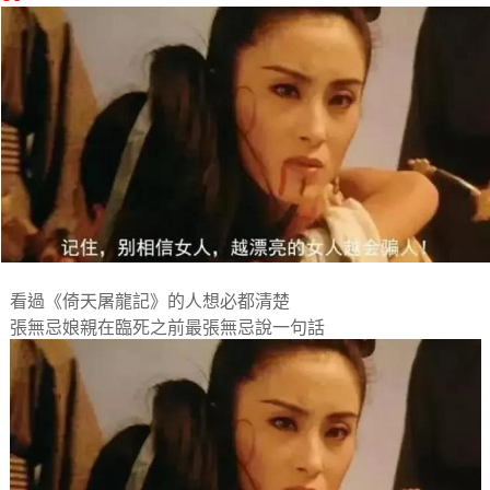
看過《倚天屠龍記》的人想必都清楚
張無忌娘親在臨死之前最張無忌說一句話