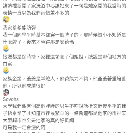
誒這裡新開了家洗浴中心誒她來了一句是她家開的我當時的
表情一直以為我們兩個差不多的
我家爹爹能防彈_
我一個同學平時基本都穿一個牌子的，那時候還小不知道是
什麼牌子，後來才曉得那是安德瑪
接送都是保時捷，家裡還領養了個姐姐，聽說是哪個地方的
首富
家族企業，爺爺是掌舵人，他爸能力不夠，他爺爺著重培養
他，所以他成績很好
Sovohs
大學我們係有個高個胖胖的男生不咋說話挺文靜傻乎乎的樣
子快畢業了才知道市裡最繁華的一條街道都是他家的市裡某
大型超市也全是他家的真的好低調
可是我一定會瘦的阿