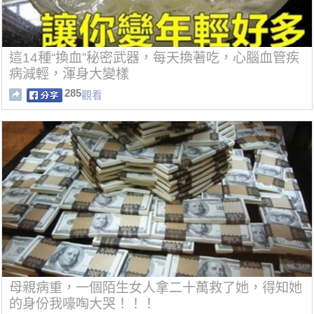
這14種“換血”秘密武器，每天換著吃，心腦血管疾
病減輕，渾身大變樣
285
觀看
母親病重，一個陌生女人拿二十萬救了她，得知她
的身份我嚎啕大哭！！！