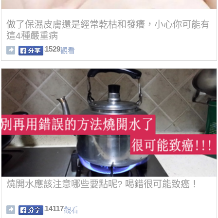
做了保濕皮膚還是經常乾枯和發癢，小心你可能有
這4種嚴重病
1529
觀看
燒開水應該注意哪些要點呢? 喝錯很可能致癌！
14117
觀看