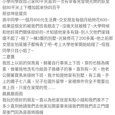
小學同學說自己家80平米直到一次有幸看見發現光她的臥室
就80平米上下樓加起來快四百平
蔡徐坤是寶貝
高中同學~一個月800元生活費~交女朋友每個月給她花600~
結果這個女的被我們班長翹走了~沒幾天就被睡了~大學時候
和他好哥們關係挺好的~才知道他家多有錢~別人欠他們家錢
還不起了~賠了一棟3層的別墅~光裝修花了200多萬~他之前那
女朋友怕是腸子都悔青了吧~考上大學他爹開始給錢了~但我
同學只找小姐了~
二夏醬
我班上以前的保育員，騎著自行車來上下班，穿的也極為樸
素，做著拖地洗毛巾給孩子換褲子的事。直到有一天，他老
公開著寶馬來接她下班，我才知道她家有別墅，有工廠，手
上的鐲子七八萬，兒子在國外留學。家裡條件完全不需要出
來上班，只是在家閒的慌……
晨晨晨雨雨
我玩的很好的朋友一直以為他家就是有點小錢和我們差不了
多少直到她請我們去他家玩開豪車來接我們問我們走正門還
是後門因為是兩條路線