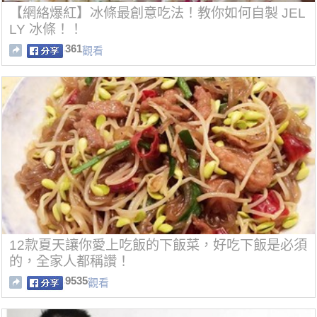
【網絡爆紅】冰條最創意吃法！教你如何自製 JEL
LY 冰條！！
361
觀看
12款夏天讓你愛上吃飯的下飯菜，好吃下飯是必須
的，全家人都稱讚！
9535
觀看