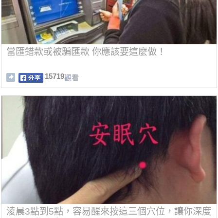
當匯錯款或被騙匯款 你應該要這麼做！
15719
觀看
淩晨3點到5點，容易醒來按這三個穴位，讓你深度