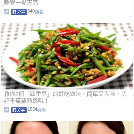
睡眠一覺天亮
640
觀看
教你2個「四季豆」的好吃做法，簡單又入味，切
記千萬要熟透哦！
1554
觀看