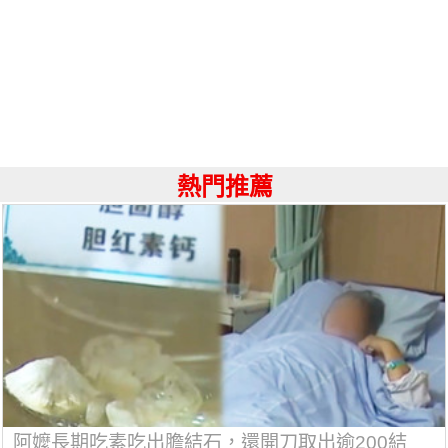
熱門推薦
阿嬤長期吃素吃出膽結石，還開刀取出逾200結