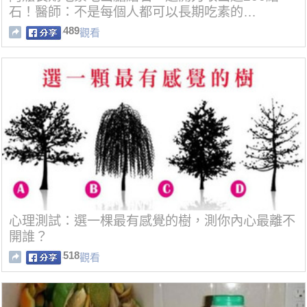
石！醫師：不是每個人都可以長期吃素的…
489
觀看
心理測試：選一棵最有感覺的樹，測你內心最離不
開誰？
518
觀看