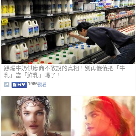
踢爆牛奶供應商不敢說的真相！別再傻傻把「牛
乳」當「鮮乳」喝了！
1966
觀看