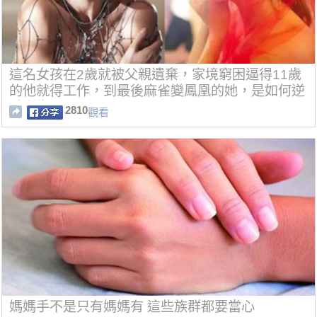
這名女孩在2歲就被父親遺棄，家境窮困逼得11歲
的他就得工作，到最後麻雀變鳳凰的她，是如何逆
轉人生呢？
2810
觀看
媽媽手不是只有媽媽有 這些族群都要當心