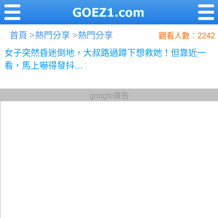
首頁
>
熱門分享
>
熱門分享
觀看人數：2242
女子突然昏迷倒地，大叔路過蹲下想救她！但靠近一
看，馬上嚇得發抖…
google廣告