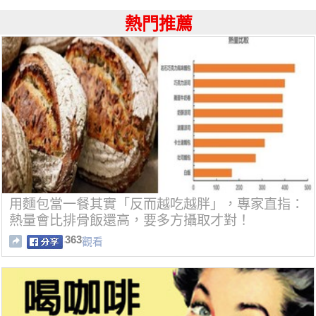
熱門推薦
用麵包當一餐其實「反而越吃越胖」，專家直指：
熱量會比排骨飯還高，要多方攝取才對！
363
觀看