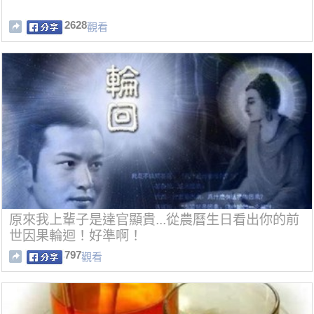
2628
觀看
原來我上輩子是達官顯貴...從農曆生日看出你的前
世因果輪迴！好準啊！
797
觀看