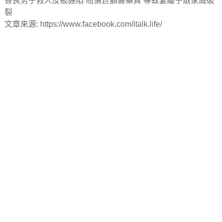
善良男子救人反被誣陷 賠償巨額醫藥費 導致妻離子散家庭破
裂
文章來源: https://www.facebook.com/italk.life/