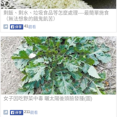
剩飯、剩水、垃圾食品等怎麼處理----最簡單施食
（無法想象的餓鬼飢苦）
41
觀看
女子因吃野菜中毒 曬太陽後頭臉發腫(圖)
211
觀看