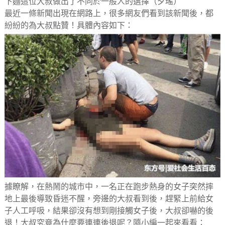
下麵這位大叔做出了不同於一般人的選擇（夕瑤）
最近一條新聞出現在網路上，很多網友們看到該新聞後，都
紛紛的為大叔點贊！具體內容如下：
據瞭解，在熱鬧的城市中，一名正在跑步熱身的女子突然摔
地上最後導致昏迷不醒，旁邊的大叔看到後，趕緊上前給女
子人工呼吸，結果卻沒有想到剛接觸女子後，大叔卻嚇的後
退！大叔究竟為什麼要連連後退呢？隨小編一起來看看：