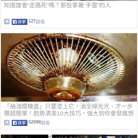
知道誰會“走路死”嗎？那些拿著“手雷”的人
127
觀看
「抽油煙機盒」只要塗上它，油全掉光光、才一步
驟超簡單！廚房清潔10大技巧，強大到你會發瘋想
打掃！收藏起來！
52098
觀看