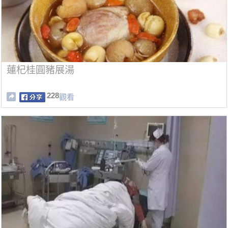
蓮杞桂圓豬展湯
228
觀看