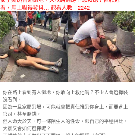
女子突然昏迷倒地，大叔路過蹲下想救她！但靠近一
看，馬上嚇得發抖… 觀看人數：2242
你在路上看到有人倒地，你敢向上救他嗎？不少人會選擇裝
沒看到，
因為一旦家屬到場，可能就會把責任推到你身上，而要背上
官司，甚至賠錢，
但人命大於天，可一條陌生人的性命，跟自己的平穩相比，
大家又會如何選擇呢？