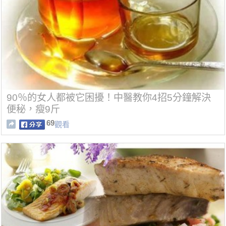
90％的女人都被它困擾！中醫教你4招5分鐘解決
便秘，瘦9斤
69
觀看