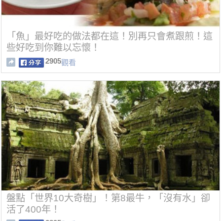
「魚」最好吃的做法都在這！別再只會煮跟煎！這
些好吃到你難以忘懷！
2905
觀看
盤點「世界10大奇樹」！第8最牛，「沒有水」卻
活了400年！