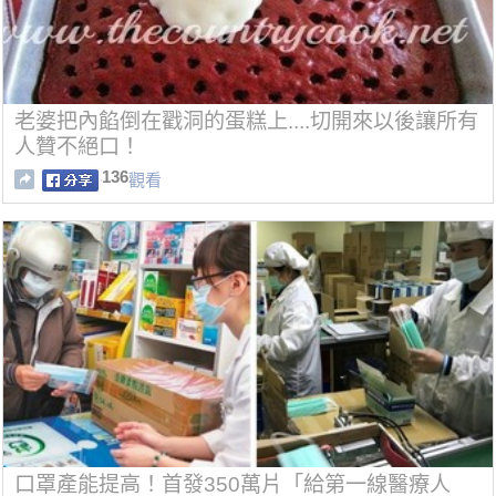
老婆把內餡倒在戳洞的蛋糕上....切開來以後讓所有
人贊不絕口！
136
觀看
口罩產能提高！首發350萬片「給第一線醫療人