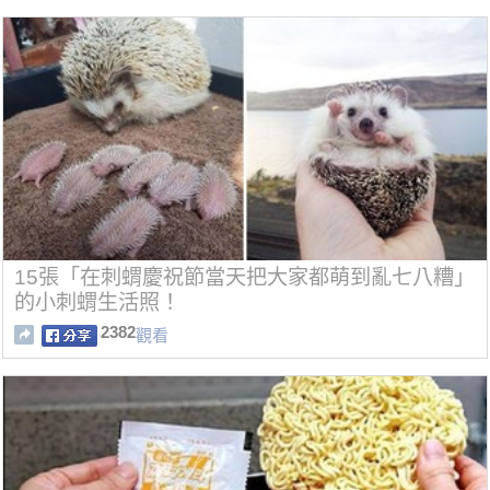
15張「在刺蝟慶祝節當天把大家都萌到亂七八糟」
的小刺蝟生活照！
2382
觀看