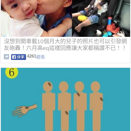
沒想到開車載10個月大的兒子的照片也可以引發網
友砲轟！六月高eq這樣回應讓大家都稱讚不已！！
專家說其實這樣也可以...
4261
觀看