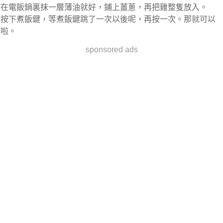
在電飯鍋裏抹一層薄油就好，鋪上薑蔥，再把雞整隻放入。
按下煮飯鍵，等煮飯鍵跳了一次以後呢，再按一次。那就可以
啦。
sponsored ads