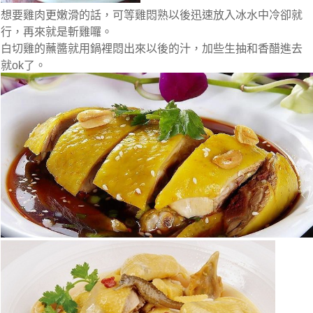
想要雞肉更嫩滑的話，可等雞悶熟以後迅速放入冰水中冷卻就
行，再來就是斬雞囉。
白切雞的蘸醬就用鍋裡悶出來以後的汁，加些生抽和香醋進去
就ok了。