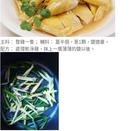
主料： 整雞一隻； 輔料： 薑半個，蔥1顆，鹽適量。
配方： 處理乾淨雞，抹上一層薄薄的鹽以後。