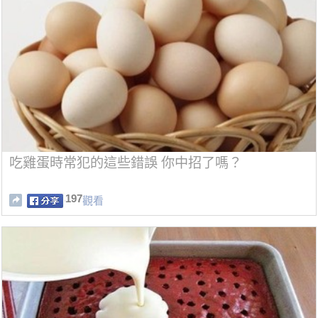
吃雞蛋時常犯的這些錯誤 你中招了嗎？
197
觀看