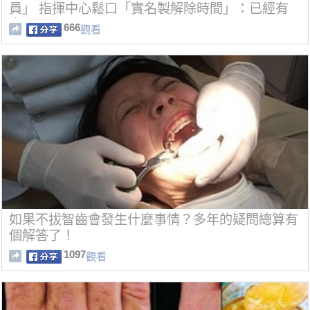
員」 指揮中心鬆口「實名製解除時間」：已經有
方案
666
觀看
如果不拔智齒會發生什麼事情？多年的疑問總算有
個解答了！
1097
觀看