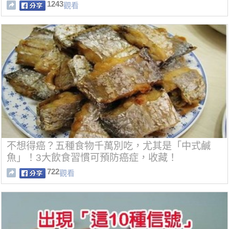
1243
觀看
不想得癌？五種食物千萬別吃，尤其是「中式鹹
魚」！3大飲食習慣可預防癌症，收藏！
722
觀看