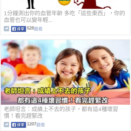
1分鐘測出你的血管年齡 多吃「這些東西」，你的
血管也可以變年輕...
528
觀看
老師坦言：成績上不去的孩子，都有這4種壞習
慣！看完趕緊改
1207
觀看