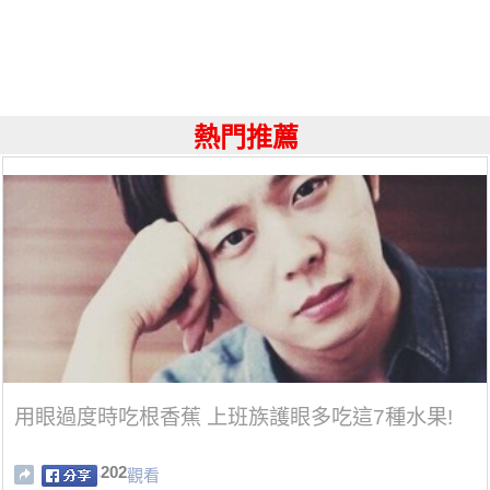
熱門推薦
用眼過度時吃根香蕉 上班族護眼多吃這7種水果!
202
觀看