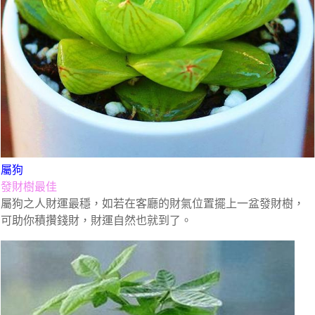
屬狗
發財樹最佳
屬狗之人財運最穩，如若在客廳的財氣位置擺上一盆發財樹，
可助你積攢錢財，財運自然也就到了。