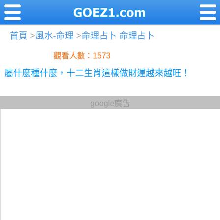
首頁
>
風水-命理
>
命理占卜 命理占卜
觀看人數：1573
屬什麼種什麼，十二生肖這樣做財運越來越旺！
google廣告