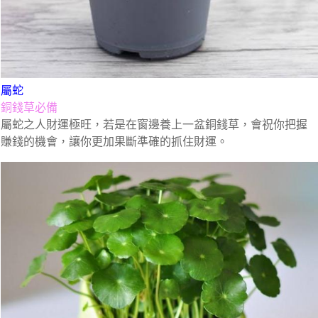
屬蛇
銅錢草必備
屬蛇之人財運極旺，若是在窗邊養上一盆銅錢草，會祝你把握
賺錢的機會，讓你更加果斷準確的抓住財運。