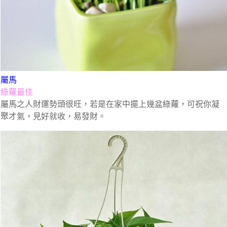
屬馬
綠蘿最佳
屬馬之人財運勢頭很旺，若是在家中擺上幾盆綠蘿，可祝你凝
聚才氣，見好就收，易發財。