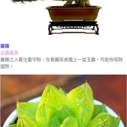
屬雞
玉露最搭
屬雞之人要注重守財，在客廳茶桌擺上一盆玉露，可助你保財
擋煞。