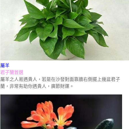
屬羊
君子蘭首選
屬羊之人易遇貴人，若是在沙發對面靠牆右側擺上幾盆君子
蘭，非常有助你遇貴人，廣節財運。