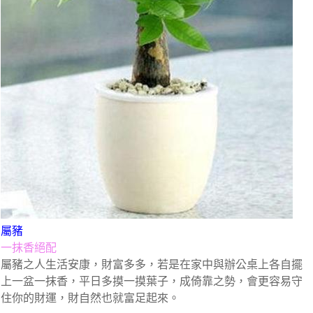
屬豬
一抹香絕配
屬豬之人生活安康，財富多多，若是在家中與辦公桌上各自擺
上一盆一抹香，平日多摸一摸葉子，成倚靠之勢，會更容易守
住你的財運，財自然也就富足起來。