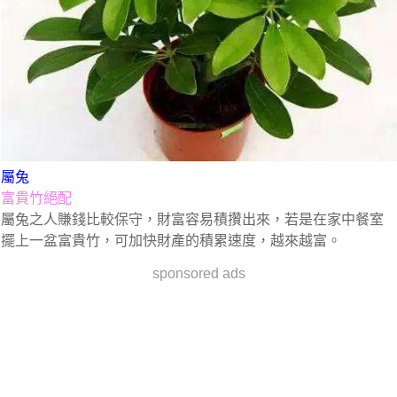
屬兔
富貴竹絕配
屬兔之人賺錢比較保守，財富容易積攢出來，若是在家中餐室
擺上一盆富貴竹，可加快財產的積累速度，越來越富。
sponsored ads