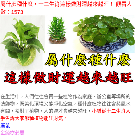
屬什麼種什麼，十二生肖這樣做財運越來越旺！ 觀看人
數：1573
在生活中，人們往往會買一些植物作為家庭，辦公室等場所的
裝飾物，既美化環境又能凈化空氣，種什麼植物往往會與風水
有關，養對了植物，人的運才會越來越旺，
小編從十二生肖入
手告訴大家哪種植物能旺財氣。
屬鼠
金錢樹必要