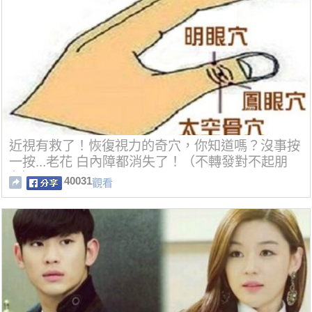
近視有救了！恢復視力的奇穴，你知道嗎？沒事按
一按...老花 白內障都消失了！（不轉發對不起朋
友）
40031
觀看