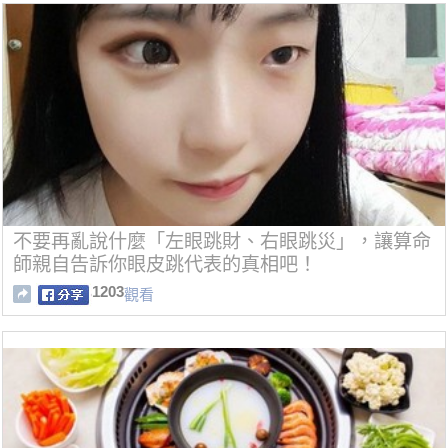
不要再亂說什麼「左眼跳財、右眼跳災」，讓算命
師親自告訴你眼皮跳代表的真相吧！
1203
觀看