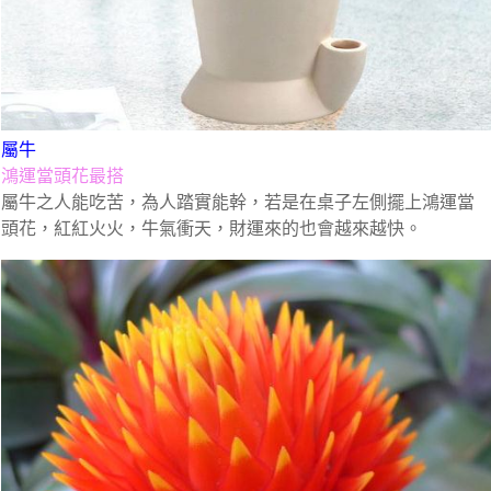
屬牛
鴻運當頭花最搭
屬牛之人能吃苦，為人踏實能幹，若是在桌子左側擺上鴻運當
頭花，紅紅火火，牛氣衝天，財運來的也會越來越快。