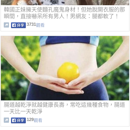
韓國正妹擁天使麵孔魔鬼身材！但她脫開衣服的那
瞬間，直接嚇呆所有男人！男網友：腿都軟了！
3731
觀看
腸道越乾淨就越健康長壽，常吃這幾種食物，腸道
一天比一天乾淨
129
觀看