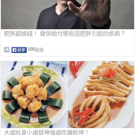
肥胖超燒錢！ 健保給付哪些因肥胖引起的疾病？
105
觀看
大鹵壯身小鹵提神強鹵吃遍乾坤！