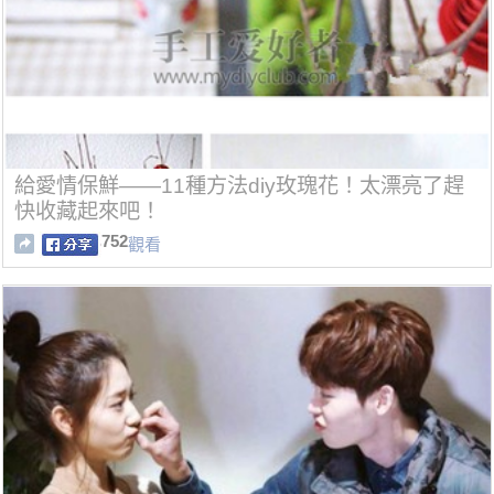
給愛情保鮮——11種方法diy玫瑰花！太漂亮了趕
快收藏起來吧！
752
觀看