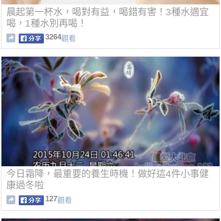
晨起第一杯水，喝對有益，喝錯有害！3種水適宜
喝，1種水別再喝！
3264
觀看
今日霜降，最重要的養生時機！做好這4件小事健
康過冬啦
127
觀看