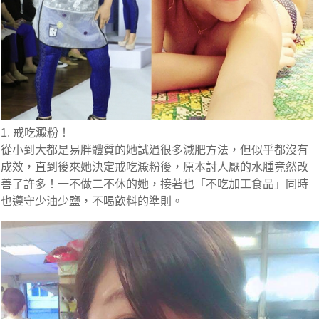
1. 戒吃澱粉！
從小到大都是易胖體質的她試過很多減肥方法，但似乎都沒有
成效，直到後來她決定戒吃澱粉後，原本討人厭的水腫竟然改
善了許多！一不做二不休的她，接著也「不吃加工食品」同時
也遵守少油少鹽，不喝飲料的準則。