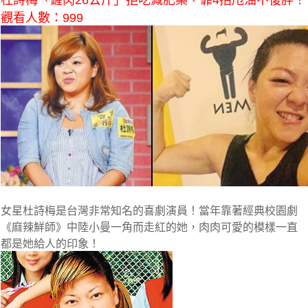
杜詩梅「鏟肉26公斤」拒吃減肥藥，靠4招甩油不復胖！
觀看人數：999
女星杜詩梅是台灣非常知名的喜劇演員！當年靠著經典校園劇
《麻辣鮮師》中陸小曼一角而走紅的她，肉肉可愛的模樣一直
都是她給人的印象！