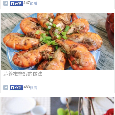
147
觀看
蒜蓉椒鹽蝦的做法
483
觀看