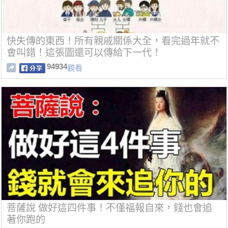
快失傳的東西！所有親戚關係大全，看完過年就不
會叫錯！這張圖還可以傳給下一代！
94934
觀看
菩薩說 做好這四件事！不僅福報自來，錢也會追
著你跑的