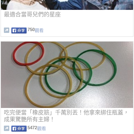
最適合當哥兒們的星座
750
觀看
吃完便當「橡皮筋」千萬別丟！他拿來綁住瓶蓋，
成果驚艷所有主婦！
5472
觀看