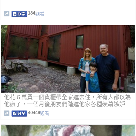
184
觀看
他花６萬買一個貨櫃帶全家進去住，所有人都以為
他瘋了，一個月後朋友們踏進他家各種羨慕嫉妒
恨！
40448
觀看