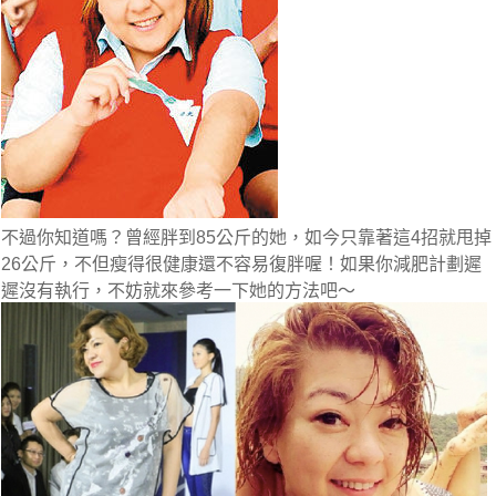
不過你知道嗎？曾經胖到85公斤的她，如今只靠著這4招就甩掉
26公斤，不但瘦得很健康還不容易復胖喔！如果你減肥計劃遲
遲沒有執行，不妨就來參考一下她的方法吧～