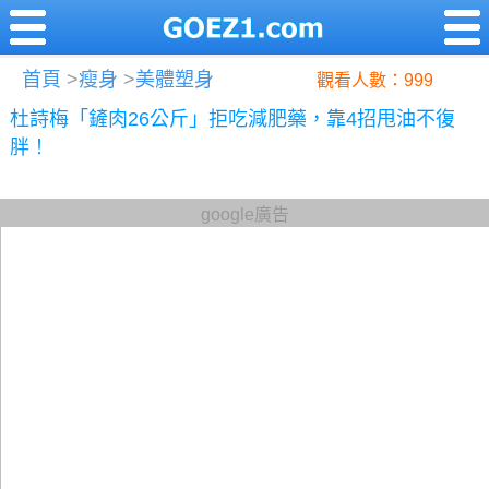
首頁
>
瘦身
>
美體塑身
觀看人數：999
杜詩梅「鏟肉26公斤」拒吃減肥藥，靠4招甩油不復
胖！
google廣告