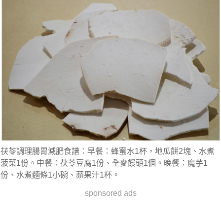
茯苓調理腸胃減肥食譜：早餐：蜂蜜水1杯，地瓜餅2塊、水煮
菠菜1份。中餐：茯苓豆腐1份、全麥饅頭1個。晚餐：魔芋1
份、水煮麵條1小碗、蘋果汁1杯。
sponsored ads