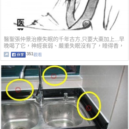
醫聖張仲景治療失眠的千年古方,只要大棗加上...早
晚喝了它，神經衰弱、嚴重失眠沒有了，睡得香，
精神好
351
觀看