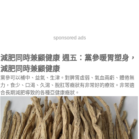
sponsored ads
減肥同時兼顧健康 週五：黨參暖胃塑身，
減肥同時兼顧健康
黨參可以補中、益氣、生津。對脾胃虛弱、氣血兩虧、體倦無
力，食少、口渴、久瀉、脫肛等癥狀有非常好的療效。非常適
合長期減肥導致的各種亞健康癥狀。