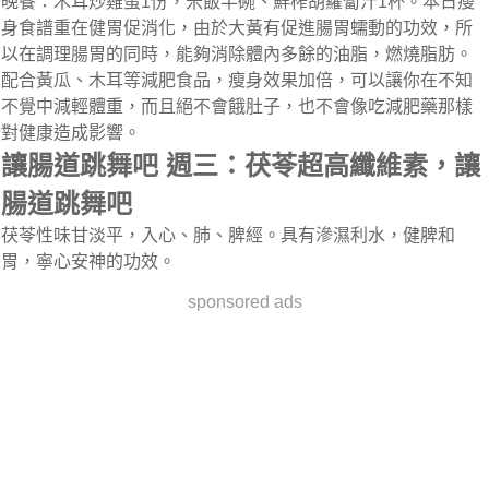
晚餐：木耳炒雞蛋1份，米飯半碗、鮮榨胡蘿蔔汁1杯。本日瘦
身食譜重在健胃促消化，由於大黃有促進腸胃蠕動的功效，所
以在調理腸胃的同時，能夠消除體內多餘的油脂，燃燒脂肪。
配合黃瓜、木耳等減肥食品，瘦身效果加倍，可以讓你在不知
不覺中減輕體重，而且絕不會餓肚子，也不會像吃減肥藥那樣
對健康造成影響。
讓腸道跳舞吧 週三：茯苓超高纖維素，讓
腸道跳舞吧
茯苓性味甘淡平，入心、肺、脾經。具有滲濕利水，健脾和
胃，寧心安神的功效。
sponsored ads