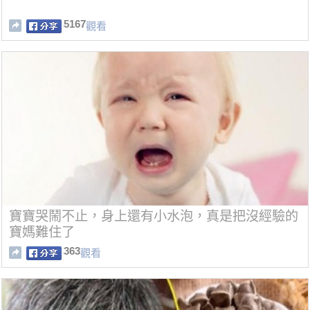
5167
觀看
寶寶哭鬧不止，身上還有小水泡，真是把沒經驗的
寶媽難住了
363
觀看