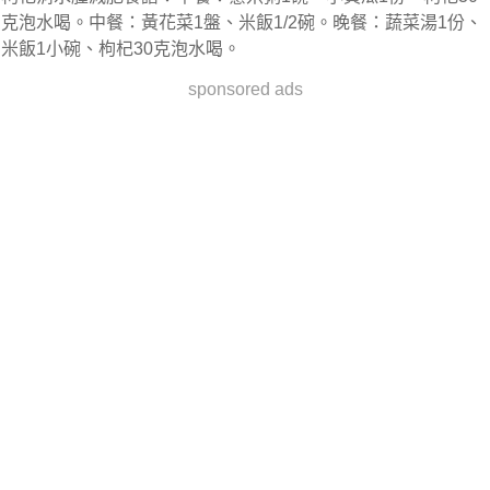
克泡水喝。中餐：黃花菜1盤、米飯1/2碗。晚餐：蔬菜湯1份、
米飯1小碗、枸杞30克泡水喝。
sponsored ads