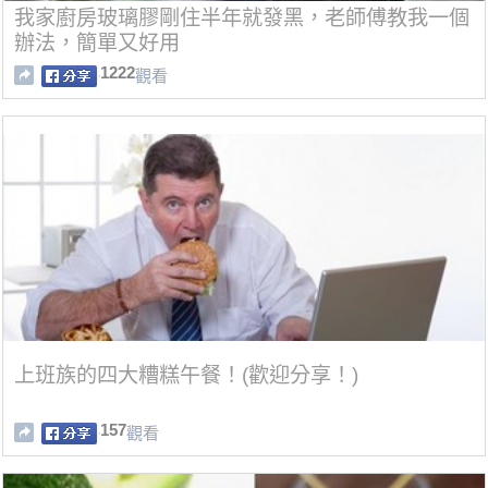
我家廚房玻璃膠剛住半年就發黑，老師傅教我一個
辦法，簡單又好用
1222
觀看
上班族的四大糟糕午餐！(歡迎分享！)
157
觀看