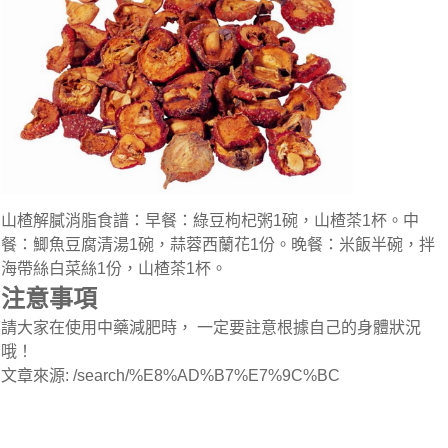
山楂解膩消脂食譜：早餐：綠豆枸杞粥1碗，山楂茶1杯。中
餐：鯽魚豆腐清湯1碗，蒜蓉西蘭花1份。晚餐：米飯半碗，拌
海帶絲白菜絲1份，山楂茶1杯。
注意事項
請大家在使用中藥減肥時， 一定要註意根據自己的身體狀況
哦！
文章來源: /search/%E8%AD%B7%E7%9C%BC