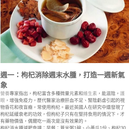
週一：枸杞消除週末水腫，打造一週新氣
象
營養
專家指出，枸杞富含多種微量元素和
維生素
，能滋陰，
護
眼
，增強免疫力，歷代醫家治療肝血不足、腎陰虧虛引起的視
物昏花和夜盲癥，常使用枸杞。最近英國人在研究中還發現了
枸杞延緩衰老的功效，但枸杞子只有在堅持食用的情況下，才
有藥物價值，偶爾吃一兩次是沒有效果的。
枸杞消水腫減肥食譜：早餐：薏米粥1碗、小黃瓜1份、枸杞30