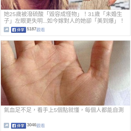
她25歲被潑硫酸「毀容成怪物」！31歲「未婚生
子」左眼更失明...如今嫁對人的她卻「美到爆」！
5187
觀看
氣血足不足，看手上5個點就懂，每個人都能自測
3046
觀看