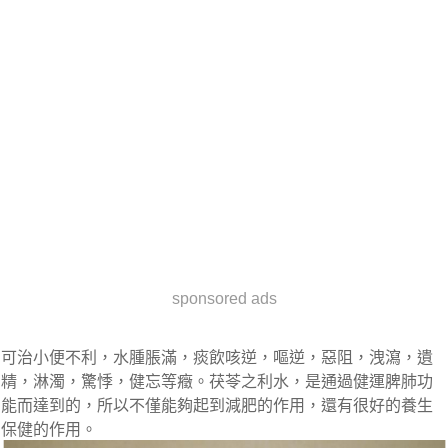
sponsored ads
可治小便不利，水腫脹滿，痰飲咳逆，嘔逆，惡阻，洩瀉，遺
精，淋濁，驚悸，健忘等癥。茯苓之利水，是通過健運脾肺功
能而達到的，所以不僅能夠起到減肥的作用，還有很好的養生
保健的作用。