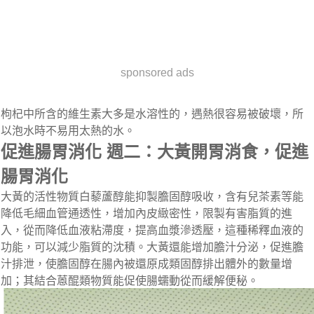
sponsored ads
枸杞中所含的維生素大多是水溶性的，遇熱很容易被破壞，所
以泡水時不易用太熱的水。
促進腸胃消化 週二：大黃開胃消食，促進
腸胃消化
大黃的活性物質白藜蘆醇能抑製膽固醇吸收，含有兒茶素等能
降低毛細血管通透性，增加內皮緻密性，限製有害脂質的進
入，從而降低血液粘滯度，提高血漿滲透壓，這種稀釋血液的
功能，可以減少脂質的沈積。大黃還能增加膽汁分泌，促進膽
汁排泄，使膽固醇在腸內被還原成類固醇排出體外的數量增
加；其結合蒽醌類物質能促使腸蠕動從而緩解便秘。