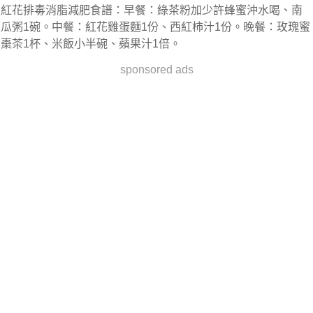
紅花排毒消脂減肥食譜：早餐：綠茶粉加少許蜂蜜沖水喝、南
瓜粥1碗。中餐：紅花雞蛋麵1份、西紅柿汁1份。晚餐：玫瑰蜜
棗茶1杯、米飯小半碗、蘋果汁1倍。
sponsored ads