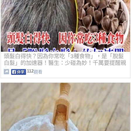
頭髮白得快？因為你常吃「3種食物」，是「脫髮
白髮」的加速器！醫生：少碰為妙！千萬要提醒親
友知道！
112
觀看