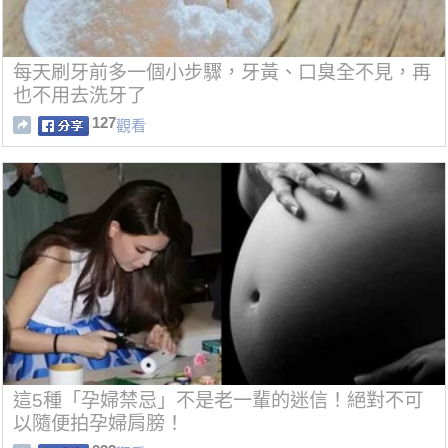
每天刷牙前多一個小步驟，牙黃、口臭全不見，再
也不用去洗牙了
127
觀看
這5種「孕婦禁忌」不是老一輩的迷信！絕對不可
以隨便拍孕婦肩膀！