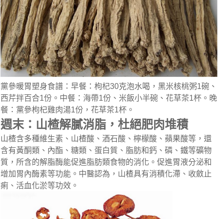
黨參暖胃塑身食譜：早餐：枸杞30克泡水喝，黑米核桃粥1碗、
西芹拌百合1份。中餐：海帶1份、米飯小半碗、花草茶1杯。晚
餐：黨參枸杞雞肉湯1份，花草茶1杯。
週末：山楂解膩消脂，杜絕肥肉堆積
山楂含多種維生素、山楂酸、酒石酸、檸檬酸、蘋果酸等，還
含有黃酮類、內酯、糖類、蛋白質、脂肪和鈣、磷、鐵等礦物
質，所含的解脂酶能促進脂肪類食物的消化。促進胃液分泌和
增加胃內酶素等功能。中醫認為，山楂具有消積化滯、收斂止
痢、活血化淤等功效。