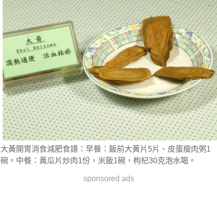
大黃開胃消食減肥食譜：早餐：飯前大黃片5片、皮蛋瘦肉粥1
碗。中餐：黃瓜片炒肉1份，米飯1碗，枸杞30克泡水喝。
sponsored ads