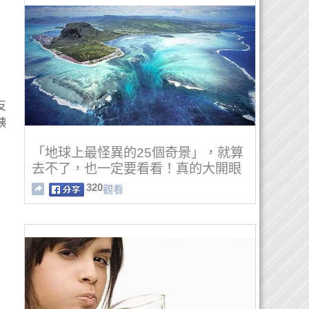
反
胰
「地球上最怪異的25個奇景」，就算
去不了，也一定要看看！真的大開眼
界！
320
觀看