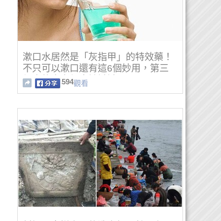
漱口水居然是「灰指甲」的特效藥！
不只可以漱口還有這6個妙用，第三
個真的大家都應該試試！
594
觀看