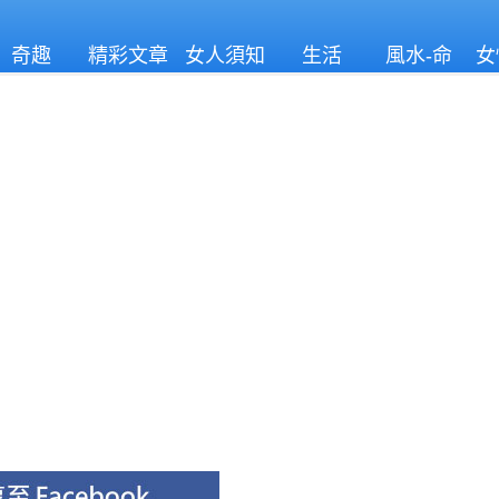
奇趣
精彩文章
女人須知
生活
風水-命
女
理