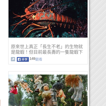
原來世上真正「長生不老」的生物就
是龍蝦！但目前最長壽的一隻龍蝦下
場太令人傻眼了…
149
觀看