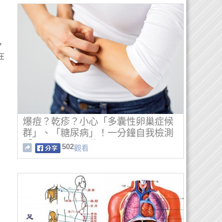
，
在
爆痘？乾疹？小心「多囊性卵巢症候
群」、「糖尿病」！一分鐘自我檢測
「八」個肌膚異狀
502
觀看