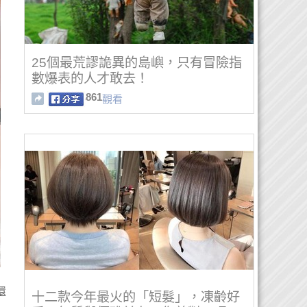
25個最荒謬詭異的島嶼，只有冒險指
數爆表的人才敢去！
861
觀看
還
十二款今年最火的「短髮」，凍齡好