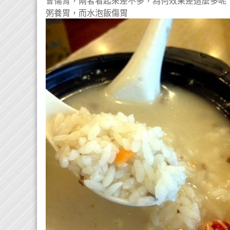
會
傷胃
，兩者看起來差不多，為何效果差這麼多呢
粥養胃，而水泡飯傷胃