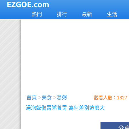
熱門
排行
最新
生活
首頁
>
美食
>
湯粥
觀看人數：1327
湯泡飯傷胃粥養胃 為何差別這麼大