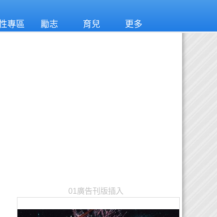
性專區
勵志
育兒
更多
01廣告刊版插入