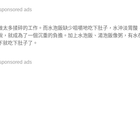
sponsored ads
做太多揉碎的工作。而水泡飯缺少咀嚼地吃下肚子，水沖淡胃酸
說，就成為了一個沉重的負擔。加上水泡飯、湯泡飯像粥，有水
下就吃下肚子了。
sponsored ads