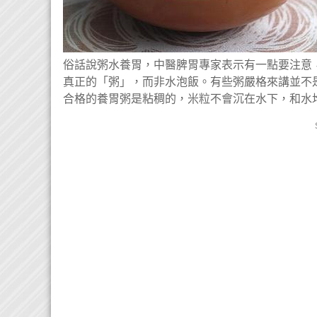
俗話說粥水養胃，
中醫
脾胃專家表示有一點要注意
真正的「粥」，而非水泡飯。有些粥嚴格來講並不
合格的養胃粥是粘稠的，米粒不會沉在水下，和水