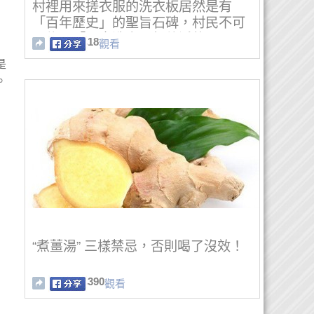
村裡用來搓衣服的洗衣板居然是有
「百年歷史」的聖旨石碑，村民不可
置信：「用來洗衣服超乾淨的！」
18
觀看
是
。
“煮薑湯” 三樣禁忌，否則喝了沒效！
390
觀看