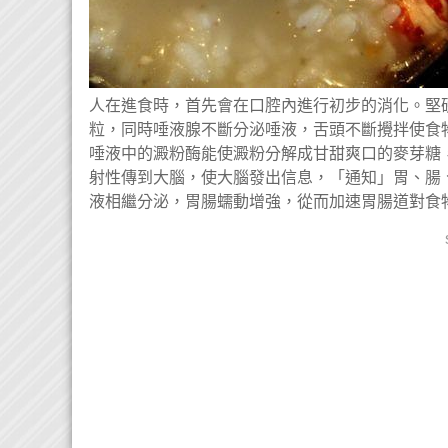
人在進食時，首先會在口腔內進行初步的消化。堅
粒，同時唾液腺不斷分泌唾液，舌頭不斷攪拌使食
唾液中的澱粉酶能使澱粉分解成甘甜爽口的
麥芽糖
射性傳到
大腦
，使
大腦
發出信息，「通知」胃、腸
液相繼分泌，胃腸蠕動增強，從而加速胃腸道對食