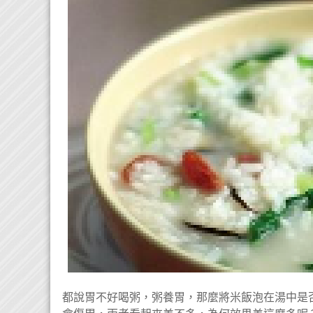
都說胃不好喝粥，粥養胃，那麼將米飯泡在湯中是