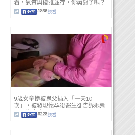
看，氣質與優雅並存，你剪對了嗎？
1866
觀看
9歲女童慘被鬼父插入「一天10
次」，被發現懷孕後醫生卻告訴媽媽
不可能墮胎…
6228
觀看