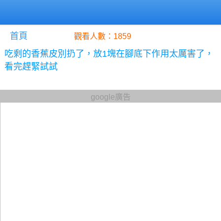
首頁
觀看人數：1859
吃剩的香蕉皮別扔了，放1塊在腳底下作用太厲害了，
看完趕緊試試
google廣告