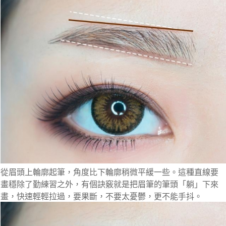
從眉頭上輪廓起筆，角度比下輪廓稍微平緩一些。這種直線要
畫穩除了勤練習之外，有個訣竅就是把眉筆的筆頭「躺」下來
畫，快速輕輕拉過，要果斷，不要太憂鬱，更不能手抖。