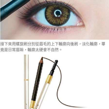
接下來用螺旋刷分別從眉毛的上下輪廓向後刷，淡化輪廓，畢
竟是日常眉嘛，輪廓太硬會不自然。