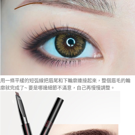
用一條平緩的短弧線把眉尾和下輪廓連接起來，整個眉毛的輪
廓就完成了~ 要是哪邊細節不滿意，自己再慢慢調整。