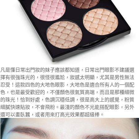
凡是懂日常出門妝的妹子應該都知道，日常出門眼影不建議選
擇有很強珠光的，很怪很尷尬，妝感太明顯，尤其是男性無法
忍受！這款四色的大地色眼影，大地色是適合所有人的一個配
色，也是最受歡迎的，不僅顏色很氣質高端，而且是那種細微
的珠光！恰到好處，色調沉穩低調，很是高大上的感覺，粉質
細膩快速貼妝，不會飛粉。最淺的顏色不光能搭配眼影，另外
還可以畫臥蠶，或者用來打高光效果都超級棒。