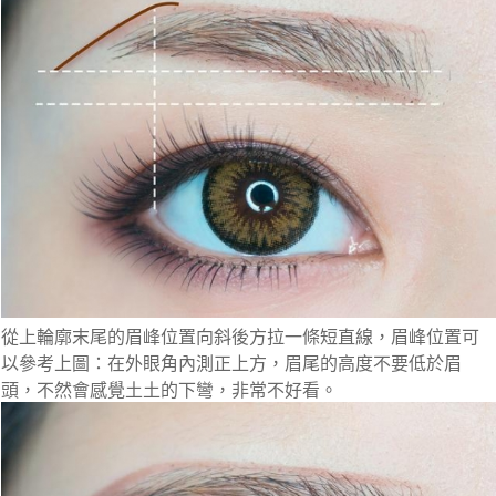
從上輪廓末尾的眉峰位置向斜後方拉一條短直線，眉峰位置可
以參考上圖：在外眼角內測正上方，眉尾的高度不要低於眉
頭，不然會感覺土土的下彎，非常不好看。