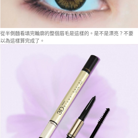
從半側麵看填完輪廓的整個眉毛是這樣的。是不是漂亮？不要
以為這樣算完成了。