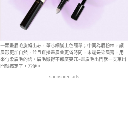
一頭畫眉毛旋轉出芯，筆芯細膩上色簡單；中間為眉粉棒，讓
眉形更加自然，並且直接畫眉會更省時間，末端是染眉膏，用
來勻染眉毛的話，眉毛顯得不那麼突兀~畫眉毛出門就一支筆出
門就搞定了，方便。
sponsored ads