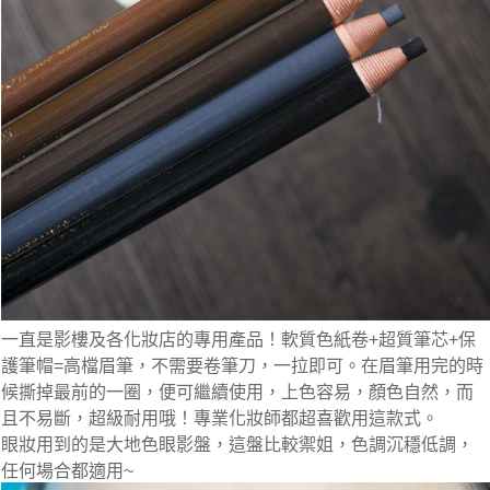
一直是影樓及各化妝店的專用產品！軟質色紙卷+超質筆芯+保
護筆帽=高檔眉筆，不需要卷筆刀，一拉即可。在眉筆用完的時
候撕掉最前的一圈，便可繼續使用，上色容易，顏色自然，而
且不易斷，超級耐用哦！專業化妝師都超喜歡用這款式。
眼妝用到的是大地色眼影盤，這盤比較禦姐，色調沉穩低調，
任何場合都適用~