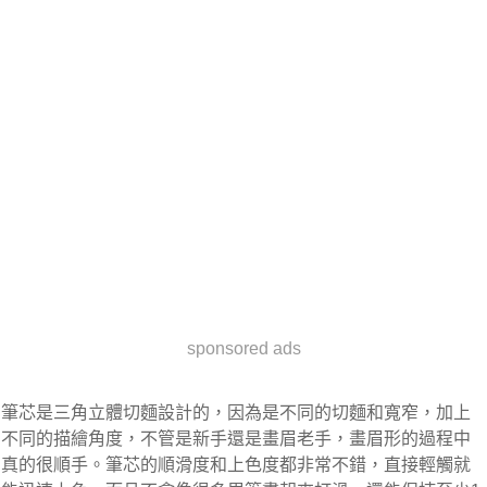
sponsored ads
筆芯是三角立體切麵設計的，因為是不同的切麵和寬窄，加上
不同的描繪角度，不管是新手還是畫眉老手，畫眉形的過程中
真的很順手。筆芯的順滑度和上色度都非常不錯，直接輕觸就