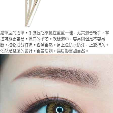
鉛筆型的眉筆，手感握起來像在畫畫一樣，尤其適合新手，掌
控可能更容易，進口的筆芯，軟硬適中，容易削但是不容易
斷，植物成分打造，色澤自然，易上色防水防汗，上妝持久。
依然是雙頭的設計，自帶眉刷，讓眉形更加自然。