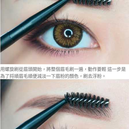
用螺旋刷從眉頭開始，將整個眉毛刷一遍，動作要輕 這一步是
為了捋順眉毛順便減淡一下眉粉的顏色，刷去浮粉。