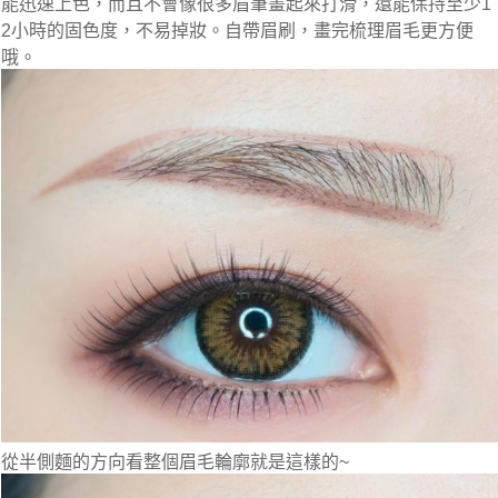
能迅速上色，而且不會像很多眉筆畫起來打滑，還能保持至少1
2小時的固色度，不易掉妝。自帶眉刷，畫完梳理眉毛更方便
哦。
從半側麵的方向看整個眉毛輪廓就是這樣的~