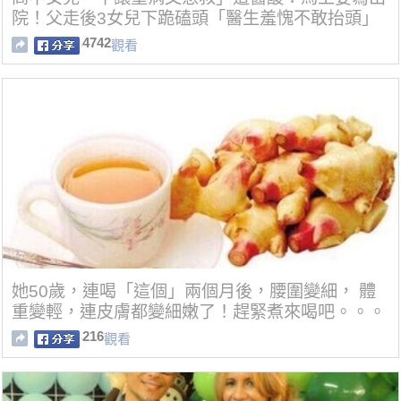
院！父走後3女兒下跪磕頭「醫生羞愧不敢抬頭」
4742
觀看
她50歲，連喝「這個」兩個月後，腰圍變細， 體
重變輕，連皮膚都變細嫩了！趕緊煮來喝吧。。。
216
觀看