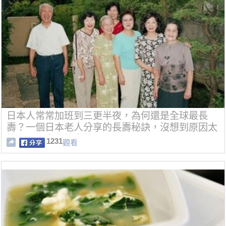
日本人常常加班到三更半夜，為何還是全球最長
壽？一個日本老人分享的長壽秘訣，沒想到原因太
簡單了！大家快來學
1231
觀看