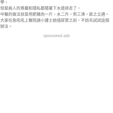
學，
但是病人的尊嚴和隱私都隨著下水道排走了，
中醫的做法就是用肥豬肉一斤，水二升，煎三沸，飲之立通。
大家在急吼吼上醫院請小護士給插尿管之前，不妨先試試這個
辦法。
sponsored ads