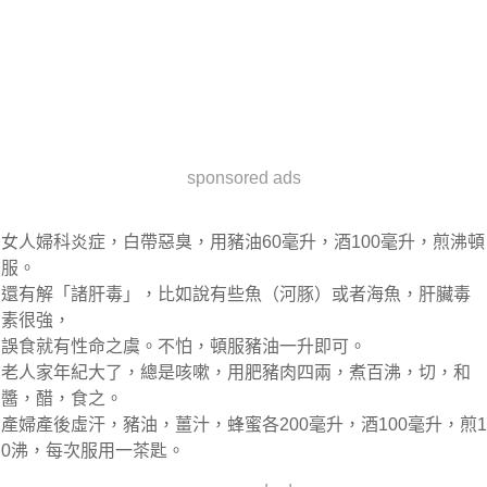
sponsored ads
女人婦科炎症，白帶惡臭，用豬油60毫升，酒100毫升，煎沸頓
服。
還有解「諸肝毒」，比如說有些魚（河豚）或者海魚，肝臟毒
素很強，
誤食就有性命之虞。不怕，頓服豬油一升即可。
老人家年紀大了，總是咳嗽，用肥豬肉四兩，煮百沸，切，和
醬，醋，食之。
產婦產後虛汗，豬油，薑汁，蜂蜜各200毫升，酒100毫升，煎1
0沸，每次服用一茶匙。