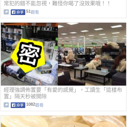
常犯的錯不能忽視，難怪你喝了沒效果哦！！
51
觀看
經理強調佈置要「有愛的感覺」，工讀生「這樣布
置」隔天秒被開除
1082
觀看