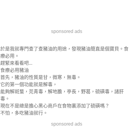
sponsored ads
於是我就專門查了查豬油的用途，發現豬油簡直是個寶貝。食
療必用。
趕緊來看看吧...
食療必用豬油
首先，豬油的性質是甘，微寒，無毒。
它的第一個功能就是解毒，
能夠解斑蝥，芫青毒，解地膽，亭長，野葛，硫磺毒，諸肝
毒。
現在不是總是擔心黑心商戶在食物裏添加了硫磺嗎？
不怕，多吃豬油就行。
sponsored ads