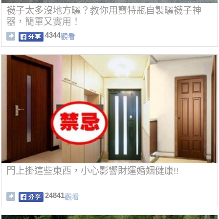
襪子太多沒地方曬？教你用寶特瓶自製曬襪子神
器，簡單又實用！
4344
觀看
門上掛這些東西，小心影響財運婚姻健康!!
24841
觀看