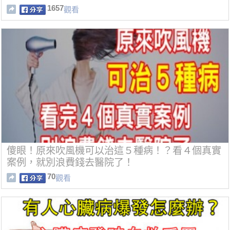
1657
觀看
傻眼！原來吹風機可以治這５種病！？看４個真實
案例，就別浪費錢去醫院了！
70
觀看