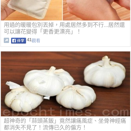
用過的暖暖包別丟掉，用處居然多到不行...居然還
可以讓花變得「更香更漂亮」！
41
觀看
超神奇的「蒜頭蒸飯」竟然讓痛風症、坐骨神經痛
都消失不見了！流傳已久的偏方！