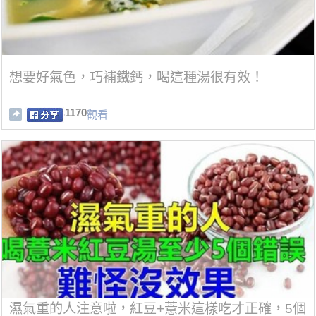
想要好氣色，巧補鐵鈣，喝這種湯很有效！
1170
觀看
濕氣重的人注意啦，紅豆+薏米這樣吃才正確，5個