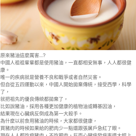
原來豬油這麼厲害...?
中國人祖祖輩輩都是使用豬油，一直都相安無事，人人都很健
康。
唯一的疾病就是營養不良和戰爭或者自然災害。
但自從五四運動以來，中國人開始拋棄傳統，接受西學，科學
了，
就把祖先的優良傳統都拋棄了，
比如說豬油，採用各種更加健康的植物油或轉基因油，
結果現在心臟病反倒成為第一大殺手。
為什麼以前食用豬油的時候，大家都很健康，
買豬肉的時候如果給的肥肉少一點還跟張屠戶急紅了眼。
現在人人都吃瘦豬肉，不吃肥肉，反而心臟病發病率還大幅上