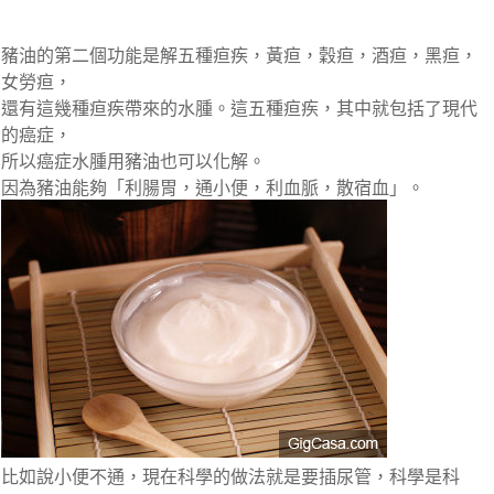
豬油的第二個功能是解五種疸疾，黃疸，穀疸，酒疸，黑疸，
女勞疸，
還有這幾種疸疾帶來的水腫。這五種疸疾，其中就包括了現代
的癌症，
所以癌症水腫用豬油也可以化解。
因為豬油能夠「利腸胃，通小便，利血脈，散宿血」。
比如說小便不通，現在科學的做法就是要插尿管，科學是科