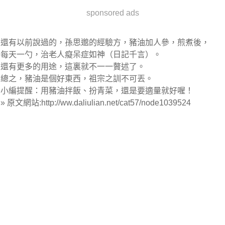
sponsored ads
還有以前說過的，孫思邈的經驗方，豬油加人參，煎煮後，
每天一勺，治老人癡呆症如神（日記千言）。
還有更多的用途，這裏就不一一贅述了。
總之，豬油是個好東西，祖宗之訓不可丟。
小編提醒：用豬油拌飯、扮青菜，還是要適量就好喔！
» 原文網站:http://ww.daliulian.net/cat57/node1039524