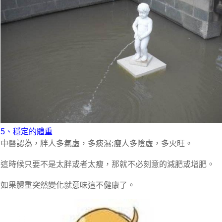
5、穩定的體重
中醫認為，胖人多氣虛，多痰濕;瘦人多陰虛，多火旺。
這時候只要不是太胖或者太瘦，那就不必刻意的減肥或增肥。
如果體重突然變化就意味這不健康了。