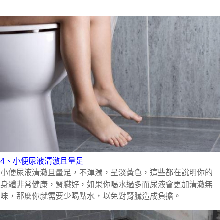
4、小便尿液清澈且量足
小便尿液清澈且量足，不渾濁，呈淡黃色，這些都在說明你的
身體非常健康，腎臟好，如果你喝水過多而尿液會更加清澈無
味，那麼你就需要少喝點水，以免對腎臟造成負擔。