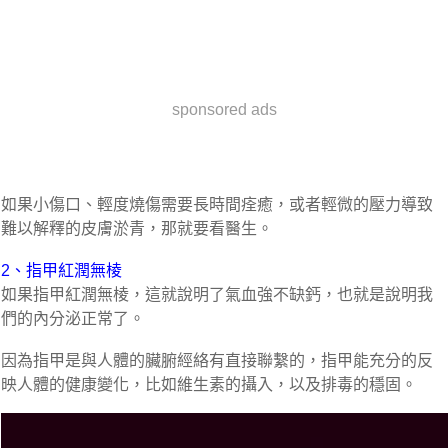
sponsored ads
如果小傷口、輕度燒傷需要長時間痊癒，或者輕微的壓力導致
難以解釋的皮膚淤青，那就要看醫生。
2、指甲紅潤無棱
如果指甲紅潤無棱，這就說明了氣血強不缺鈣，也就是說明我
們的內分泌正常了。
因為指甲是與人體的臟腑經絡有直接聯繫的，指甲能充分的反
映人體的健康變化，比如維生素的攝入，以及排毒的穩固。