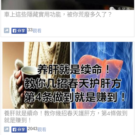
車上這些隱藏實用功能，被你荒廢多久了？
33
觀看
養肝就是續命！教你幾招春天護肝方，第4條做到
就是賺到！
2043
觀看