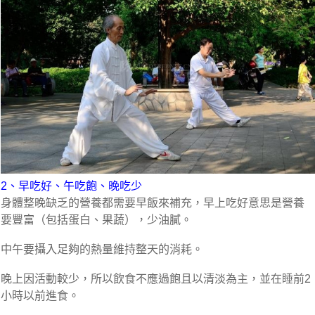
2、早吃好、午吃飽、晚吃少
身體整晚缺乏的營養都需要早飯來補充，早上吃好意思是營養
要豐富（包括蛋白、果蔬），少油膩。
中午要攝入足夠的熱量維持整天的消耗。
晚上因活動較少，所以飲食不應過飽且以清淡為主，並在睡前2
小時以前進食。