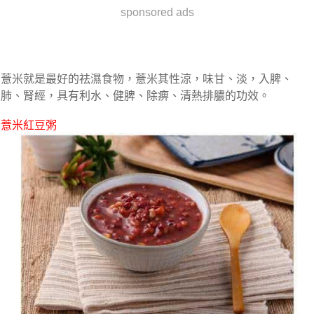
sponsored ads
薏米就是最好的祛濕食物，薏米其性涼，味甘、淡，入脾、
肺、腎經，具有
利水、健脾、除痹、清熱
排膿的功效。
薏米紅豆粥