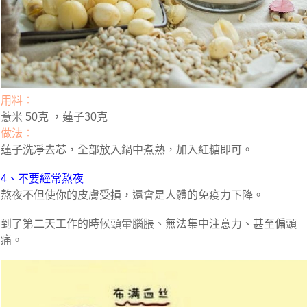
用料：
薏米 50克 ，蓮子30克
做法：
蓮子洗凈去芯，全部放入鍋中煮熟，加入紅糖即可。
4、不要經常熬夜
熬夜不但使你的皮膚受損，還會是人體的免疫力下降。
到了第二天工作的時候頭暈腦脹、無法集中注意力、甚至偏頭
痛。