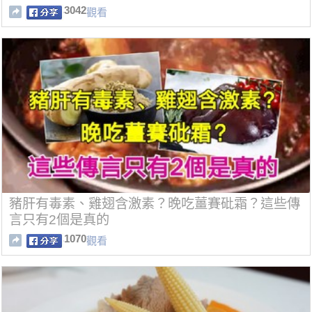
3042
觀看
豬肝有毒素、雞翅含激素？晚吃薑賽砒霜？這些傳
言只有2個是真的
1070
觀看