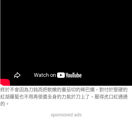
終於不會因為刀鈍而把軟嫩的番茄切的稀巴爛，對付於堅硬的
紅胡蘿蔔也不用再使盡全身的力氣於刀上了，壓得虎口紅通通
的。
sponsored ads