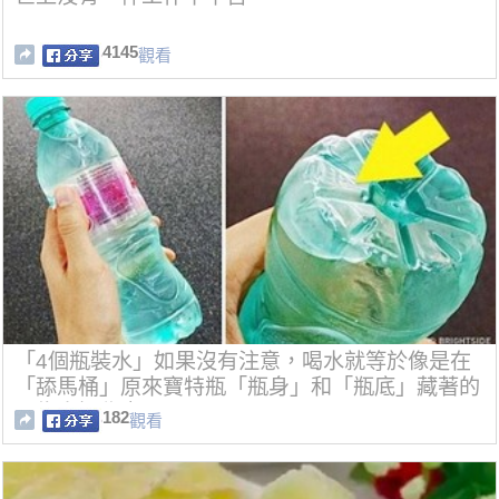
4145
觀看
「4個瓶裝水」如果沒有注意，喝水就等於像是在
「舔馬桶」原來寶特瓶「瓶身」和「瓶底」藏著的
不為人知秘密
182
觀看