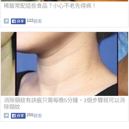
稀飯常配這些食品？小心不老先得病！
122
觀看
消除頸紋有訣竅只需每晚5分鐘，3個步驟就可以消
除頸紋
255
觀看