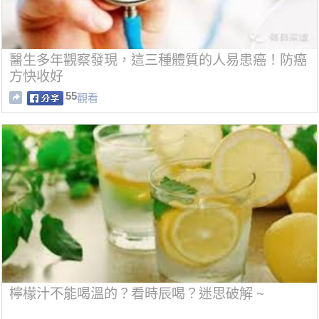
醫生多年觀察發現，這三種體質的人易患癌！防癌
方快收好
55
觀看
檸檬汁不能喝溫的？看時辰喝？迷思破解 ~