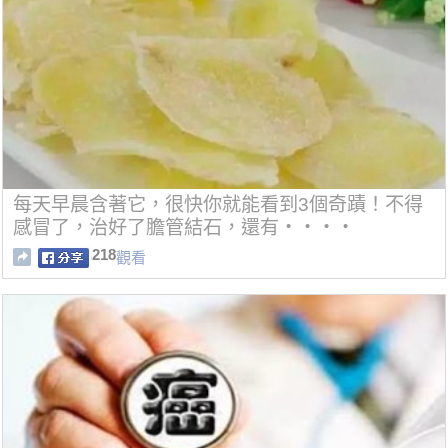
每天早晨含著它，很快你就能看到3個奇蹟！不得
感冒了，治好了膽管結石，還有‧‧‧‧
218
觀看