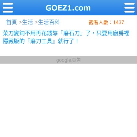
首頁
>
生活
>
生活百科
觀看人數：1437
菜刀變鈍不用再花錢靠『磨石刀』了，只要用廚房裡
隱藏版的『磨刀工具』就行了！
google廣告