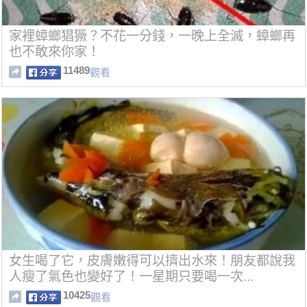
家裡蟑螂猖獗？不花一分錢，一晚上全滅，蟑螂再
也不敢來你家！
11489
觀看
女生喝了它，皮膚嫩得可以擠出水來！朋友都說我
人瘦了氣色也變好了！一星期只要喝一次...
10425
觀看