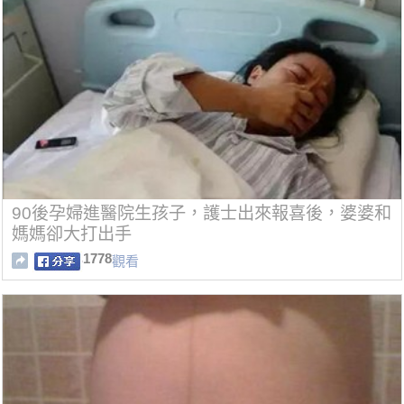
90後孕婦進醫院生孩子，護士出來報喜後，婆婆和
媽媽卻大打出手
1778
觀看