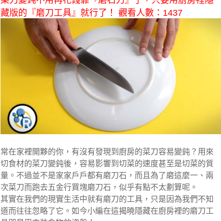
菜刀變鈍不用再花錢靠『磨石刀』了，只要用廚房裡隱
藏版的『磨刀工具』就行了！ 觀看人數：1437
常在家裡開夥的你，有沒有發現到廚房的菜刀容易變鈍？用來
切食材的菜刀變鈍後，容易影響到切菜的速度甚至是切菜的質
量。不過並不是家家戶戶都有磨刀石，而且為了磨這麼一、兩
次菜刀而跑去五金行買塊磨刀石，似乎有點不太劃算呢。
其實在我們的現實生活中就有磨刀的工具，只是因為我們不知
道而往往忽略了它。如今小編在這揭曉隱藏在廚房裡的磨刀工