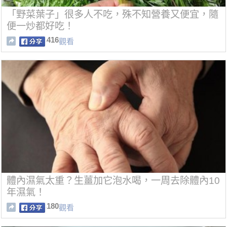
「野菜葉子」很多人不吃，殊不知營養又便宜，隨
便一炒都好吃！
416
觀看
體內濕氣太重？生薑加它泡水喝，一周去除體內10
年濕氣！
180
觀看