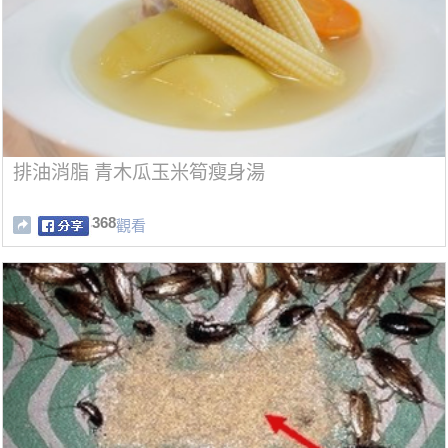
排油消脂 青木瓜玉米筍瘦身湯
368
觀看