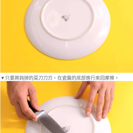
▼只要將鈍掉的菜刀刀刃，在瓷盤的底部進行來回摩擦。