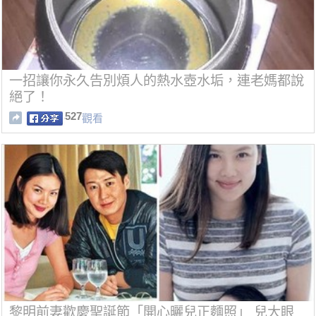
一招讓你永久告別煩人的熱水壺水垢，連老媽都說
絕了！
527
觀看
黎明前妻歡慶聖誕節「開心曬兒正麵照」 兒大眼