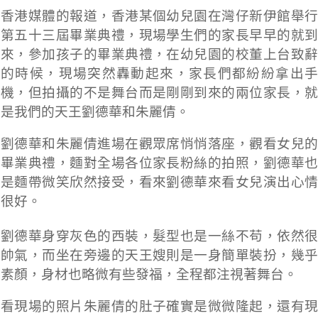
香港媒體的報道，香港某個幼兒園在灣仔新伊館舉行
第五十三屆畢業典禮，現場學生們的家長早早的就到
來，參加孩子的畢業典禮，在幼兒園的校董上台致辭
的時候，現場突然轟動起來，家長們都紛紛拿出手
機，但拍攝的不是舞台而是剛剛到來的兩位家長，就
是我們的天王劉德華和朱麗倩。
劉德華和朱麗倩進場在觀眾席悄悄落座，觀看女兒的
畢業典禮，麵對全場各位家長粉絲的拍照，劉德華也
是麵帶微笑欣然接受，看來劉德華來看女兒演出心情
很好。
劉德華身穿灰色的西裝，髮型也是一絲不苟，依然很
帥氣，而坐在旁邊的天王嫂則是一身簡單裝扮，幾乎
素顏，身材也略微有些發福，全程都注視著舞台。
看現場的照片朱麗倩的肚子確實是微微隆起，還有現