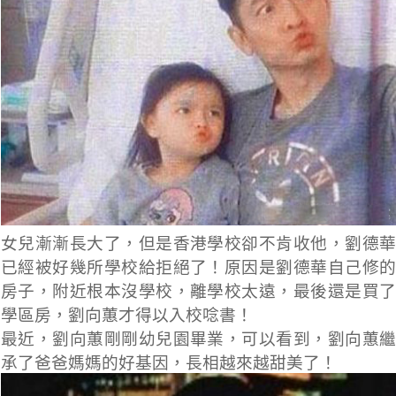
女兒漸漸長大了，但是香港學校卻不肯收他，劉德華
已經被好幾所學校給拒絕了！原因是劉德華自己修的
房子，附近根本沒學校，離學校太遠，最後還是買了
學區房，劉向蕙才得以入校唸書！
最近，劉向蕙剛剛幼兒園畢業，可以看到，劉向蕙繼
承了爸爸媽媽的好基因，長相越來越甜美了！