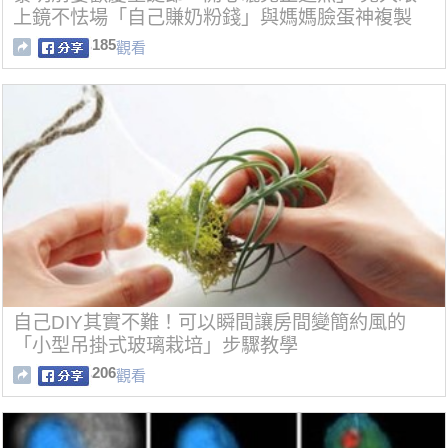
上鏡不怯場「自己賺奶粉錢」與媽媽臉蛋神複製
185
觀看
自己DIY其實不難！可以瞬間讓房間變簡約風的
「小型吊掛式玻璃栽培」步驟教學
206
觀看