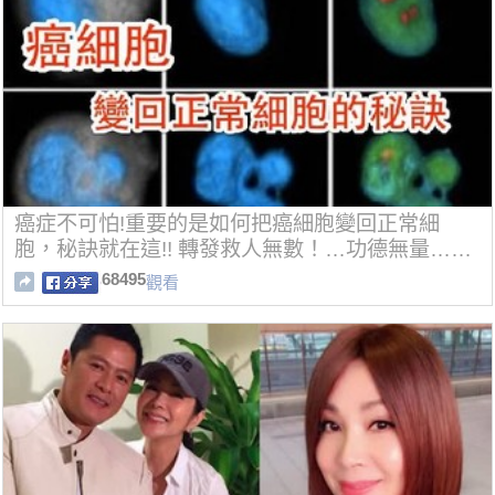
癌症不可怕!重要的是如何把癌細胞變回正常細
胞，秘訣就在這!! 轉發救人無數！…功德無量……
68495
觀看