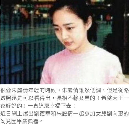
很像朱麗倩年輕的時候，朱麗倩雖然低調，但是從路
透照還是可以看得出，長相不輸女星的！希望天王一
家好好的！一直這麼幸福下去！
近日網上爆出劉德華和朱麗倩一起參加女兒劉向惠的
幼兒園畢業典禮。