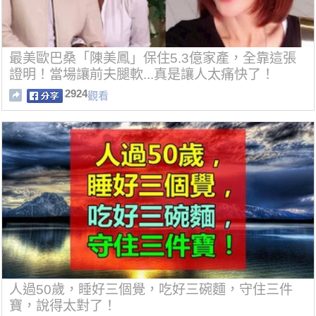
最美歐巴桑「陳美鳳」保住5.3億家產，全靠這張
證明！當場讓前夫腿軟...真是讓人太痛快了！
2924
觀看
人過50歲，睡好三個覺，吃好三碗麵，守住三件
寶，說得太對了！