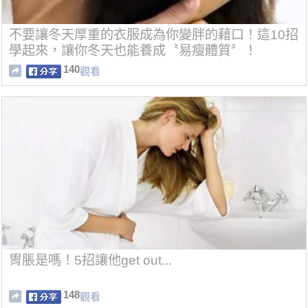
不要讓冬天厚重的衣服成為你變胖的藉口！這10招
學起來，讓你冬天也能養成〝易瘦體質〞！
140
觀看
胃脹是嗎！5招讓他get out...
148
觀看