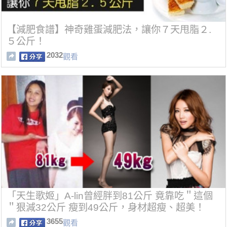
【減肥食譜】神奇雞蛋減肥法，讓你７天甩脂２.
５公斤！
2032
觀看
「天生歌姬」A-lin曾經胖到81公斤 竟靠吃＂這個
＂狠減32公斤 瘦到49公斤，身材超瘦、超美！
3655
觀看