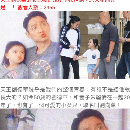
天王劉德華的女兒被好幾所學校拒絕，原來原因竟
是…！ 觀看人數：2955
天王劉德華幾乎是我們的整個青春，有誰不是聽他歌
長大的？如今50歲的劉德華，和妻子朱麗倩在一起20
年了，也有了一個可愛的小女兒，取名叫劉向蕙！