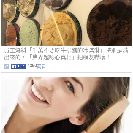
員工爆料「千萬不要吃牛排館的冰淇淋」特別是滿
出來的，「業界超噁心真相」把網友嚇壞！
4390
觀看