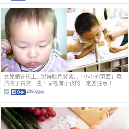
女兒躺在床上...哭得臉色發紫...「小小的東西」竟
然毀了寶寶一生！家裡有小孩的一定要注意！
2396
觀看