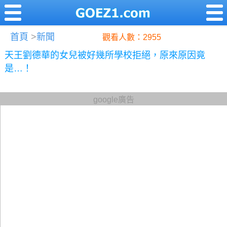
首頁
>
新聞
觀看人數：2955
天王劉德華的女兒被好幾所學校拒絕，原來原因竟
是…！
google廣告