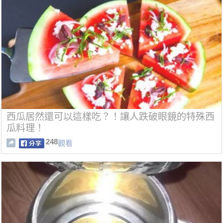
西瓜居然還可以這樣吃？！讓人跌破眼鏡的特殊西
瓜料理！
248
觀看