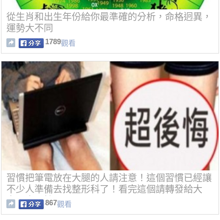
從生肖和出生年份給你最準確的分析，命格迥異，
運勢大不同
1789
觀看
習慣把筆電放在大腿的人請注意！這個習慣已經讓
不少人準備去找整形科了！看完這個請轉發給大
家！太可怕了！
867
觀看