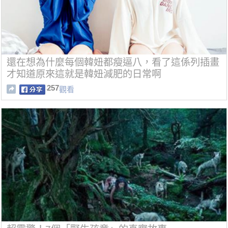
還在想為什麼每個韓妞都瘦逼八，看了這係列插畫
才知道原來這就是韓妞減肥的日常啊
257
觀看