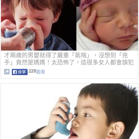
才兩歲的男嬰就得了嚴重「氣喘」，沒想到「兇
手」竟然是媽媽！太恐怖了，這很多女人都會誤犯
阿！
228
觀看