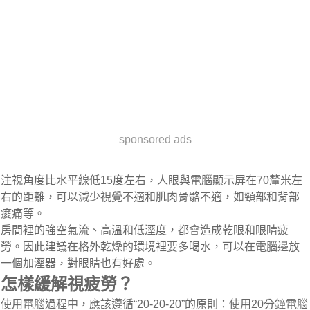
sponsored ads
注視角度比水平線低15度左右，人眼與電腦顯示屏在70釐米左
右的距離，可以減少視覺不適和肌肉骨骼不適，如頸部和背部
痠痛等。
房間裡的強空氣流、高溫和低溼度，都會造成乾眼和眼睛疲
勞。因此建議在格外乾燥的環境裡要多喝水，可以在電腦邊放
一個加溼器，對眼睛也有好處。
怎樣緩解視疲勞？
使用電腦過程中，應該遵循“20-20-20”的原則：使用20分鐘電腦