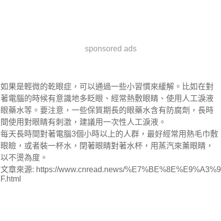
sponsored ads
如果是輕微的乾眼症，可以通過一些小習慣來緩解。比如在對
著電腦的時候有意識地多眨眼、經常熱敷眼睛、使用人工淚液
眼藥水等。要注意，一些保質期長的眼藥水含有防腐劑，長時
間使用對眼睛有刺激，建議用一次性人工淚液。
每天長時間對著電腦3個小時以上的人群，最好經常用熱毛巾敷
眼瞼，或者裝一杯水，閉著眼睛對著水杯，用蒸汽來薰眼睛，
以不燙為度。
文章來源: https://www.cnread.news/%E7%BE%8E%E9%A3%9
F.html