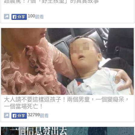
超震驚！7個「野生孩童」的真實故事
100
觀看
大人請不要這樣逗孩子！兩個男童，一個變癡呆，
一個當場死亡！
32799
觀看