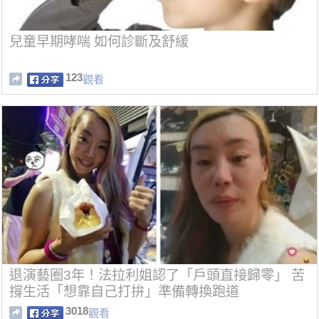
兒童早期哮喘 如何診斷及舒緩
123
觀看
退演藝圈3年！法拉利姐認了「戶頭直接歸零」 苦
撐生活「想靠自己打拚」準備轉換跑道
3018
觀看