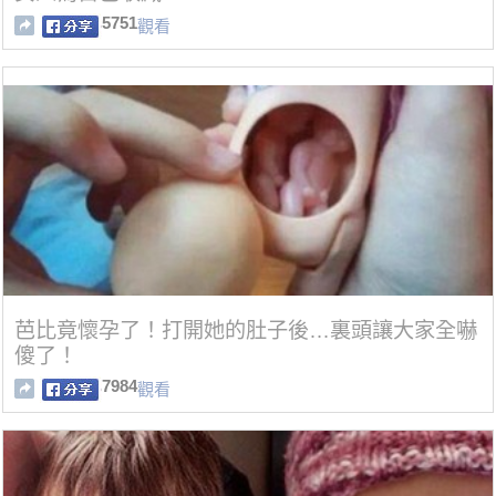
5751
觀看
芭比竟懷孕了！打開她的肚子後…裏頭讓大家全嚇
傻了！
7984
觀看