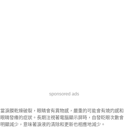
sponsored ads
當淚膜乾燥破裂，眼睛會有異物感，嚴重的可能會有燒灼感和
眼睛發癢的症狀。長期注視著電腦顯示屏時，自發眨眼次數會
明顯減少，意味著淚液的清除和更新也相應地減少。