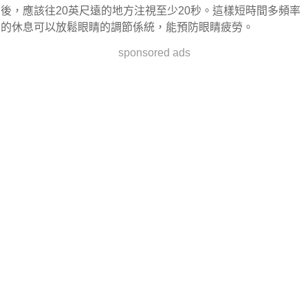
後，應該往20英尺遠的地方注視至少20秒。這樣短時間多頻率
的休息可以放鬆眼睛的調節係統，能預防眼睛疲勞。
sponsored ads