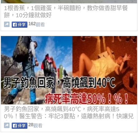
1根香蕉，1個雞蛋，半碗麵粉，教你做香甜早餐
餅，10分鐘就做好
162
觀看
男子釣魚回家，高燒飆到40℃，病死率高達5
0％！醫生警告：牢記3要點，遠離熱射病！快讓兒
女都知道！
28
觀看