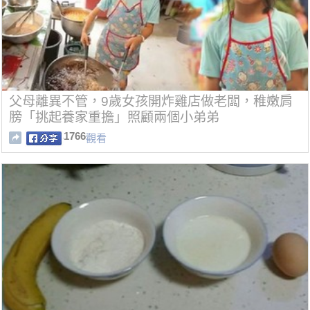
父母離異不管，9歲女孩開炸雞店做老闆，稚嫩肩
膀「挑起養家重擔」照顧兩個小弟弟
1766
觀看