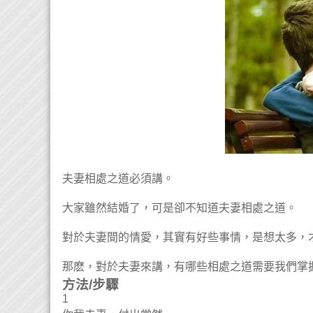
夫妻相處之道必須講。
大家雖然結婚了，可是卻不知道夫妻相處之道。
對於夫妻間的情愛，其實有好些事情，是想太多，
那麽，對於夫妻來講，有哪些相處之道需要我們掌
方法/步驟
1