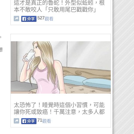
這才是真正的魯蛇！外型似蚯蚓，根
本不敢咬人「只敢用尾巴戳戳你」
527
觀看
。
想
太恐怖了！睡覺時這個小習慣，可能
讓你死或致癌！千萬注意，太多人都
有這個毛病....
71
觀看