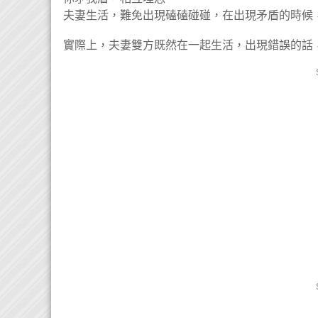
夫妻生活，難免出現磕磕碰碰，在出現矛盾的時候
實際上，夫妻雙方既然在一起生活，出現錯誤的話