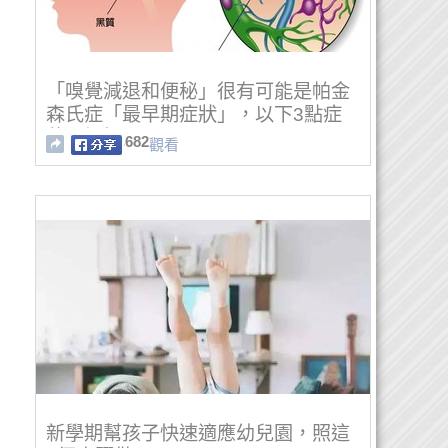
「嗅覺減退和便秘」很有可能是帕金
森氏症「最早期症狀」，以下3點症
狀要記好！
682
觀看
新學期幫孩子快速適應幼兒園，照這