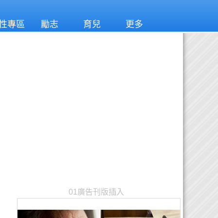
性專區
勵志
育兒
更多
01廣告刊版插入