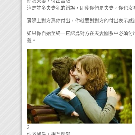
你我夫妻，付出當然
這是許多夫妻犯的錯誤，即使你們是夫妻，你也沒
實際上對方爲你付出，你就要對對方的付出表示感
如果你自始至終一直認爲對方在夫妻關系中必須付
義。
2
你矛我盾，相互埋怨