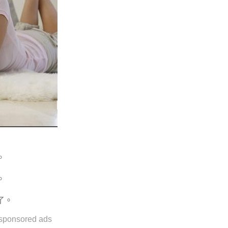
。
。
了。
sponsored ads