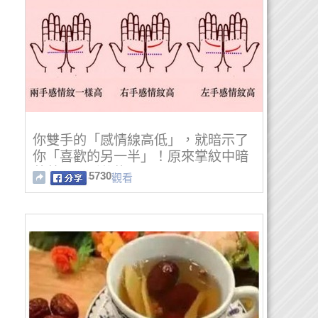
你雙手的「感情線高低」，就暗示了
你「喜歡的另一半」！原來掌紋中暗
藏著....不看後悔！
5730
觀看