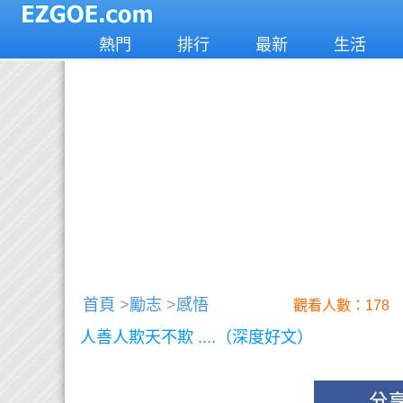
熱門
排行
最新
生活
首頁
>
勵志
>
感悟
觀看人數：178
人善人欺天不欺 ....（深度好文）