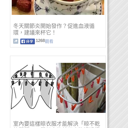
冬天關節炎開始發作？促進血液循
環，建議來杯它！
1268
觀看
室內要這樣晾衣服才能解決「晾不乾