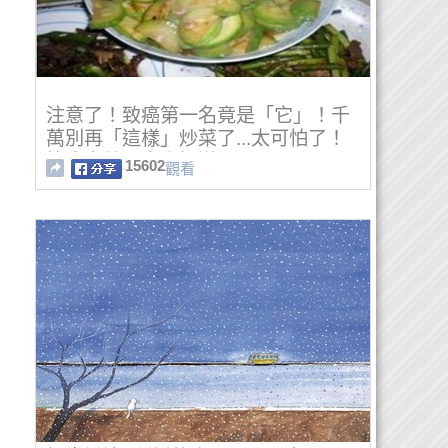
注意了！致癌第一名竟是「它」！千
萬別再「這樣」炒菜了...太可怕了！
快分享給更多人知道...
15602
觀看