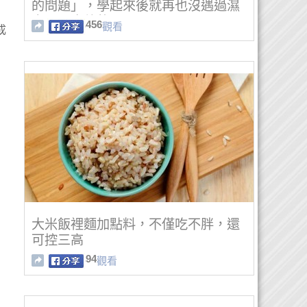
的問題」，學起來後就再也沒遇過濕
衣服不會乾的問題！
456
觀看
成
大米飯裡麵加點料，不僅吃不胖，還
可控三高
94
觀看