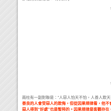
兩柱有一副對聯是：“人惡人怕天不怕，人善人欺天
善良的人會受惡人的欺侮，但從因果規律看，他不
惡人得到“好處”也是暫時的。因果規律是客觀存