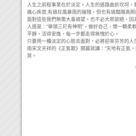
人生之前程事業在於淡定。人生的道路曲折坎坷，
痛心疾首;有過狂風暴雨的摧殘，但也有過豔陽高照
面對這些我們無需大喜過望，也不必大悲欲絕，因
人道是：“舉頭三尺有神明”，做好自己，懷一顆柔
平靜，活得安逸，每一步都走得無愧於心。
只要用一種淡定的心態去面對，必將迎來芬芳的人
南宋文天祥的《正氣歌》開篇就講：“天地有正氣
冥。