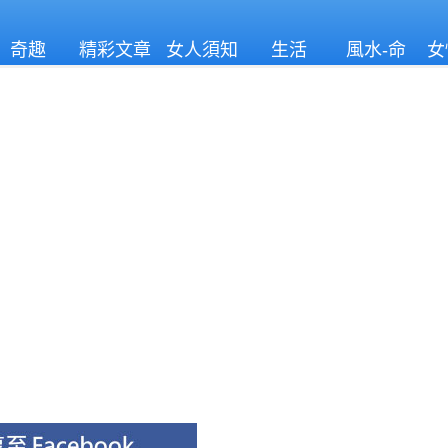
奇趣
精彩文章
女人須知
生活
風水-命
女
理