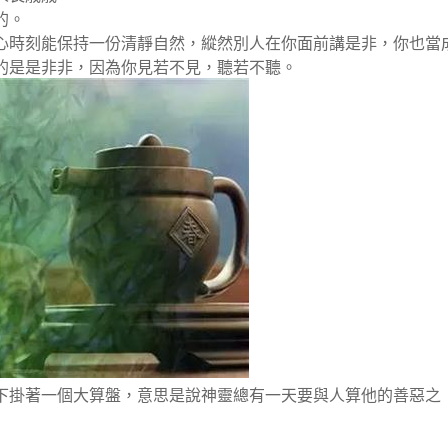
的。
心時刻能保持一份清靜自然，縱然別人在你面前講是非，你也當
的是是非非，因為你見若不見，聽若不聽。
下掛著一個大算盤，意思是說神靈總有一天要與人算他的善惡之