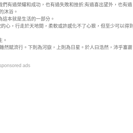
我們有過榮耀和成功，也有過失敗和挫折;有過喜出望外，也有過
的沐浴。
為這本就是生活的一部分。
軟的心，行走於天地間，柔軟或許感化不了心狠，但至少可以得
生。
，雜然賦流行。下則為河嶽，上則為日星。於人曰浩然，沛乎塞蒼
sponsored ads