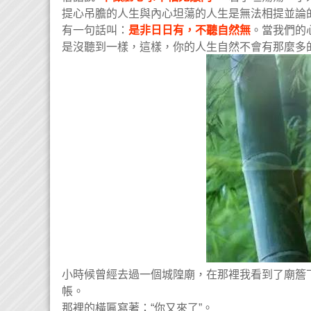
提心吊膽的人生與內心坦蕩的人生是無法相提並論
有一句話叫：
是非日日有，不聽自然無
。當我們的
是沒聽到一樣，這樣，你的人生自然不會有那麼多
小時候曾經去過一個城隍廟，在那裡我看到了廟簷
帳。
那裡的橫匾寫著：“你又來了”。