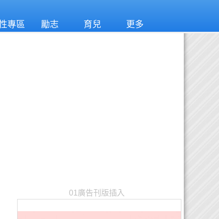
性專區
勵志
育兒
更多
01廣告刊版插入