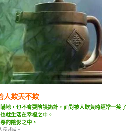
善人欺天不欺
天瞞地，也不會耍陰謀詭計，面對被人欺負時經常一笑了
此也就生活在幸福之中。
罪惡的陰影之中。
人長戚戚。