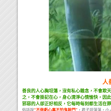
人
善良的人心胸坦蕩，沒有私心雜念，不會欺
之，不會掛記在心，身心清淨心情愉快，因
邪惡的人卻正好相反，它每時每刻都生活在
俗話說
“不做虧心事不怕鬼敲門”
，君子坦蕩蕩，小