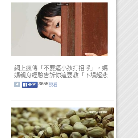
網上瘋傳「不要逼小孩打招呼」，媽
媽親身經驗告訴你這要教「下場超悲
劇」…
3655
觀看