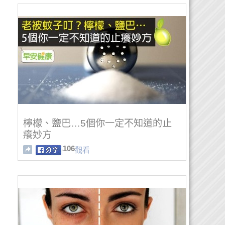
檸檬、鹽巴…5個你一定不知道的止
癢妙方
106
觀看