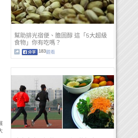
幫助排光宿便、膽固醇 這「5大超級
食物」你有吃嗎？
183
觀看
展
大