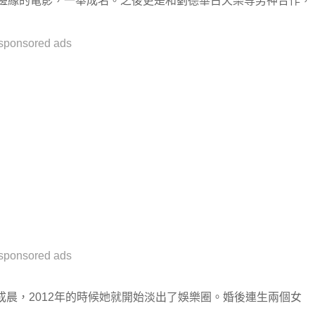
度邊緣的電影，一舉成名。之後更是和劉德華古天樂等男神合作，
sponsored ads
sponsored ads
晨，2012年的時候她就開始淡出了娛樂圈。婚後連生兩個女