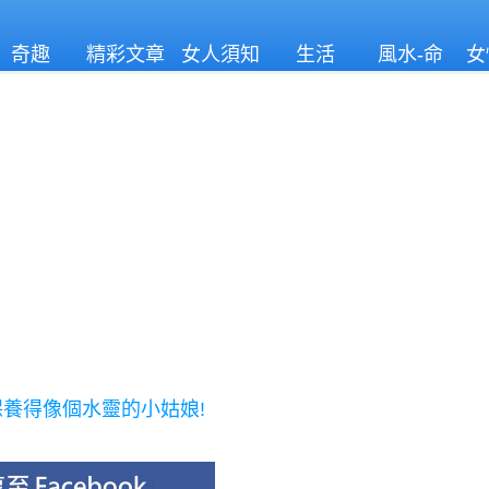
奇趣
精彩文章
女人須知
生活
風水-命
女
理
養得像個水靈的小姑娘!