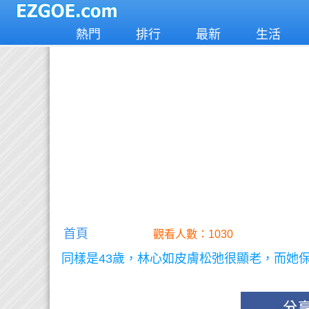
熱門
排行
最新
生活
首頁
觀看人數：1030
同樣是43歲，林心如皮膚松弛很顯老，而她保