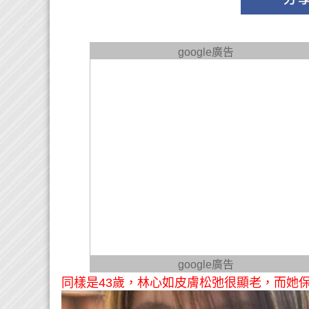
google廣告
google廣告
同樣是43歲，林心如皮膚松弛很顯老，而她保養