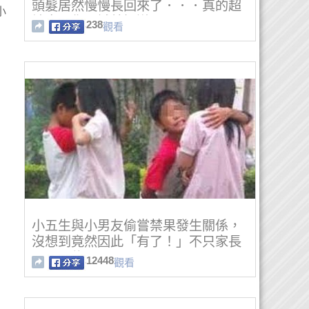
頭髮居然慢慢長回來了．．．真的超
小
神奇，你一試就知道！
238
觀看
小五生與小男友偷嘗禁果發生關係，
沒想到竟然因此「有了！」不只家長
不可置信!!!!
12448
觀看