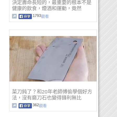
決定壽命長短的，最重要的根本不是
健康的飲食，煙酒和運動，竟然
是……
1793
觀看
菜刀鈍了？和20年老師傅偷學個好方
法，沒有磨刀石也變得鋒利無比
362
觀看