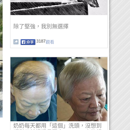
除了堅強，我別無選擇
3187
觀看
奶奶每天都用「這個」洗頭，沒想到