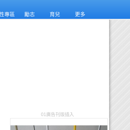
性專區
勵志
育兒
更多
01廣告刊版插入