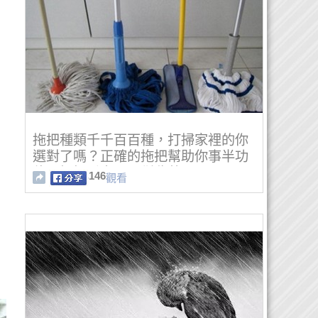
拖把種類千千百百種，打掃家裡的你
選對了嗎？正確的拖把幫助你事半功
倍，好好看完！果斷收藏
146
觀看