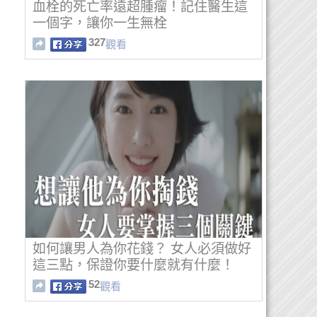
血栓的死亡率遠超腫瘤！記住醫生這
一個字，讓你一生無栓
327
觀看
如何讓男人為你花錢？ 女人必須做好
這三點，保證你要什麼就有什麼！
52
觀看