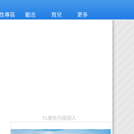
性專區
勵志
育兒
更多
01廣告刊版插入