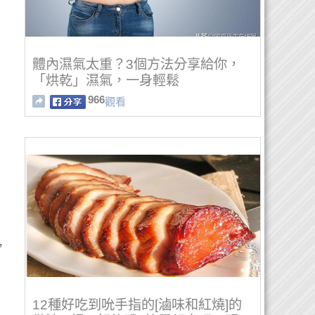
體內濕氣太重？3個方法分享給你，
「烘乾」濕氣，一身輕鬆
966
觀看
，
12種好吃到吮手指的[滷味和紅燒]的