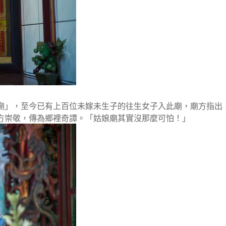
廟」，至今已有上百位未嫁未生子的往生女子入此廟，廟方指出
方崇敬，傳為鄉裡奇譚。「姑娘廟其實沒那麼可怕！」