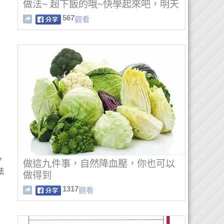
做法~ 超下飯的哦~快學起來吧，明天
就可以吃了！！
567
觀看
，
做這九件事，自然降血壓，你也可以
法
做得到
1317
觀看