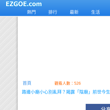
熱門
排行
最新
生活
首頁
觀看人數：526
路邊小廟小心別亂拜？揭露「陰廟」前世今