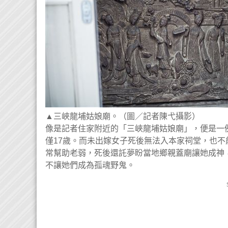
▲三峽龍埔姑娘廟。（圖／記者陳弋攝影）
像是記者住家附近的「三峽龍埔姑娘廟」，便是一例
僅17歲。而未出嫁女子死後無法入本家祠堂，也
常幫助老弱，死後還託夢盼當地鄉親蓋廟讓她成神
不讓她們成為孤魂野鬼。