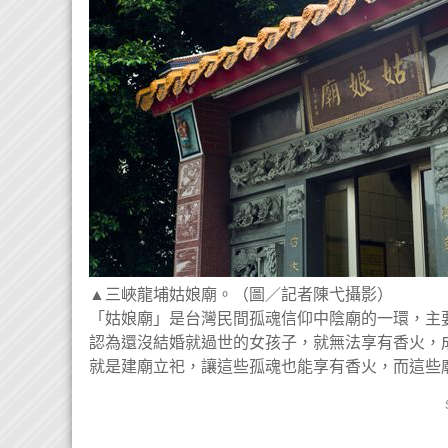
▲三峽龍埔姑娘廟。（圖／記者陳弋攝影）
「姑娘廟」是台灣民間孤魂信仰中陰廟的一環，主
認為還沒結婚就過世的女孩子，就無法享有香火，
就是建廟立祀，讓這些孤魂也能享有香火，而這些