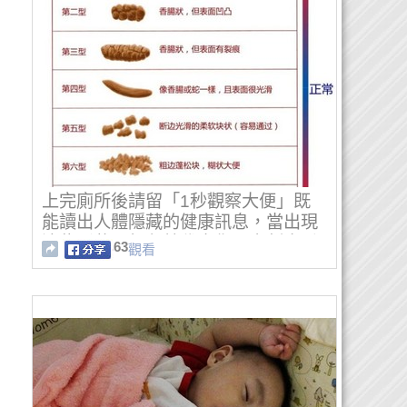
上完廁所後請留「1秒觀察大便」既
能讀出人體隱藏的健康訊息，當出現
這些形狀跟顏色就代表你要立刻去看
63
觀看
醫生啊！