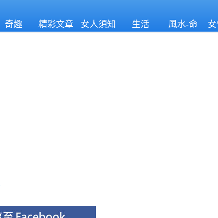
奇趣
精彩文章
女人須知
生活
風水-命
女
理
生