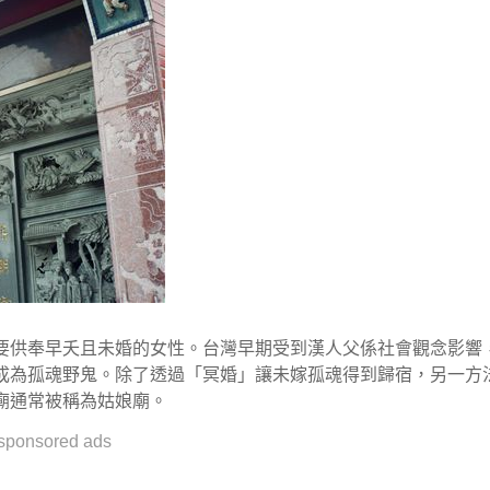
要供奉早夭且未婚的女性。台灣早期受到漢人父係社會觀念影響
成為孤魂野鬼。除了透過「冥婚」讓未嫁孤魂得到歸宿，另一方
廟通常被稱為姑娘廟。
sponsored ads