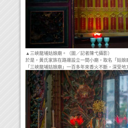
▲三峽龍埔姑娘廟。（圖／記者陳弋攝影）
於是，黃氏家族在路邊設立一間小廟，取名「姑娘
「三峽龍埔姑娘廟」一百多年來香火不斷，深受地