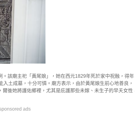
。該廟主祀「黃尾娘」，她在西元1829年死於家中祝融，得年
不能入土成墓，十分可憐。廟方表示，由於黃尾娘生前心地善良，
，爾後她將護佑鄉裡，尤其是庇護那些未嫁、未生子的早夭女性
sponsored ads