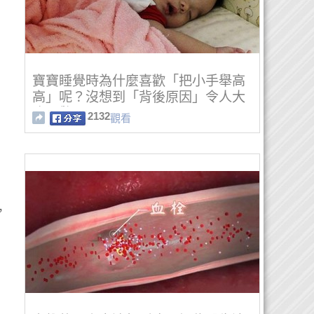
寶寶睡覺時為什麼喜歡「把小手舉高
高」呢？沒想到「背後原因」令人大
吃一驚！
2132
觀看
，