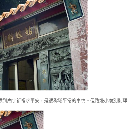
候到廟宇祈福求平安，是很稀鬆平常的事情。但路邊小廟別亂拜