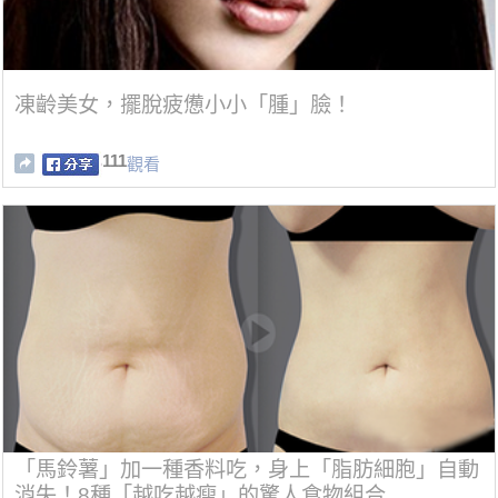
凍齡美女，擺脫疲憊小小「腫」臉！
111
觀看
「馬鈴薯」加一種香料吃，身上「脂肪細胞」自動
消失！8種「越吃越瘦」的驚人食物組合