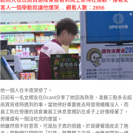
超商大夜班店員偷睡覺被看到馬上急得狂道歉，接著女
客人一個舉動就讓他爆哭… 觀看人數：2856
他一個人在半夜哭慘了。
日前有一名女網友在Dcard分享了她因為熬夜，淩晨三點多去超
商買宵夜時遇到的事。當她停好車要進去時發現櫃檯沒人，而
員工則在旁邊的貨倉兼員工休息室裡趴在桌子上好像睡著了，
旁邊還有一個沒吃完的便當。
她雖然很不好意思，可是肚子真的很餓，於是硬著頭皮走了進