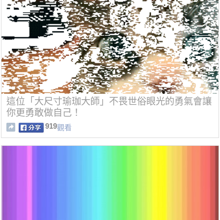
這位「大尺寸瑜珈大師」不畏世俗眼光的勇氣會讓
你更勇敢做自己！
919
觀看