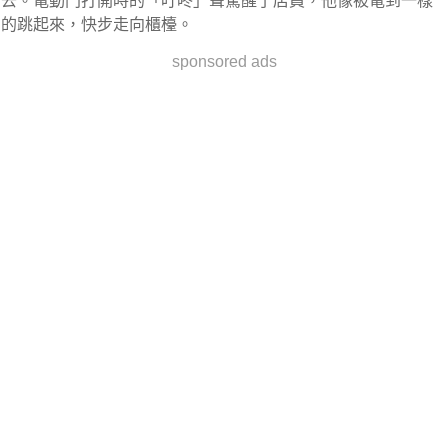
去。電動門打開時的「叮咚」聲驚醒了店員，他像被電到一樣
的跳起來，快步走向櫃檯。
sponsored ads