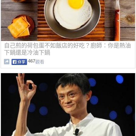
自己煎的荷包蛋不如飯店的好吃？廚師：你是熱油
下鍋還是冷油下鍋
467
觀看