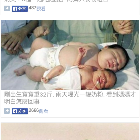
487
觀看
剛出生寶寶重32斤, 兩天喝光一罐奶粉, 看到媽媽才
明白怎麼回事
2666
觀看