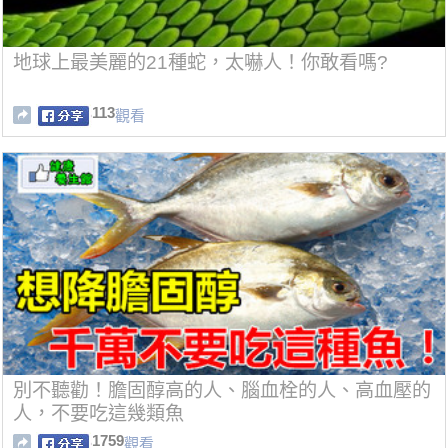
地球上最美麗的21種蛇，太嚇人！你敢看嗎?
113
觀看
別不聽勸！膽固醇高的人、腦血栓的人、高血壓的
人，不要吃這幾類魚
1759
觀看