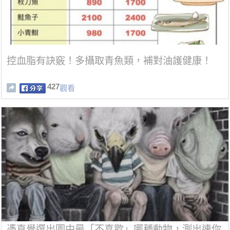
控血脂有訣竅！多攝取青魚類，補對油護健康！
427
觀看
憑直覺選出圖中最「不喜歡」哪種動物，測出連你