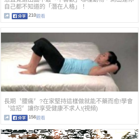
自己都不知道的「潛在人格」！
210
觀看
長期〝腰痛〞?在家堅持這樣做就能不藥而愈!學會
〝這招〞讓你享受健康不求人!(視頻)
156
觀看