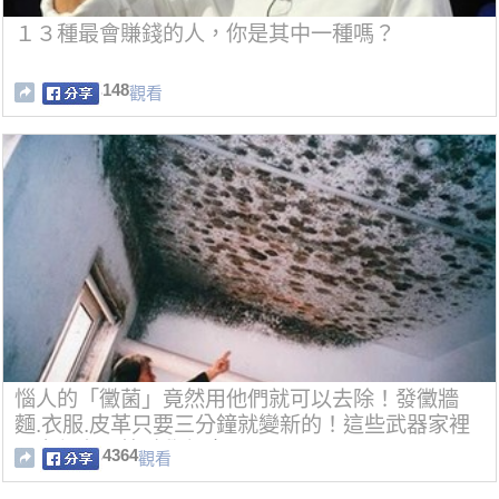
１３種最會賺錢的人，你是其中一種嗎？
148
觀看
惱人的「黴菌」竟然用他們就可以去除！發黴牆
麵.衣服.皮革只要三分鐘就變新的！這些武器家裡
一定都有，快點學起來！
4364
觀看