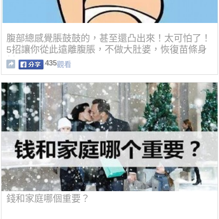
腹部總感覺脹鼓鼓的，甚至還凸出來！太可怕了！
5招讓你從此遠離腹脹，不做大肚婆，恢復苗條身
材！
435
觀看
錢和家庭哪個重要？