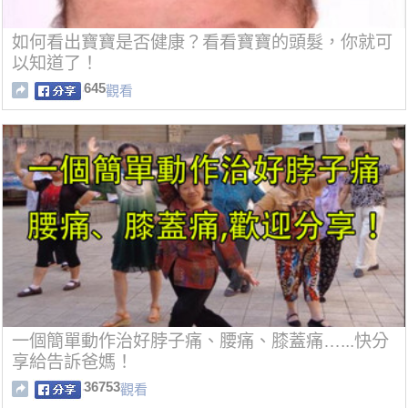
如何看出寶寶是否健康？看看寶寶的頭髮，你就可
以知道了！
645
觀看
一個簡單動作治好脖子痛、腰痛、膝蓋痛…...快分
享給告訴爸媽！
36753
觀看