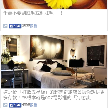
千萬不要刮肛毛或剃肛毛 ！！
1839
觀看
這14間「打敗五星級」的超驚奇旅店會讓你想拚更
多存款！#5根本就是007電影裡的「海底城」…
4958
觀看