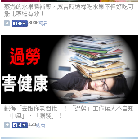
蒸過的水果勝補藥，感冒時這樣吃水果不但好吃可
能比藥還有效！
3046
觀看
記得「去跟你老闆說」！「過勞」工作讓人不自知
「中風」、「腦殘」！
128
觀看