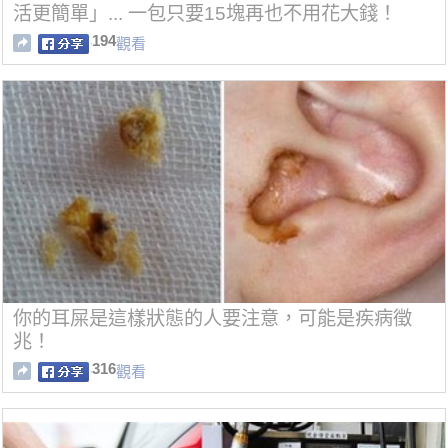
活更簡單」... 一包只要15塊再也不用花大錢！
194
觀看
你的耳屎是這樣狀態的人要注意，可能是疾病徵
兆！
316
觀看