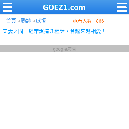
首頁
>
勵誌
>
感悟
觀看人數：866
夫妻之間，經常說這３種話，會越來越相愛！
google廣告