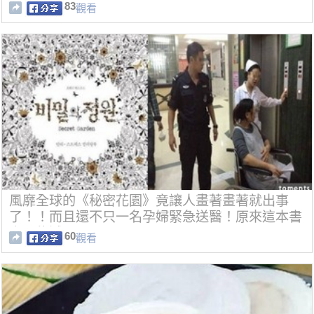
83
觀看
風靡全球的《秘密花園》竟讓人畫著畫著就出事
了！！而且還不只一名孕婦緊急送醫！原來這本書
竟不能減壓！！
60
觀看