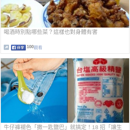
喝酒時別點哪些菜？這樣也對身體有害
100
觀看
牛仔褲褪色「撒一匙鹽巴」就搞定！18 招「讓生