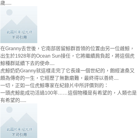
歲.....
在Granny去世後，它南部居留鯨群首領的位置由另一位雌鯨，
出生於1928年的Ocean Sun接任，它將繼續肩負起，將這個虎
鯨種群延續下去的使命....
虎鯨奶奶Granny就這樣走完了它長達一個世紀的，飽經滄桑又
頗為傳奇的一生，它經歷了無數磨難，最終得以善終....
一切，正如一位虎鯨專家在紀錄片中所評價到的：
一頭虎鯨能成功活過100年……這個物種是有希望的，人類也是
有希望的.....