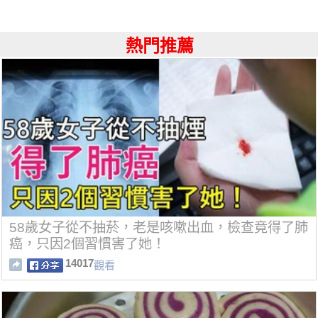
熱門推薦
58歲女子從不抽菸，老是咳嗽出血，檢查竟得了肺
癌，只因2個習慣害了她！
14017
觀看