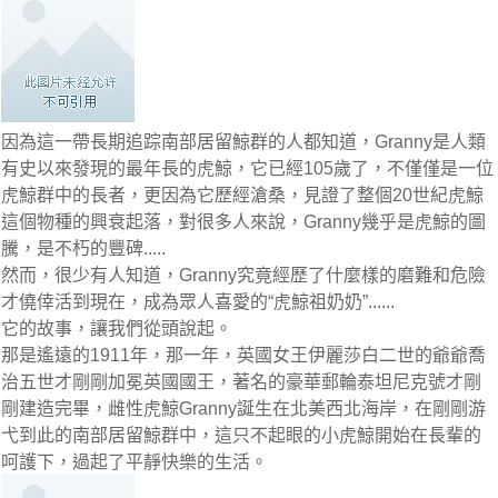
因為這一帶長期追踪南部居留鯨群的人都知道，Granny是人類
有史以來發現的最年長的虎鯨，它已經105歲了，不僅僅是一位
虎鯨群中的長者，更因為它歷經滄桑，見證了整個20世紀虎鯨
這個物種的興衰起落，對很多人來說，Granny幾乎是虎鯨的圖
騰，是不朽的豐碑.....
然而，很少有人知道，Granny究竟經歷了什麼樣的磨難和危險
才僥倖活到現在，成為眾人喜愛的“虎鯨祖奶奶”......
它的故事，讓我們從頭說起。
那是遙遠的1911年，那一年，英國女王伊麗莎白二世的爺爺喬
治五世才剛剛加冕英國國王，著名的豪華郵輪泰坦尼克號才剛
剛建造完畢，雌性虎鯨Granny誕生在北美西北海岸，在剛剛游
弋到此的南部居留鯨群中，這只不起眼的小虎鯨開始在長輩的
呵護下，過起了平靜快樂的生活。