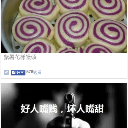
紫薯花樣饅頭
576
觀看