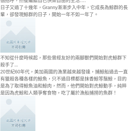
個招呼，然後繼續自己快樂自由的生活….
日子又過了十幾年，Granny漸漸步入中年，它成長為鯨群的長
輩，卻發現鯨群的日子，開始一年不如一年了。
不知從什麼時候起，那些曾經友好的兩腳獸們開始對虎鯨群下
殺手了...
20世紀60年代，美加兩國的漁業越來越發達，捕鯨船過去一直
有獵殺各種各樣的鯨魚，只不過目標都是抹香鯨等鬚鯨，目的
是為了取得鯨魚油和鯨肉，然而，他們開始對虎鯨動手，純粹
是因為虎鯨和人類爭奪食物，吃了屬於漁船捕撈的魚群！