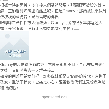
根據當時的照片，多年後人們猛然發現，那頭跟著被殺的雄虎
鯨一直徘徊到海灣里的雌虎鯨，正是Granny，那頭被殺來做雕
塑模板的雄虎鯨，是她當時的伴侶......
眼睜睜看著伴侶被人類殺死，Granny此後的很多年都迴避人
類，在它看來，沒有比人類更危險的生物了.....
Granny的悲劇還沒有結束，它做夢都想不到，自己在痛失愛侶
之後，又即將失去一大群子孫.....
如今的南部居留鯨群裡，許多虎鯨都是Granny的後代，有孫子
孫女，重孫子孫女，它無比小心，經常教後代們注意躲避漁船
和捕鯨船。
sponsored ads