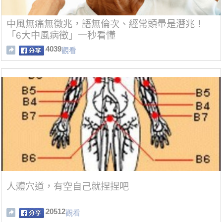
中風無痛無徵兆，語無倫次、經常頭暈是潛兆！
「6大中風病徵」一秒看懂
4039
觀看
人體穴道，有空自己就捏捏吧
20512
觀看