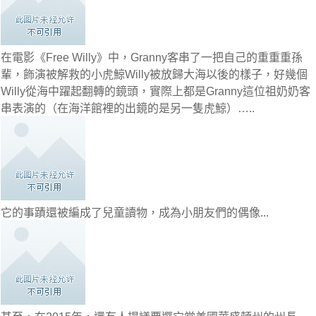
在電影《Free Willy》中，Granny客串了一把自己的重重重孫
輩，飾演被解救的小虎鯨Willy被放歸大海以後的樣子，好幾個
Willy從海中躍起翻轉的鏡頭，實際上都是Granny這位祖奶奶客
串表演的（在海洋館裡的出鏡的是另一隻虎鯨）…..
它的事蹟還被編成了兒童讀物，成為小朋友們的偶像...