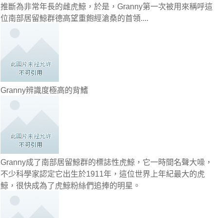
推斷為非常年長的雌虎鯨，於是，Granny第一次被用來稱呼這
位南部居留鯨群德高望重飽經滄桑的首領....
Granny辨識度極高的背鰭
Granny成了南部居留鯨群的標誌性虎鯨，它一時間名聲大噪，
不少科學家認定它出生於1911年，這位世界上年紀最大的虎
鯨，很快成為了虎鯨粉絲們追捧的明星。