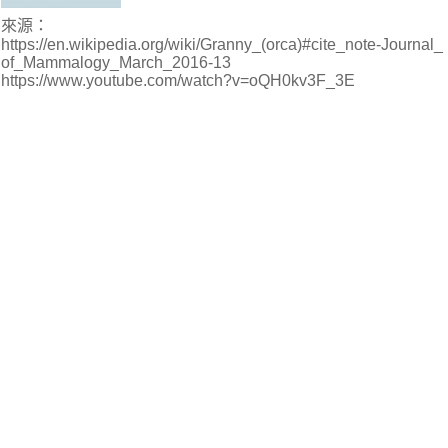
來源：
https://en.wikipedia.org/wiki/Granny_(orca)#cite_note-Journal_
of_Mammalogy_March_2016-13
https://www.youtube.com/watch?v=oQH0kv3F_3E