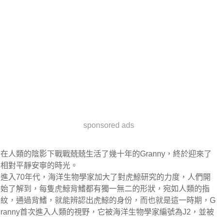
sponsored ads
在人類的陰影下戰戰兢兢生活了幾十年的Granny，終於迎來了
相對平靜安寧的時光。
進入70年代，海洋生物學家加大了對虎鯨研究的力度，人們開
始了解到，每隻虎鯨背鰭都有獨一無二的形狀，宛如人類的指
紋，通過背鰭，就能辨認出虎鯨的身份，而也就是這一時期，G
ranny首次進入人類的視野，它被海洋生物學家編號為J2，並被