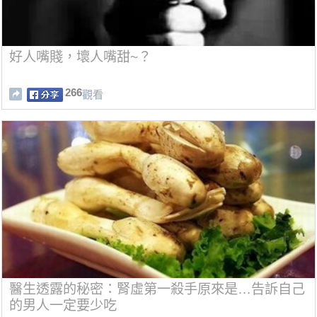
好人嘴賤，壞人嘴甜~？
266
觀看
醫生透露的秘密：腎虛第一殺手原來是…告訴自己
的男人一定要少吃