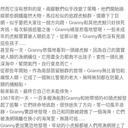
然而它沒有想到的是，兩腳獸們似乎改變了策略，他們開始操
縱那些鋼鐵龐然大物，馬拉松似的追趕虎鯨群，還撒下了巨
網，似乎要把大家往一個方向趕，Granny和其他虎鯨只好拼死
奔逃，每次躲過追獵之後，Granny總是悲傷地發現，一些未成
年的虎鯨寶寶被人類抓走了，從那以後，Granny再也沒有見過
這些孩子…..
甚至有一次，Granny悲傷地看到一頭雌虎鯨，因為自己的寶寶
被人類的漁網纏住，它用盡全力都救不出孩子，索性一頭扎進
深海中，緊閉氣門，自行窒息而亡。
從那些年開始，作為南部居留鯨群的首領，Granny無比害怕和
痛恨人類，它成了一個無比警覺的老大，無時無刻都在防範人
類的捕鯨船。
躲來躲去，最終它自己也未能倖免。
1967年的一天，一百多艘漁船對Granny和她帶領的40頭虎鯨發
起了追擊，它們拼命地逃跑，很快迷失了方向，等一切風平浪
靜，Granny驚訝地發現，自己和同胞被趕進了一個海灣，它們
被漁網隔離在狹小的海灣里，無路可逃…..
Granny更加驚恐地發現，年幼的小虎鯨都被人們用漁網撈上了