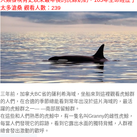
人類發現有史以來最年長的虎鯨奶奶，105年生命經歷了
太多滄桑 觀看人數：239
三年前，加拿大BC省的薩利希海域，坐船來到這裡觀看虎鯨群
的人們，在合適的季節總能看到常年出沒於這片海域的，最活
躍的虎鯨群之一— —南部居留鯨群。
在這些和人們熟悉的虎鯨中，有一隻名叫Granny的雌性虎鯨，
每當人們發現它的踪跡，看到它露出水面的獨特背鰭，人群裡
總會發出激動的歡呼。