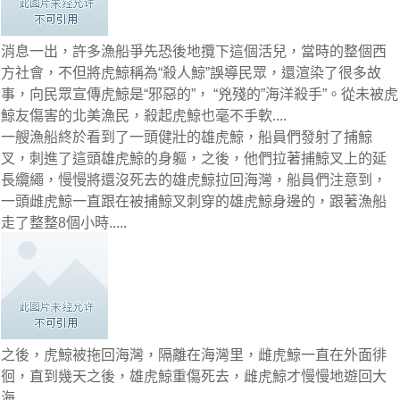
消息一出，許多漁船爭先恐後地攬下這個活兒，當時的整個西
方社會，不但將虎鯨稱為“殺人鯨”誤導民眾，還渲染了很多故
事，向民眾宣傳虎鯨是“邪惡的”， “兇殘的”海洋殺手”。從未被虎
鯨友傷害的北美漁民，殺起虎鯨也毫不手軟....
一艘漁船終於看到了一頭健壯的雄虎鯨，船員們發射了捕鯨
叉，刺進了這頭雄虎鯨的身軀，之後，他們拉著捕鯨叉上的延
長纜繩，慢慢將還沒死去的雄虎鯨拉回海灣，船員們注意到，
一頭雌虎鯨一直跟在被捕鯨叉刺穿的雄虎鯨身邊的，跟著漁船
走了整整8個小時.....
之後，虎鯨被拖回海灣，隔離在海灣里，雌虎鯨一直在外面徘
徊，直到幾天之後，雄虎鯨重傷死去，雌虎鯨才慢慢地遊回大
海....