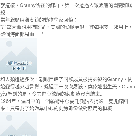
就這樣，Granny所在的鯨群，第一次遭遇人類漁船的圍剿和屠
殺，
當年親歷屠殺虎鯨的動物學家回憶：
“加拿大漁船用捕鯨叉，美國的漁船更狠，炸彈槍支一起用上，
整個海面都是血…..”
和人類遭遇多次，親眼目睹了同族成員被捕被殺的Granny，開
始變得越來越警覺，躲過了一次次屠殺，僥倖逃出生天，Grann
y沒想到的是，令它傷心欲絕的悲劇遠沒有結束....
1964年，溫哥華的一個藝術中心委託漁船去捕殺一隻虎鯨回
來，只是為了給漁業中心的虎鯨雕像做對照用的模板....