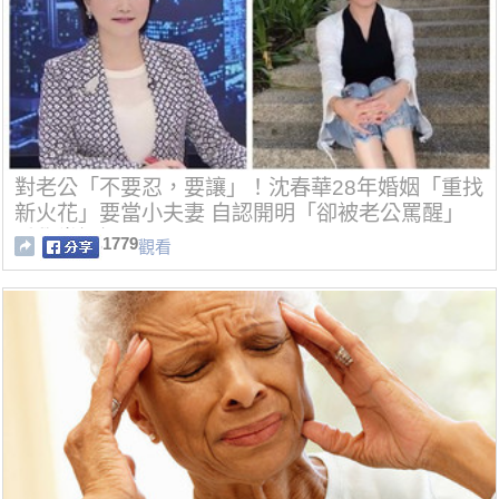
對老公「不要忍，要讓」！沈春華28年婚姻「重找
新火花」要當小夫妻 自認開明「卻被老公罵醒」
重學當媽媽
1779
觀看