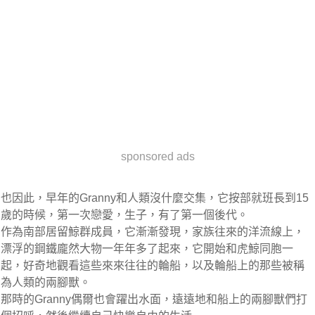
sponsored ads
也因此，早年的Granny和人類沒什麼交集，它按部就班長到15
歲的時候，第一次戀愛，生子，有了第一個後代。
作為南部居留鯨群成員，它漸漸發現，家族往來的洋流線上，
漂浮的鋼鐵龐然大物一年年多了起來，它開始和虎鯨同胞一
起，好奇地觀看這些來來往往的輪船，以及輪船上的那些被稱
為人類的兩腳獸。
那時的Granny偶爾也會躍出水面，遠遠地和船上的兩腳獸們打