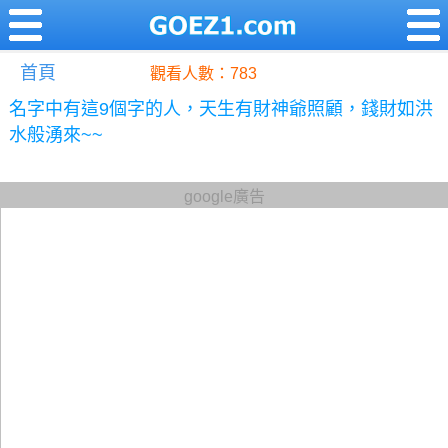
首頁
觀看人數：783
名字中有這9個字的人，天生有財神爺照顧，錢財如洪
水般湧來~~
google廣告