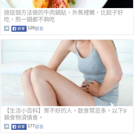
按這個方法做的牛肉鍋貼，外焦裡嫩，比餃子好
吃，煎一鍋都不夠吃
120
觀看
【生活小百科】胃不好的人，飲食禁忌多，以下9
類食物須慎食。
177
觀看