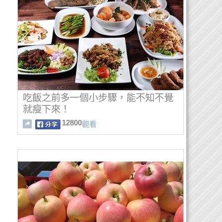
吃飯之前多一個小步驟，能不知不覺
就瘦下來！
12800
觀看
：