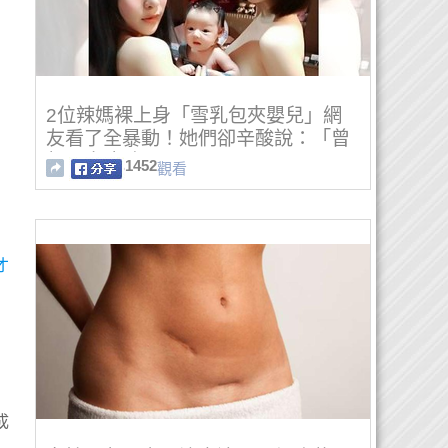
2位辣媽裸上身「雪乳包夾嬰兒」網
友看了全暴動！她們卻辛酸說：「曾
想要去墮胎....」
1452
觀看
才
成