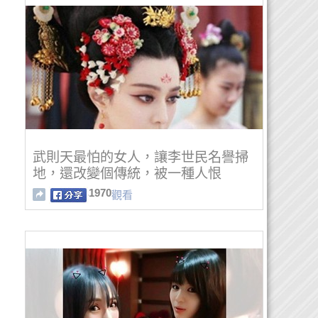
武則天最怕的女人，讓李世民名譽掃
地，還改變個傳統，被一種人恨
1970
觀看