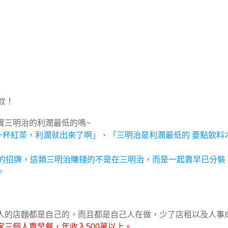
欸！
實三明治的利潤最低的嗎~
一杯紅茶，利潤就出來了啊」、「三明治是利潤最低的 要點飲料
班的招牌，這類三明治賺錢的不是在三明治，而是一起賣早已分裝
。
人的店麵都是自己的，而且都是自己人在做，少了店租以及人事
家三個人賣早餐，年收入500萬以上。