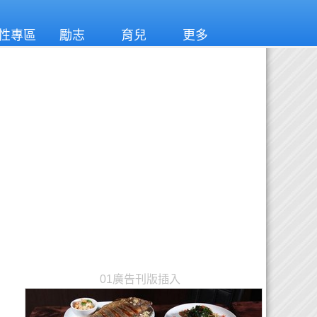
性專區
勵志
育兒
更多
01廣告刊版插入