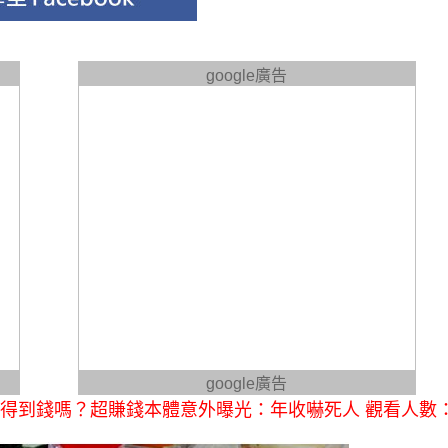
google廣告
google廣告
」賺得到錢嗎？超賺錢本體意外曝光：年收嚇死人 觀看人數