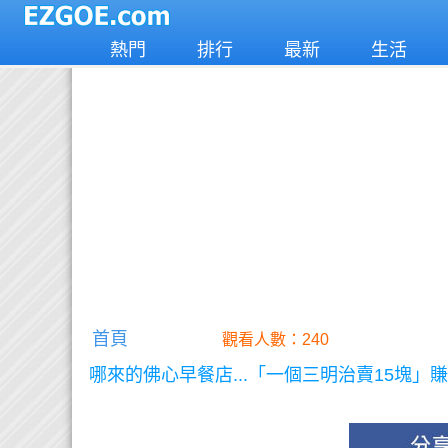
熱門
排行
最新
生活
首頁
觀看人數：240
哪來的佛心早餐店...「一個三明治賣15塊