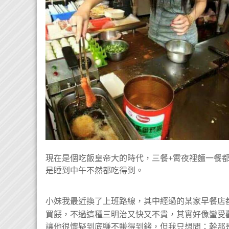
現在是個吃飯皇帝大的時代，三餐+霄夜裡麵一餐
是睡到中午不然都吃得到。
小妹我最近換了上班路線，其中經過的某家早餐店
買餒，不過這種三明治又快又不貴，其實好像蠻受
讓他很懷疑到底賺不賺得到錢，但我只想問：幹那