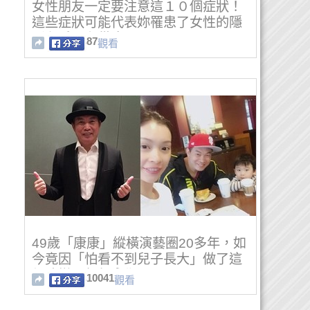
女性朋友一定要注意這１０個症狀！
這些症狀可能代表妳罹患了女性的隱
形殺手：卵巢癌
87
觀看
49歲「康康」縱橫演藝圈20多年，如
今竟因「怕看不到兒子長大」做了這
個改變...令人感動！
10041
觀看