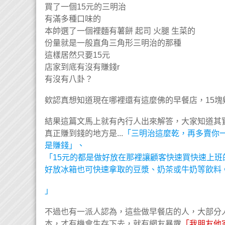
買了一個15元的三明治
有滿多種口味的
本帥選了一個裡麵有薯餅 起司 火腿 生菜的
份量就是一般直角三角形三明治的那種
這樣居然只要15元
店家到底有沒有賺錢r
有沒有八卦？
欸認真想知道現在哪裡還有這麼佛的早餐店，15塊
結果這篇文馬上就有內行人出來解答，大家知道其
真正賺到錢的地方是...
「三明治這麼乾，再多賣你
是賺錢」、
「15元的都是做好放在那裡讓顧客快速買快速上
好放冰箱也可快速拿取的豆漿、奶茶或牛奶等飲料
」
不過也有一派人認為，這些做早餐店的人，大部分
本，才有機會生存下去，就有網友暴露
「我朋友他