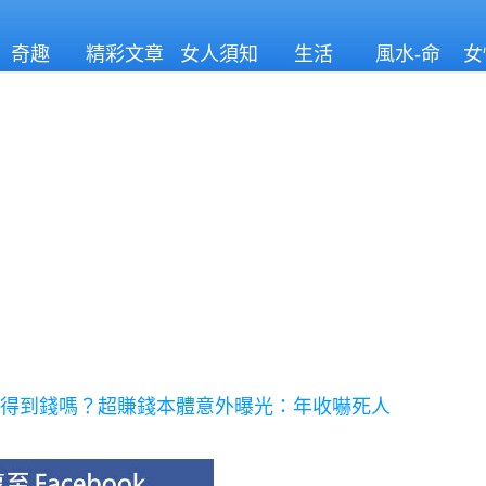
奇趣
精彩文章
女人須知
生活
風水-命
女
理
」賺得到錢嗎？超賺錢本體意外曝光：年收嚇死人