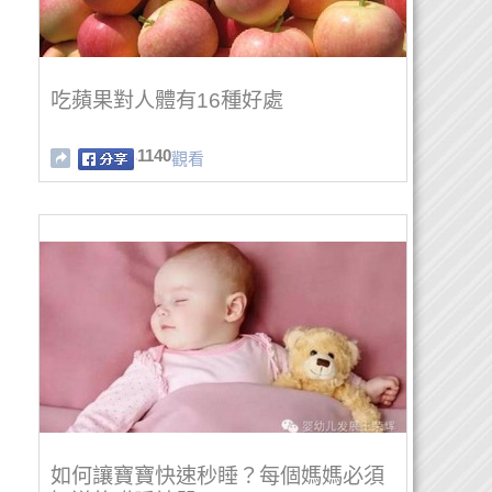
吃蘋果對人體有16種好處
1140
觀看
如何讓寶寶快速秒睡？每個媽媽必須