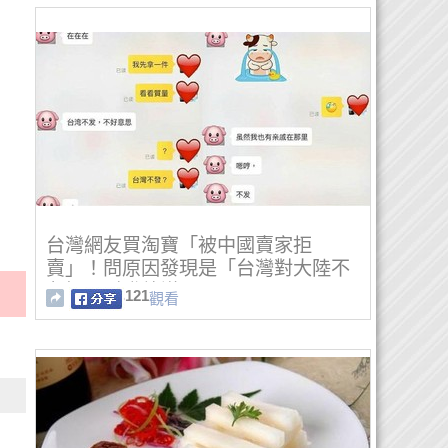
台灣網友買淘寶「被中國賣家拒
賣」！問原因發現是「台灣對大陸不
友好」引發熱議！
121
觀看