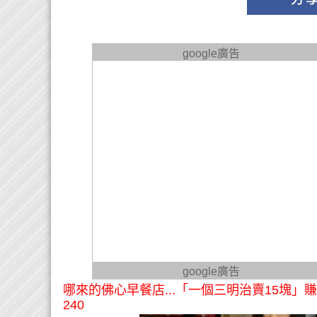
google廣告
google廣告
哪來的佛心早餐店...「一個三明治賣15塊
240