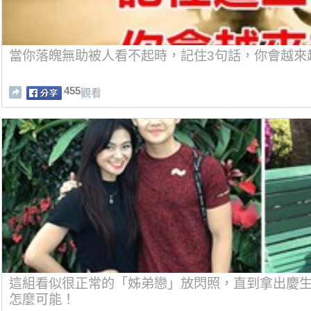
當你落魄無助被人看不起時，記住3句話，你會越來
455
觀看
這組看似很正常的「姊弟戀」放閃照，直到拿出慶
怎麼可能！