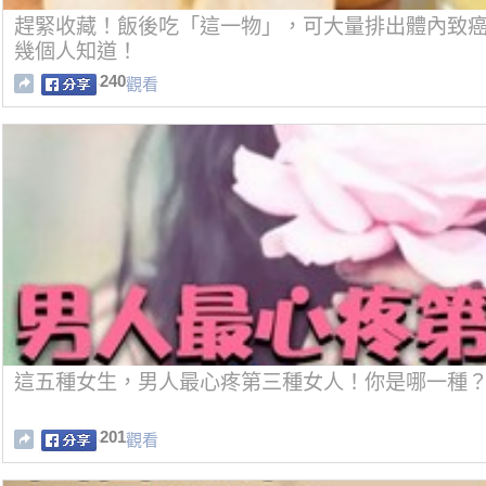
趕緊收藏！飯後吃「這一物」，可大量排出體內致癌
幾個人知道！
240
觀看
這五種女生，男人最心疼第三種女人！你是哪一種
201
觀看