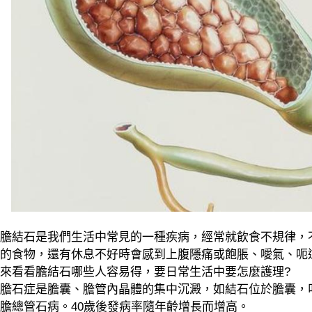
膽結石是我們生活中常見的一種疾病，經常就飲食不規律，
的食物，還有休息不好時會感到上腹隱痛或飽脹、噯氣、呃
來看看膽結石哪些人容易得，要日常生活中要怎麼護理?
膽石症是膽囊、膽管內晶體的集中沉澱，如結石位於膽囊，
膽總管石病。40歲後發病率隨年齡增長而增高。