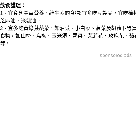
飲食護理：
1、宜食含豐富營養、維生素的食物;宜多吃豆製品，宜吃植
芝麻油、米糠油。
2、宜多吃黃綠葉蔬菜，如油菜、小白菜、菠菜及胡蘿卜等富
食物，如山楂、烏梅、玉米須、薺菜、茉莉花、玫瑰花、菊
等。
sponsored ads