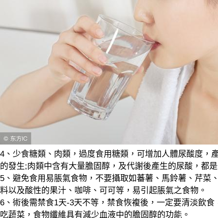
4、少食糖類、肉類，過度食用糖類，可增加人體尿酸度，
的發生;肉類中含有大量膽固醇，及代謝後產生的尿酸，都
5、避免食用易脹氣食物，不要攝取如蕃薯、馬鈴薯、芹菜
料以及酸性的果汁、咖啡、可可等，易引起脹氣之食物。
6、術後需禁食1天-3天不等，禁食恢複後，一定要清淡飲
吃蔬菜，食物纖維具有減少血液中的膽固醇的功能。