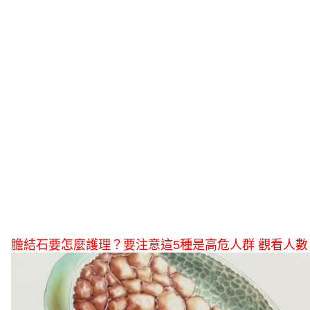
膽結石要怎麼護理？要注意這5種是高危人群 觀看人數：