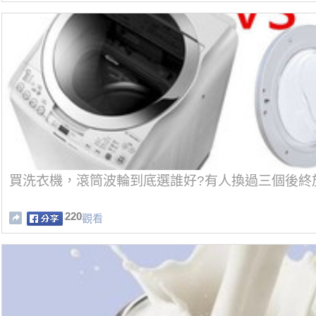
買洗衣機，滾筒波輪到底選誰好?有人換過三個後終
220
觀看