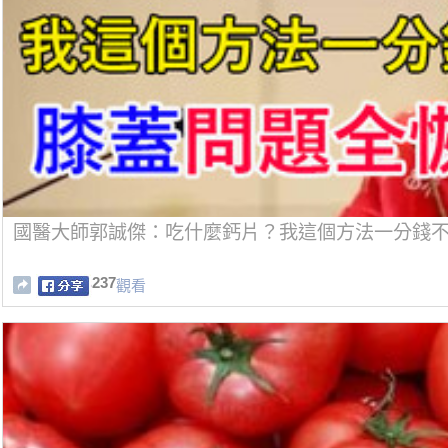
國醫大師郭誠傑：吃什麼鈣片？我這個方法一分錢
237
觀看