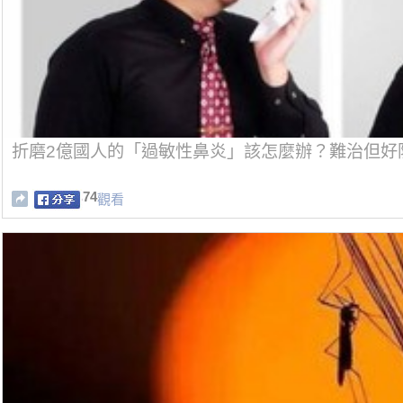
折磨2億國人的「過敏性鼻炎」該怎麼辦？難治但好
74
觀看