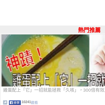
熱門推薦
雞蛋配上「它」一招就能拯救「久咳」，300倍有
10241
觀看