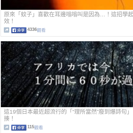
原來「蚊子」喜歡在耳邊嗡嗡叫是因為…！這招學
效！
4336
觀看
這19個日本最近超流行的「“理所當然”廢到爆詩句
揍！
115
觀看