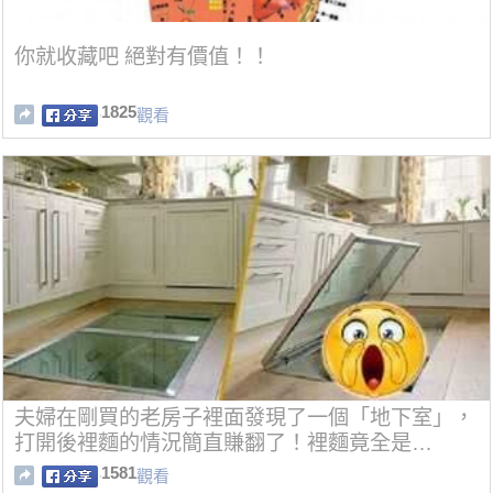
你就收藏吧 絕對有價值！！
1825
觀看
夫婦在剛買的老房子裡面發現了一個「地下室」，
打開後裡麵的情況簡直賺翻了！裡麵竟全是…
1581
觀看