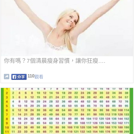
你有嗎？7個清晨瘦身習慣，讓你狂瘦….
110
觀看