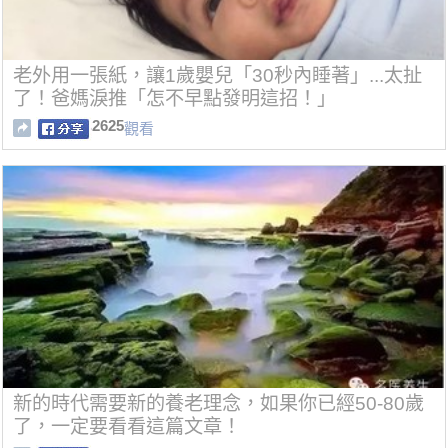
老外用一張紙，讓1歲嬰兒「30秒內睡著」...太扯
了！爸媽淚推「怎不早點發明這招！」
2625
觀看
新的時代需要新的養老理念，如果你已經50-80歲
了，一定要看看這篇文章！