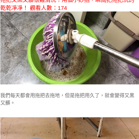
拖把又黑又髒很難清洗？用個小妙招，瞬間把拖把洗的
乾乾凈凈！ 觀看人數：174
我們每天都會用拖把去拖地，但是拖把用久了，就會變得又黑
又髒。