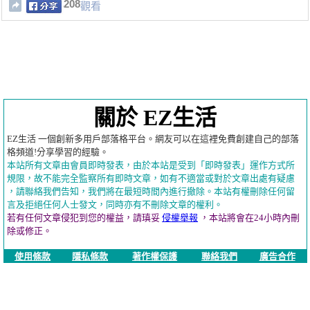
208
觀看
關於 EZ生活
EZ生活 一個創新多用戶部落格平台。網友可以在這裡免費創建自己的部落
格頻道!分享學習的經驗。
本站所有文章由會員即時發表，由於本站是受到「即時發表」運作方式所
規限，故不能完全監察所有即時文章，如有不適當或對於文章出處有疑慮
，請聯絡我們告知，我們將在最短時間內進行撤除。本站有權刪除任何留
言及拒絕任何人士發文，同時亦有不刪除文章的權利。
若有任何文章侵犯到您的權益，請瑱妥
侵權舉報
，本站將會在24小時內刪
除或修正。
使用條款
隱私條款
著作權保護
聯絡我們
廣告合作