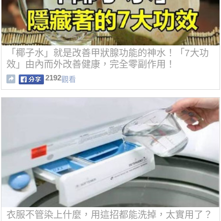
「椰子水」就是改善甲狀腺功能的神水！「7大功
效」由內而外改善健康，完全零副作用！
2192
觀看
衣服不管染上什麼，用這招都能洗掉，太實用了？