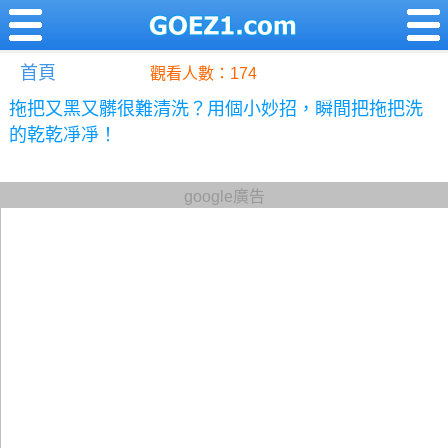
首頁
觀看人數：174
拖把又黑又髒很難清洗？用個小妙招，瞬間把拖把洗
的乾乾凈凈！
google廣告