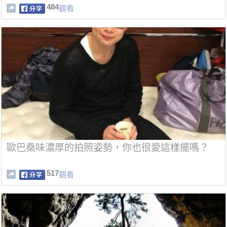
484
觀看
歐巴桑味濃厚的拍照姿勢，你也很愛這樣擺嗎？
517
觀看