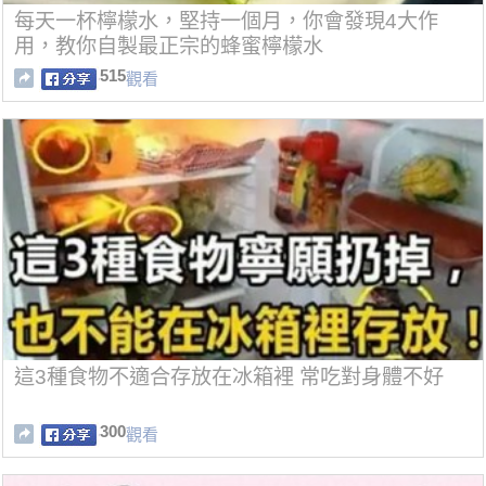
每天一杯檸檬水，堅持一個月，你會發現4大作
用，教你自製最正宗的蜂蜜檸檬水
515
觀看
這3種食物不適合存放在冰箱裡 常吃對身體不好
300
觀看