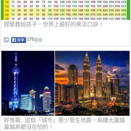
趕緊教給孩子，世界上最好的乘法口訣！
175
觀看
好羨慕...這些「城市」很少發生地震，高樓大廈越
蓋越高都沒在怕的！