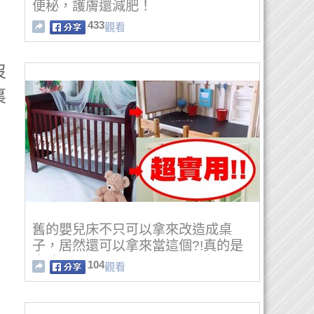
便秘，護膚還減肥！
433
觀看
、
沒
裏
舊的嬰兒床不只可以拿來改造成桌
子，居然還可以拿來當這個?!真的是
太聰明了!
104
觀看