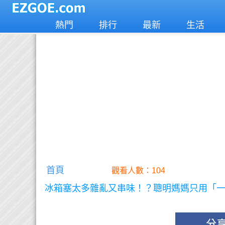
熱門
排行
最新
生活
首頁
觀看人數：104
冰箱塞太多雜亂又串味！？聰明媽媽只用「