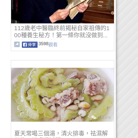
112歲老中醫臨終前揭秘自家祖傳的1
00種養生秘方！第一條你就沒做到...
收藏分享了...造福萬千眾生！
3598
觀看
夏天常喝三個湯，清火排毒，祛濕解