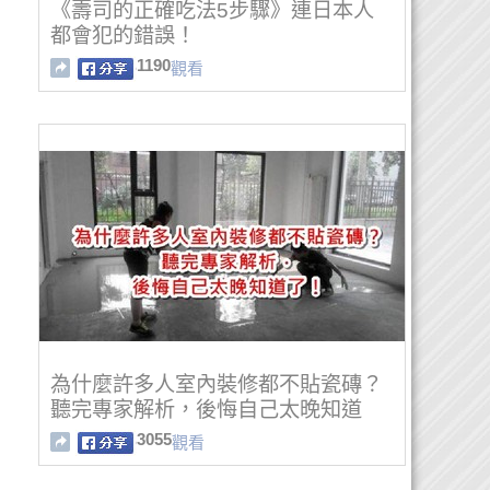
《壽司的正確吃法5步驟》連日本人
都會犯的錯誤！
1190
觀看
為什麼許多人室內裝修都不貼瓷磚？
聽完專家解析，後悔自己太晚知道
了！
3055
觀看