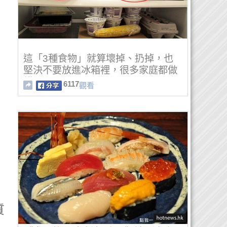
這「3種食物」就算壞掉、扔掉，也
堅決不要放進冰箱裡，很多家庭都做
錯了！
6117
觀看
質