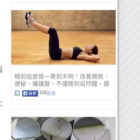
與
睡前這麼做一覺到天明！改善膀胱、
便秘、攝護腺，不僅睡到自然醒，還
能練身體啊....
122
觀看
止