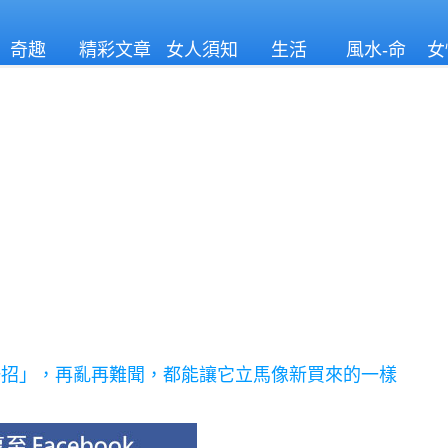
奇趣
精彩文章
女人須知
生活
風水-命
女
理
一招」，再亂再難聞，都能讓它立馬像新買來的一樣