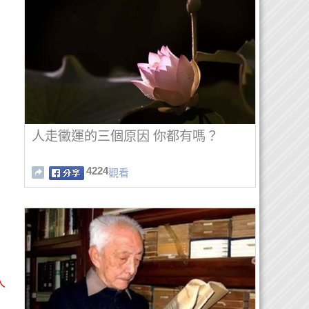
人走黴運的三個原因 你都有嗎？
4224
觀看
人