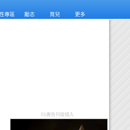
性專區
勵志
育兒
更多
01廣告刊版插入