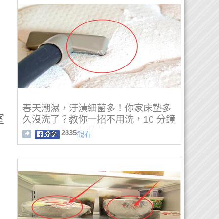
春天潮濕，汙漬細菌多！你家床墊多
室
久沒洗了？教你一招不用洗，10 分鐘
變乾凈！效果超棒的！
2835
觀看
，