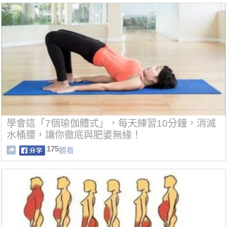
學會這「7個瑜伽體式」，每天練習10分鐘，消滅
水桶腰，讓你徹底與肥婆無緣！
175
觀看