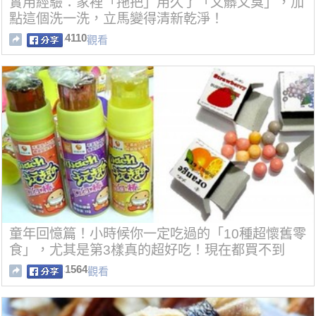
實用經驗：家裡「拖把」用久了「又髒又臭」，加
點這個洗一洗，立馬變得清新乾淨！
4110
觀看
童年回憶篇！小時候你一定吃過的「10種超懷舊零
食」，尤其是第3樣真的超好吃！現在都買不到
了！
1564
觀看