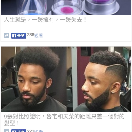
人生就是，一邊擁有，一邊失去！
238
觀看
9張對比照證明，魯宅和天菜的距離只差一個對的
髮型！
221