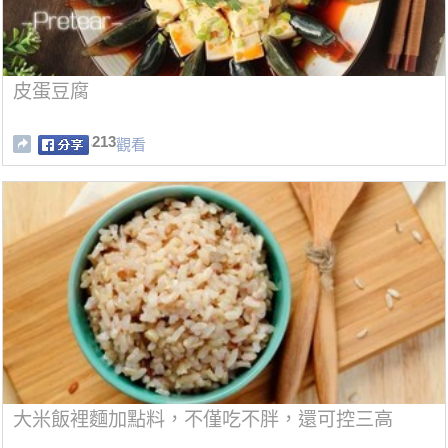
皮蛋豆腐
213
觀看
大米飯裡麵加點料，不僅吃不胖，還可控三高