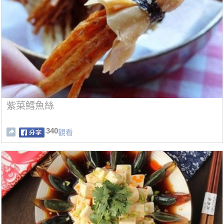
紫菜鱈魚絲
340
觀看