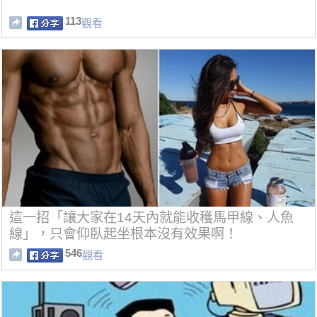
113
觀看
這一招「讓大家在14天內就能收穫馬甲線、人魚
線」，只會仰臥起坐根本沒有效果啊！
546
觀看