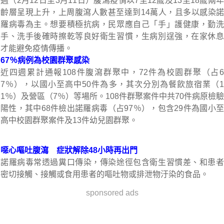
週（2月12日至3月11日）腹瀉疫情以7至12歲及13至18歲兩年
齡層呈現上升，上周腹瀉人數甚至達到14萬人，且多以感染諾
羅病毒為主。想要積極抗病，民眾應自己「手」護健康，勤洗
手、洗手後確時擦乾等良好衛生習慣，生病別逞強，在家休息
才能避免疫情傳播。
67％病例為校園群聚感染
近四週累計通報108件腹瀉群聚中，72件為校園群聚（占6
7％），以國小至高中50件為多，其次分別為餐飲旅宿業（1
1％）及營區（7％）等場所。108件群聚案件中共70件病原檢驗
陽性，其中68件檢出諾羅病毒（占97％），包含29件為國小至
高中校園群聚案件及13件幼兒園群聚。
噁心嘔吐腹瀉 症狀解除48小時再出門
諾羅病毒常透過糞口傳染，傳染途徑包含衛生習慣差、和患者
密切接觸、接觸或食用患者的嘔吐物或排泄物汙染的食品。
sponsored ads