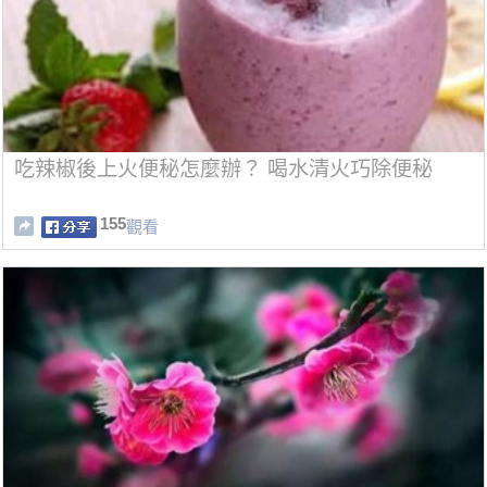
吃辣椒後上火便秘怎麼辦？ 喝水清火巧除便秘
155
觀看