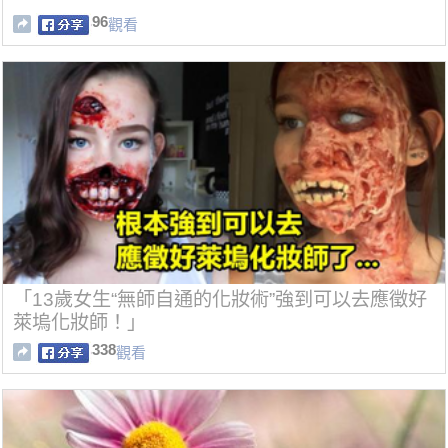
96
觀看
「13歲女生“無師自通的化妝術”強到可以去應徵好
萊塢化妝師！」
338
觀看