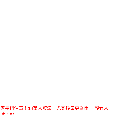
家長們注意！14萬人腹瀉，尤其孩童更嚴重！ 觀看人