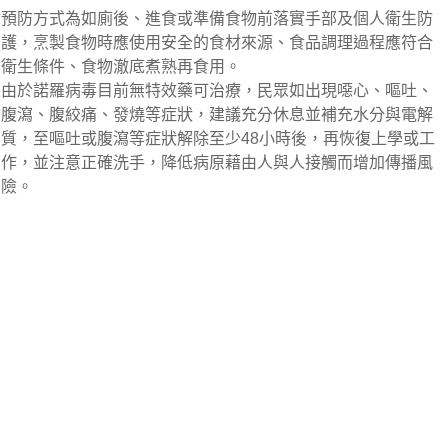
預防方式為如廁後、進食或準備食物前落實手部及個人衛生防
護，烹製食物時應使用安全的食材來源、食品調理過程應符合
衛生條件、食物澈底煮熟再食用。
由於諾羅病毒目前無特效藥可治療，民眾如出現噁心、嘔吐、
腹瀉、腹絞痛、發燒等症狀，建議充分休息並補充水分與電解
質，至嘔吐或腹瀉等症狀解除至少48小時後，再恢復上學或工
作，並注意正確洗手，降低病原藉由人與人接觸而增加傳播風
險。