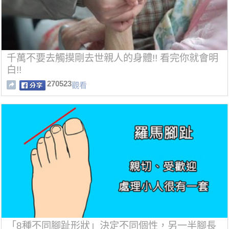
千萬不要去觸摸剛去世親人的身體!! 看完你就會明
白!!
270523
觀看
「8種不同腳趾形狀」決定不同個性，另一半腳長