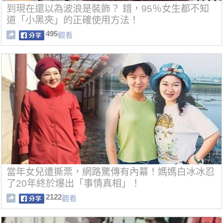
到現在還以為波浪是裝飾？ 錯，95％女生都不知
道「小黑夾」的正確使用方法！
495
觀看
當年女兒遭撕票，網路驚傳有內幕！媽媽白冰冰忍
了20年終於爆出「事情真相」！
2122
觀看