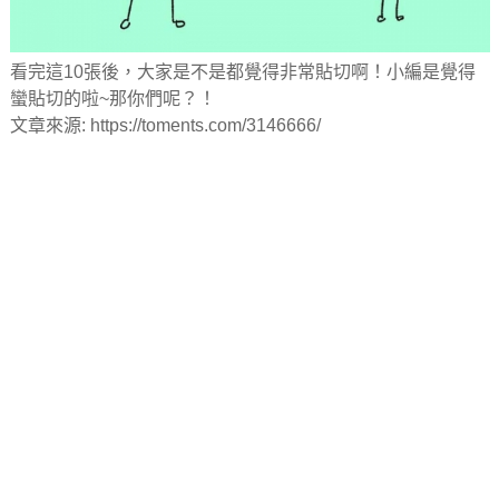
看完這10張後，大家是不是都覺得非常貼切啊！小編是覺得
蠻貼切的啦~那你們呢？！
文章來源: https://toments.com/3146666/