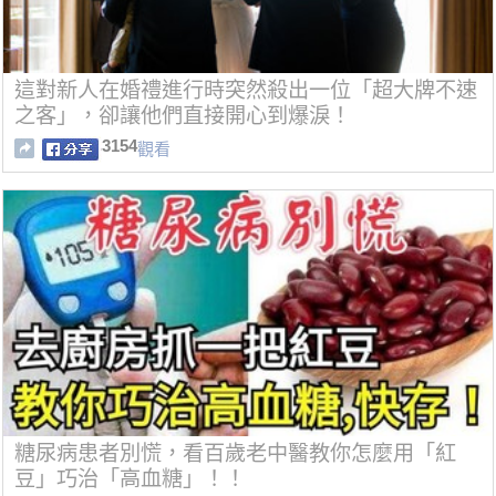
這對新人在婚禮進行時突然殺出一位「超大牌不速
之客」，卻讓他們直接開心到爆淚！
3154
觀看
糖尿病患者別慌，看百歲老中醫教你怎麼用「紅
豆」巧治「高血糖」！！