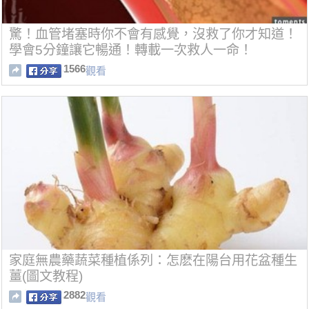
驚！血管堵塞時你不會有感覺，沒救了你才知道！
學會5分鐘讓它暢通！轉載一次救人一命！
1566
觀看
家庭無農藥蔬菜種植係列：怎麽在陽台用花盆種生
薑(圖文教程)
2882
觀看