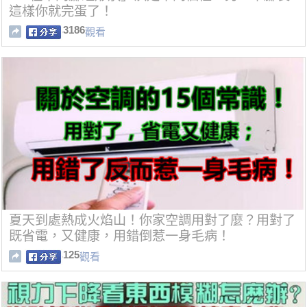
這樣你就完蛋了！
3186
觀看
夏天到處熱成火焰山！你家空調用對了麼？用對了
既省電，又健康，用錯倒惹一身毛病！
125
觀看