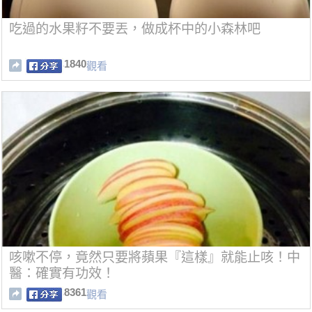
吃過的水果籽不要丟，做成杯中的小森林吧
1840
觀看
咳嗽不停，竟然只要將蘋果『這樣』就能止咳！中
醫：確實有功效！
8361
觀看