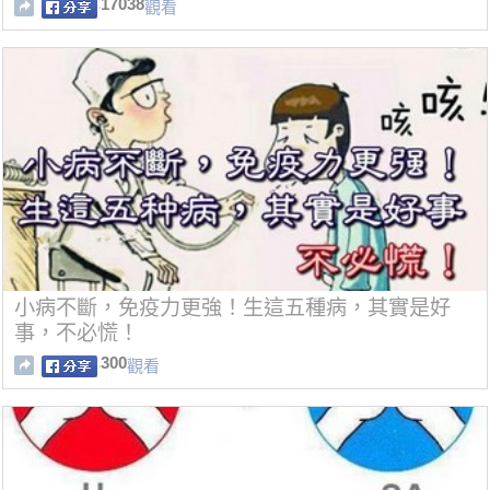
17038
觀看
小病不斷，免疫力更強！生這五種病，其實是好
事，不必慌！
300
觀看