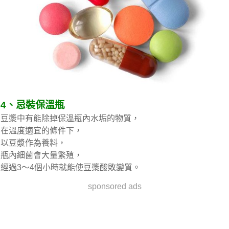
4、忌裝保溫瓶
豆漿中有能除掉保溫瓶內水垢的物質，
在溫度適宜的條件下，
以豆漿作為養料，
瓶內細菌會大量繁殖，
經過3～4個小時就能使豆漿酸敗變質。
sponsored ads