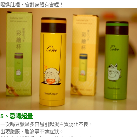
喝進肚裡，會對身體有害喔！
5、忌喝超量
一次喝豆漿過多容易引起蛋白質消化不良，
出現腹脹、腹瀉等不適症狀。