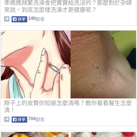
準媽媽頻繁洗澡會把寶寶給洗沒的？那麼對於孕婦
來說，到底怎麼樣洗澡才更健康呢？
149
觀看
脖子上的皮贅你知道怎麼清嗎？教你看看醫生怎麼
清！
704
觀看