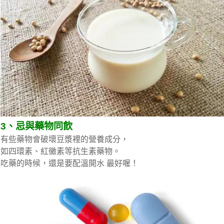
3、忌與藥物同飲
有些藥物會破壞豆漿裡的營養成分，
如四環素、紅黴素等抗生素藥物。
吃藥的時候，還是要配溫開水 最好喔！