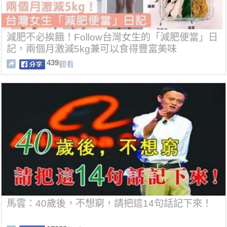
減肥不必挨餓！Follow台灣女生的「減肥便當」日
記，兩個月激減5kg兼可以食得豐富美味
439
觀看
馬雲：40歲後，不想窮，請把這14句話記下來！