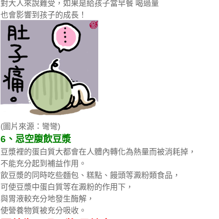
對大人來說難受，如果是給孩子當早餐 喝過量
也會影響到孩子的成長！
(圖片來源：彎彎)
6、忌空腹飲豆漿
豆漿裡的蛋白質大都會在人體內轉化為熱量而被消耗掉，
不能充分起到補益作用。
飲豆漿的同時吃些麵包、糕點、饅頭等澱粉類食品，
可使豆漿中蛋白質等在澱粉的作用下，
與胃液較充分地發生酶解，
使營養物質被充分吸收。