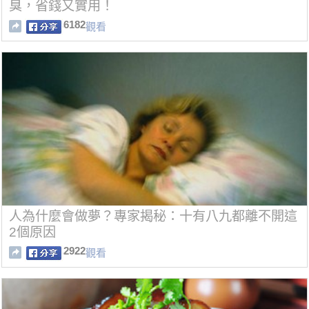
臭，省錢又實用！
6182
觀看
人為什麼會做夢？專家揭秘：十有八九都離不開這
2個原因
2922
觀看