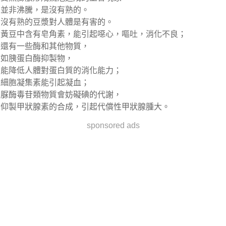
並非沸騰，是沒有熟的。
沒有熟的豆漿對人體是有害的。
黃豆中含有皂角素，能引起噁心，嘔吐，消化不良；
還有一些酶和其他物質，
如胰蛋白酶抑製物，
能降低人體對蛋白質的消化能力；
細胞凝集素能引起凝血；
脲酶毒苷類物質會妨礙碘的代謝，
仰製甲狀腺素的合成，引起代償性甲狀腺腫大。
sponsored ads