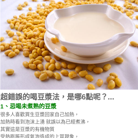
超錯誤的喝豆漿法，是哪6點呢？...
1、忌喝未煮熟的豆漿
很多人喜歡買生豆漿回家自己加熱，
加熱時看到泡沫上湧 就誤以為已經煮沸，
其實這是豆漿的有機物質
受熱膨脹形成氣泡造成的上冒現象，