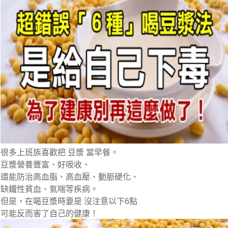
很多上班族喜歡把 豆漿 當早餐。
豆漿營養豐富、好吸收、
還能防治高血脂、高血壓、動脈硬化、
缺鐵性貧血、氣喘等疾病。
但是，在喝豆漿時要是 沒注意以下6點
可能反而害了自己的健康！