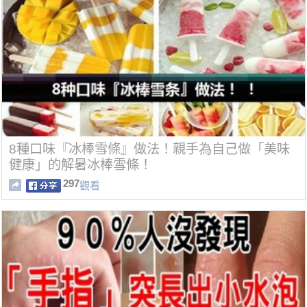
8種口味『冰棒雪條』做法！親手為自己做「美味
健康」的解暑冰棒雪條！
297
觀看