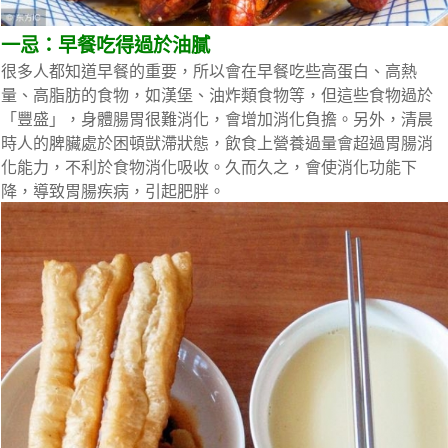
一忌：早餐吃得過於油膩
很多人都知道早餐的重要，所以會在早餐吃些高蛋白、高熱
量、高脂肪的食物，如漢堡、油炸類食物等，但這些食物過於
「豐盛」，身體腸胃很難消化，會增加消化負擔。另外，清晨
時人的脾臟處於困頓獃滯狀態，飲食上營養過量會超過胃腸消
化能力，不利於食物消化吸收。久而久之，會使消化功能下
降，導致胃腸疾病，引起肥胖。