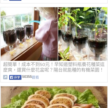
超簡單！成本不到50元！早知道塑料瓶養花種菜這
麼爽，還買什麼花盆呢？陽台就能種的有機菜園！
50355
觀看