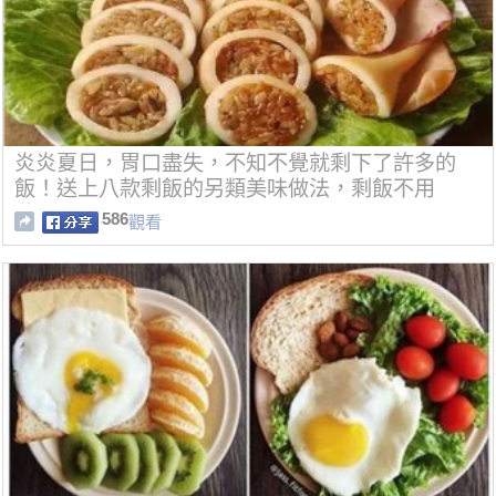
炎炎夏日，胃口盡失，不知不覺就剩下了許多的
飯！送上八款剩飯的另類美味做法，剩飯不用
愁！！！
586
觀看