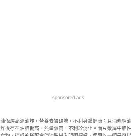
sponsored ads
油條經高溫油炸，營養素被破壞，不利身體健康；且油條經油
炸後存在油脂偏高、熱量偏高，不利於消化。而豆漿屬中脂性
食物，這樣的搭配會使油脂攝入明顯超標，偶爾吃一頓是可以