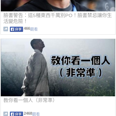
臉書警告：這5種東西千萬別PO！臉書禁忌讓你生
活變危險！
466
觀看
教你看一個人（非常準）
2468
觀看