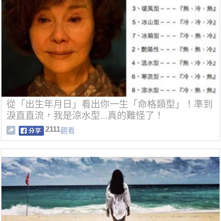
從「出生年月日」看出你一生「命格類型」！準到
淚直直流，我是涼水型...真的難怪了！
2111
觀看