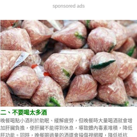
sponsored ads
二、不要喝太多酒
晚餐喝點小酒利於助眠、緩解疲勞，但晚餐時大量喝酒就會增
加肝臟負擔，使肝臟不能得到休息，導致體內毒素堆積，降低
肝功能。同時，晚餐喝過量的酒還會損傷視網膜，降低抵抗