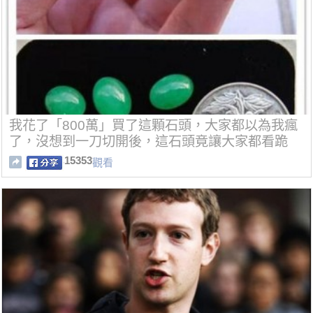
我花了「800萬」買了這顆石頭，大家都以為我瘋
了，沒想到一刀切開後，這石頭竟讓大家都看跪
了...
15353
觀看