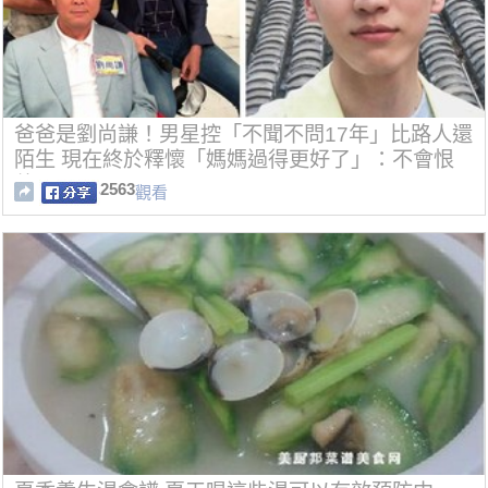
爸爸是劉尚謙！男星控「不聞不問17年」比路人還
陌生 現在終於釋懷「媽媽過得更好了」：不會恨
他
2563
觀看