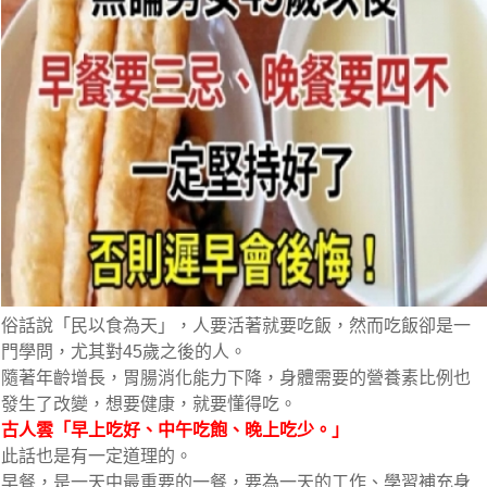
俗話說「民以食為天」，人要活著就要吃飯，然而吃飯卻是一
門學問，尤其對45歲之後的人。
隨著年齡增長，胃腸消化能力下降，身體需要的營養素比例也
發生了改變，想要健康，就要懂得吃。
古人雲「早上吃好、中午吃飽、晚上吃少。」
此話也是有一定道理的。
早餐，是一天中最重要的一餐，要為一天的工作、學習補充身