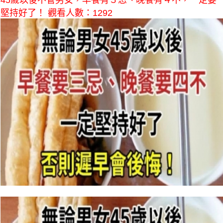
45歲以後不管男女，早餐有３忌、晚餐有４不，一定要
堅持好了！ 觀看人數：1292