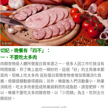
切記，晚餐有「四不」：
一、不要吃太多肉
肉類食物是人體所需蛋白質來源之一，很多人因工作忙碌沒有
時間做飯，到了晚上能吃一頓好的，這個「好」的主角基本都
是肉。但晚上吃太多肉 這些蛋白質類食物會增加胃腸消化負
擔，使腸道蠕動變得遲鈍；另外，晚飯後人們活動量小，熱量
消耗低，吃太多肉會造成熱量過剩而形成脂肪，誘發肥胖。所
以，晚餐不要吃太多肉類食物，以「少而精」為主，吃到五分
飽就好。
sponsored ads