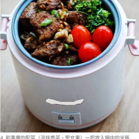
4. 和準備的配菜（涼拌香菜，聖女果）一起放入鍋中的米飯