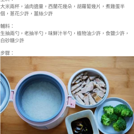
大米兩杯，滷肉適量，西蘭花幾朵，胡蘿蔔幾片，煮雞蛋半
個，蔥花少許，薑絲少許
輔料：
生抽兩勺，老抽半勺，味鮮汁半勺，植物油少許，食鹽少許，
白砂糖少許
步驟：