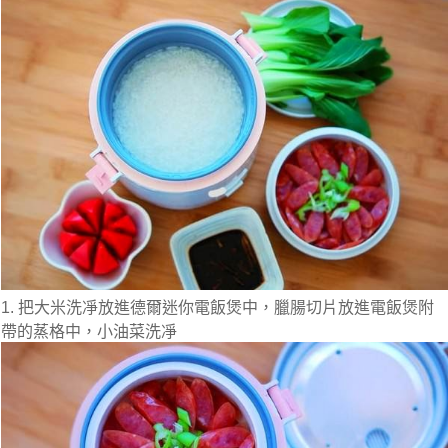
1. 把大米洗凈放進德爾迷你電飯煲中，臘腸切片放進電飯煲附
帶的蒸格中，小油菜洗凈