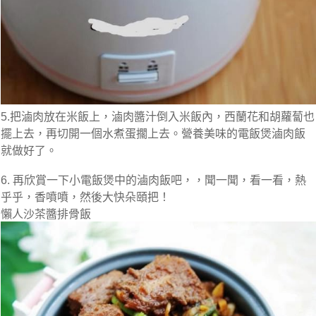
5.把滷肉放在米飯上，滷肉醬汁倒入米飯內，西蘭花和胡蘿蔔也
擺上去，再切開一個水煮蛋擱上去。營養美味的電飯煲滷肉飯
就做好了。
6. 再欣賞一下小電飯煲中的滷肉飯吧，，聞一聞，看一看，熱
乎乎，香噴噴，然後大快朵頤把！
懶人沙茶醬排骨飯