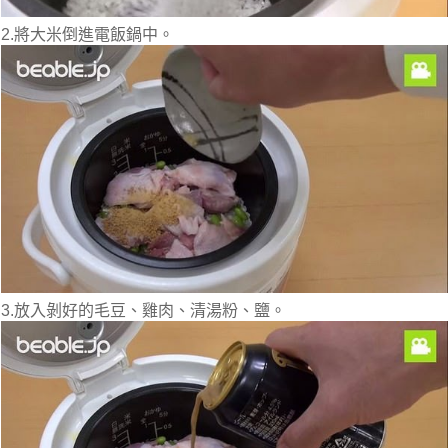
2.將大米倒進電飯鍋中。
3.放入剝好的毛豆、雞肉、清湯粉、鹽。