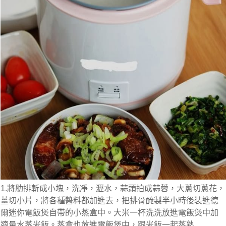
1.將肋排斬成小塊，洗凈，瀝水，蒜頭拍成蒜蓉，大蔥切蔥花，
薑切小片，將各種醬料都加進去，把排骨醃製半小時後裝進德
爾迷你電飯煲自帶的小蒸盒中。大米一杯洗洗放進電飯煲中加
適量水蒸米飯。蒸盒也放進電飯煲中，跟米飯一起蒸熟