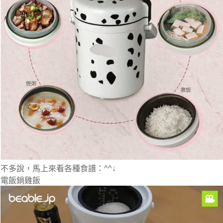
不多說，馬上來看各種食譜：^^↓
電飯鍋雞飯