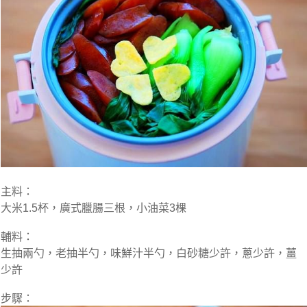
主料：
大米1.5杯，廣式臘腸三根，小油菜3棵
輔料：
生抽兩勺，老抽半勺，味鮮汁半勺，白砂糖少許，蔥少許，薑
少許
步驟：