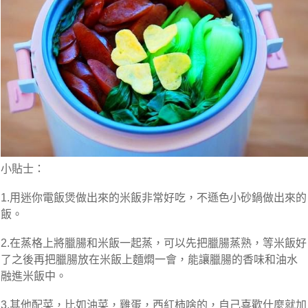
小貼士：
1.用迷你電飯煲做出來的米飯非常好吃，不遜色小砂鍋做出來的
飯。
2.在蒸格上將臘腸和米飯一起蒸，可以先把臘腸蒸熟，等米飯好
了之後再把臘腸放在米飯上麵燜一會，能讓臘腸的香味和油水
融進米飯中。
3.其他配菜，比如油菜，雞蛋，西紅柿啥的，自己喜歡什麼就加