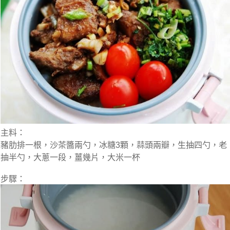
主料：
豬肋排一根，沙茶醬兩勺，冰糖3顆，蒜頭兩瓣，生抽四勺，老
抽半勺，大蔥一段，薑幾片，大米一杯
步驟：