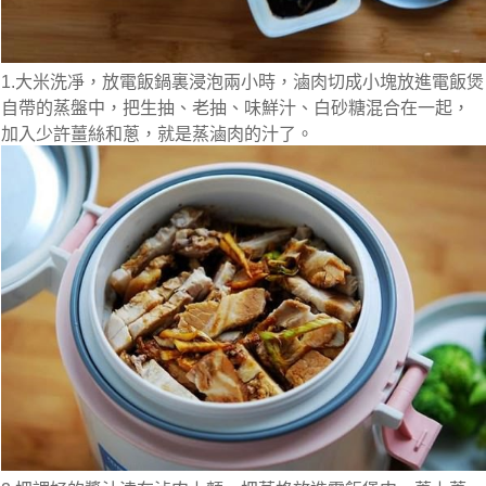
1.大米洗凈，放電飯鍋裏浸泡兩小時，滷肉切成小塊放進電飯煲
自帶的蒸盤中，把生抽、老抽、味鮮汁、白砂糖混合在一起，
加入少許薑絲和蔥，就是蒸滷肉的汁了。