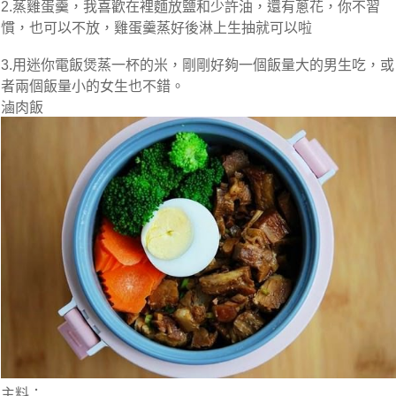
2.蒸雞蛋羹，我喜歡在裡麵放鹽和少許油，還有蔥花，你不習
慣，也可以不放，雞蛋羹蒸好後淋上生抽就可以啦
3.用迷你電飯煲蒸一杯的米，剛剛好夠一個飯量大的男生吃，或
者兩個飯量小的女生也不錯。
滷肉飯
主料：