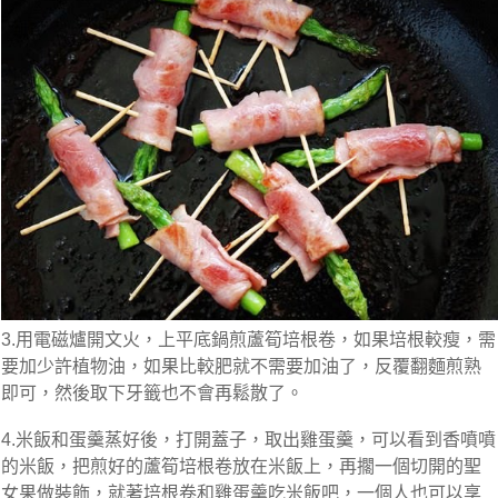
3.用電磁爐開文火，上平底鍋煎蘆筍培根卷，如果培根較瘦，需
要加少許植物油，如果比較肥就不需要加油了，反覆翻麵煎熟
即可，然後取下牙籤也不會再鬆散了。
4.米飯和蛋羹蒸好後，打開蓋子，取出雞蛋羹，可以看到香噴噴
的米飯，把煎好的蘆筍培根卷放在米飯上，再擱一個切開的聖
女果做裝飾，就著培根卷和雞蛋羹吃米飯吧，一個人也可以享