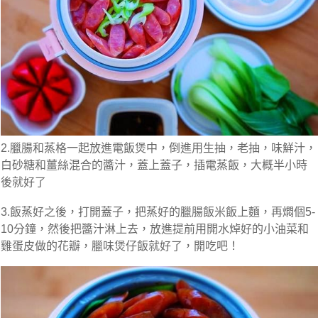
2.臘腸和蒸格一起放進電飯煲中，倒進用生抽，老抽，味鮮汁，
白砂糖和薑絲混合的醬汁，蓋上蓋子，插電蒸飯，大概半小時
後就好了
3.飯蒸好之後，打開蓋子，把蒸好的臘腸飯米飯上麵，再燜個5-
10分鐘，然後把醬汁淋上去，放進提前用開水焯好的小油菜和
雞蛋皮做的花瓣，臘味煲仔飯就好了，開吃吧！