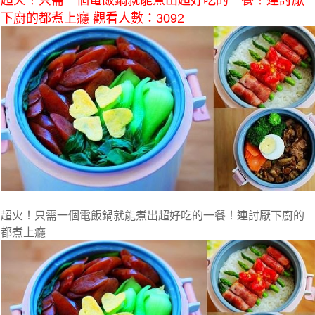
超火！只需一個電飯鍋就能煮出超好吃的一餐！連討厭
下廚的都煮上癮 觀看人數：3092
超火！只需一個電飯鍋就能煮出超好吃的一餐！連討厭下廚的
都煮上癮