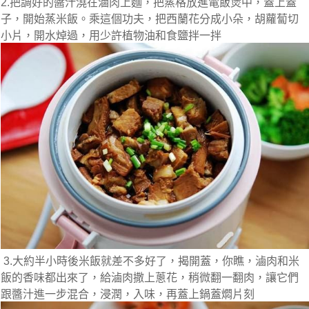
2.把調好的醬汁澆在滷肉上麵，把蒸格放進電飯煲中，蓋上蓋
子，開始蒸米飯。乘這個功夫，把西蘭花分成小朵，胡蘿蔔切
小片，開水焯過，用少許植物油和食鹽拌一拌
3.大約半小時後米飯就差不多好了，揭開蓋，你瞧，滷肉和米
飯的香味都出來了，給滷肉撒上蔥花，稍微翻一翻肉，讓它們
跟醬汁進一步混合，浸潤，入味，再蓋上鍋蓋燜片刻