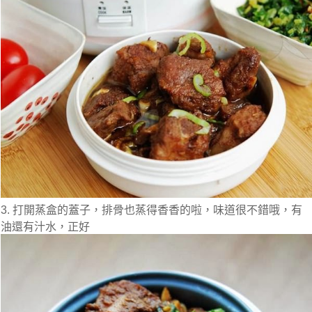
3. 打開蒸盒的蓋子，排骨也蒸得香香的啦，味道很不錯哦，有
油還有汁水，正好