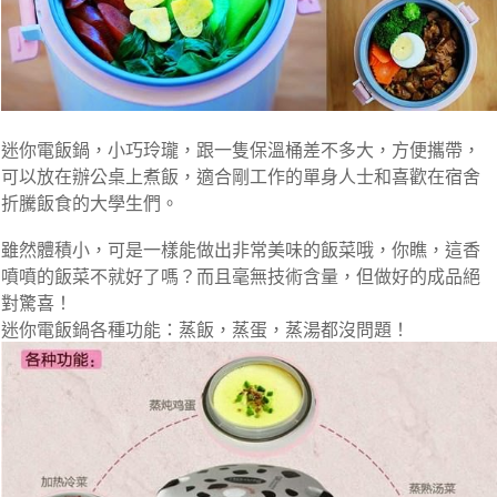
迷你電飯鍋，小巧玲瓏，跟一隻保溫桶差不多大，方便攜帶，
可以放在辦公桌上煮飯，適合剛工作的單身人士和喜歡在宿舍
折騰飯食的大學生們。
雖然體積小，可是一樣能做出非常美味的飯菜哦，你瞧，這香
噴噴的飯菜不就好了嗎？而且毫無技術含量，但做好的成品絕
對驚喜！
迷你電飯鍋各種功能：蒸飯，蒸蛋，蒸湯都沒問題！