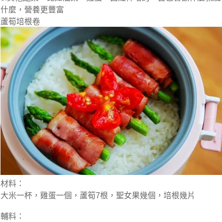
什麼，營養更豐富
蘆筍培根卷
材料：
大米一杯，雞蛋一個，蘆筍7根，聖女果幾個，培根幾片
輔料：