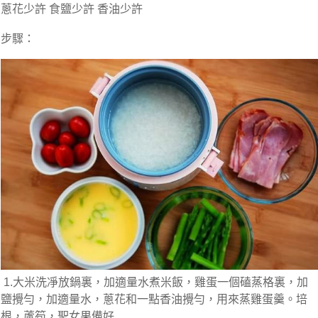
蔥花少許 食鹽少許 香油少許
步驟：
1.大米洗凈放鍋裏，加適量水煮米飯，雞蛋一個磕蒸格裏，加
鹽攪勻，加適量水，蔥花和一點香油攪勻，用來蒸雞蛋羹。培
根，蘆筍，聖女果備好