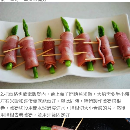
2.把蒸格也放電飯煲內，蓋上蓋子開始蒸米飯，大約需要半小時
左右米飯和雞蛋羹就能蒸好。與此同時，咱們製作蘆筍培根
卷，蘆筍切段用開水焯過浸涼水，培根切大小合適的片，然後
用培根去卷蘆筍，並用牙籤固定好