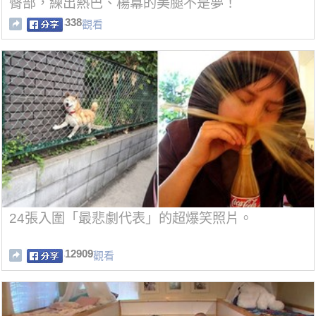
臀部，練出熱巴、楊冪的美腿不是夢！
338
觀看
24張入圍「最悲劇代表」的超爆笑照片。
12909
觀看