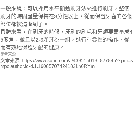
一般來說，可以採用水平顫動刷牙法來進行刷牙，整個
刷牙的時間盡量保持在3分鐘以上，從而保證牙齒的各個
部位都被清潔到了。
具體來看，在刷牙的時候，
牙刷的刷毛和牙麵要盡量成4
5度角，並且以2-3顆牙為一組
，進行重疊性的操作，從
而有效地保護牙齦的健康。
參考來源
文章來源: https://www.sohu.com/a/439555018_827845?spm=s
mpc.author.fd-d.1.16085707424182Ln0RYm