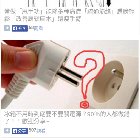
常做「甩手功」能降多種痛症「疏通筋絡」肩膀輕
鬆「改善肩頸麻木」還瘦手臂
58
觀看
冰箱不用時到底要不要關電源？90％的人都做錯
了！！歡迎分享~
507
觀看