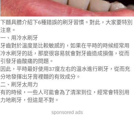
下麵具體介紹下6種錯誤的刷牙習慣。對此，大家要特別
注意。
一、用冷水刷牙
牙齒對於溫度是比較敏感的，如果在平時的時候經常用
冷水刷牙的話，那麼很容易就會對牙齒造成損傷，從而
引發
牙齒酸痛
的問題。
因此，平時
最好使用37度左右的溫水進行刷牙
，從而充
分地發揮出牙膏裡麵的有效成分。
二、刷牙太用力
有的時候，一些人可能會為了清潔到位，經常會特別用
力地刷牙，但這是不對。
sponsored ads