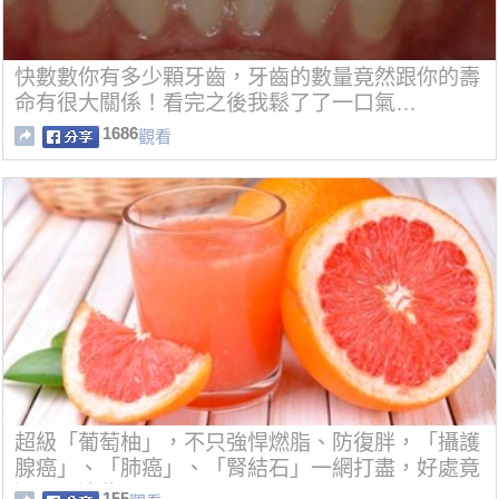
快數數你有多少顆牙齒，牙齒的數量竟然跟你的壽
命有很大關係！看完之後我鬆了了一口氣…
1686
觀看
超級「葡萄柚」，不只強悍燃脂、防復胖，「攝護
腺癌」、「肺癌」、「腎結石」一網打盡，好處竟
還不只這些！
155