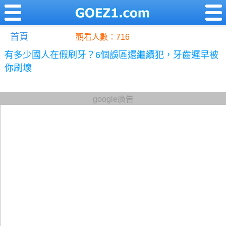
首頁
觀看人數：716
有多少國人在假刷牙？6個誤區還繼續犯，牙齒遲早被
你刷壞
google廣告