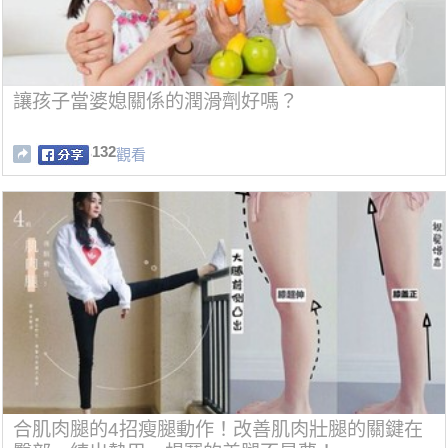
讓孩子當婆媳關係的潤滑劑好嗎？
132
觀看
合肌肉腿的4招瘦腿動作！改善肌肉壯腿的關鍵在