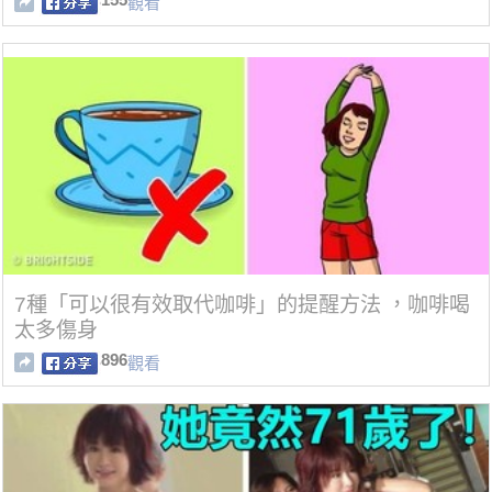
觀看
7種「可以很有效取代咖啡」的提醒方法 ，咖啡喝
太多傷身
896
觀看