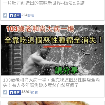
一片吐司創造出的美味新世界--做法&食譜
224
觀看
103歲老和尚大病一場，全靠吃這個惡性腫瘤全消
失！有人多年嘴角破皮竟然自然痊癒了！
18201
觀看