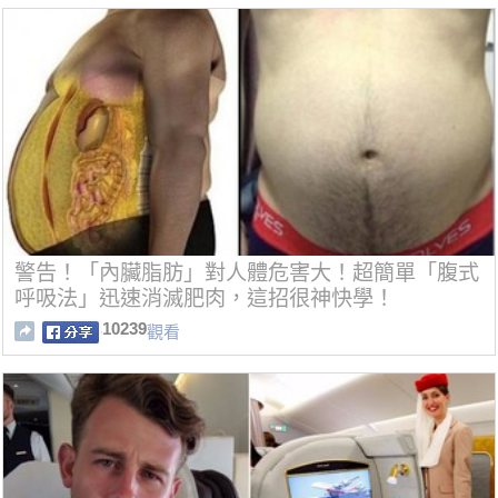
警告！「內臟脂肪」對人體危害大！超簡單「腹式
呼吸法」迅速消滅肥肉，這招很神快學！
10239
觀看