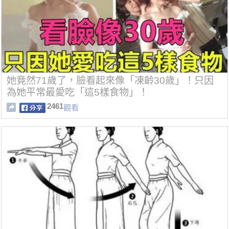
她竟然71歲了，臉看起來像「凍齡30歲」！只因
為她平常最愛吃「這5樣食物」！
2461
觀看