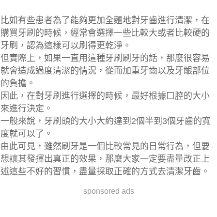
比如有些患者為了能夠更加全麵地對牙齒進行清潔，在
購買牙刷的時候，經常會選擇一些比較大或者比較硬的
牙刷，認為這樣可以刷得更乾淨。
但實際上，如果一直用這種牙刷刷牙的話，那麼很容易
就會造成
過度清潔
的情況，從而
加重牙齒以及牙齦部位
的負擔
。
因此，在對牙刷進行選擇的時候，最好根據口腔的大小
來進行決定。
一般來說，
牙刷頭的大小大約達到2個半到3個牙齒的寬
度就可以了
。
由此可見，雖然刷牙是一個比較常見的日常行為，但要
想讓其發揮出真正的效果，那麼大家一定要盡量改正上
述這些不好的習慣，盡量採取正確的方式去清潔牙齒。
sponsored ads