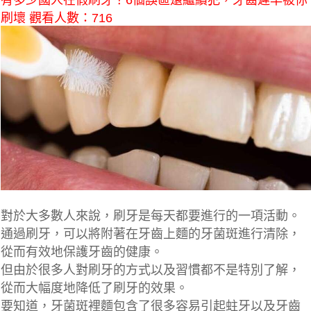
有多少國人在假刷牙？6個誤區還繼續犯，牙齒遲早被你
刷壞 觀看人數：716
對於大多數人來說，刷牙是每天都要進行的一項活動。
通過刷牙，可以將附著在牙齒上麵的牙菌斑進行清除，
從而有效地保護牙齒的健康。
但由於很多人對刷牙的方式以及習慣都不是特別了解，
從而大幅度地降低了刷牙的效果。
要知道，牙菌斑裡麵包含了很多容易引起蛀牙以及牙齒