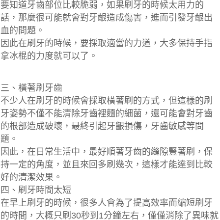
要知道牙齒部位比較脆弱，如果刷牙的時候太用力的
話，那麼很可能就會對
牙齦造成傷害
，進而引發牙齦出
血的問題。
因此在刷牙的時候，要採取
適當的力道
，大多保持手指
拿冰棍的力度就可以了。
三、橫著刷牙齒
不少人在刷牙的時候會採取橫著刷的方式，但這樣的刷
牙姿勢不僅不能清除牙齒裡麵的細菌，還可能會對牙齒
的根部造成破壞，最終引起
牙齦損傷，牙齒敏感
等問
題。
因此，在日常生活中，最好順著牙齒的縫隙豎著刷，保
持一定的角度，並且來回多刷幾次，這樣才能達到比較
好的清潔效果。
四、刷牙時間太短
在早上刷牙的時候，很多人會為了提高效率而縮短刷牙
的時間，大概只刷30秒到1分鐘左右，僅僅消除了異味就