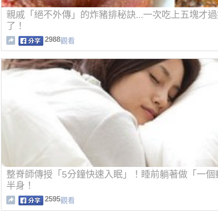
親戚「絕不外傳」的炸豬排秘訣...一次吃上五塊才
了！
2988
觀看
整脊師傳授「5分鐘快速入眠」！睡前躺著做「一個
半身！
2595
觀看