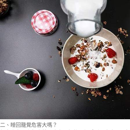
二、睡回籠覺危害大嗎？