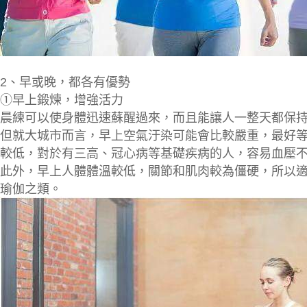
2、
早或晚，都各有優勢
①早上鍛煉，增強活力
晨練可以
使身體迅速蘇醒
過來，而且能讓人一整天都
保
但就大城市而言，早上空氣汙染可能會比較嚴重，最好
較低
，
對於有三高、冠心病等基礎疾病的人
，容易血壓
此外，早上人體體溫較低，關節和肌肉較為僵硬，所以
瑜伽之類。