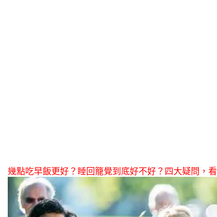
幾點吃早飯更好？睡回籠覺到底好不好？四大疑問，看完