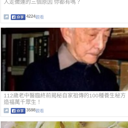
人走黴運的三個原因 你都有嗎？
4224
觀看
112歲老中醫臨終前揭秘自家祖傳的100種養生秘方！第
造福萬千眾生！
3598
觀看