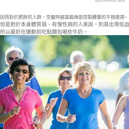
sponsored ads
因而對於
肥胖的人群
，空腹時適當鍛煉是控製體重的不錯選擇~
但是
對於本身體質弱、有慢性病的人來說
，則易
出現低
所以最好在運動前吃點麵包喝些牛奶。