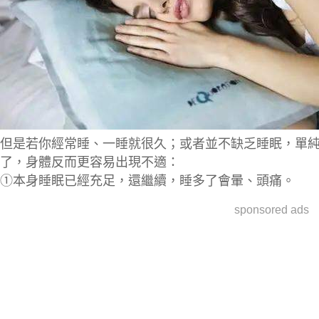
但是若你
經常睡、一睡就很久
；或者
並不缺乏睡眠，單
了，身體反而更容易出現不適：
①
本身睡眠已經充足，還繼續，
睡多了會暈、頭痛
。
sponsored ads