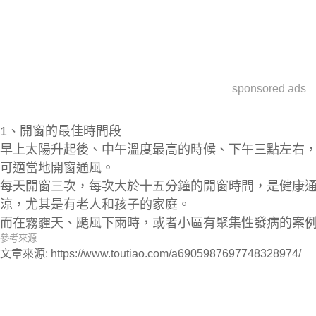
sponsored ads
1、
開窗的最佳時間段
早上太陽升起後、中午溫度最高的時候、下午三點左右
可適當地開窗通風。
每天
開窗三次
，
每次大於十五分鐘
的開窗時間，是健康
涼，尤其是有老人和孩子的家庭。
而在霧霾天、颳風下雨時，或者小區有聚集性發病的案
參考來源
文章來源: https://www.toutiao.com/a6905987697748328974/