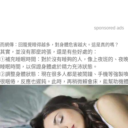
sponsored ads
而網傳：回籠覺睡得越多，對身體危害越大。這是真的嗎？
其實，並沒有那麼誇張，還是有些好處的：
①補充睡眠時間
：對於沒有睡夠的人，像上夜班的、夜
睡眠時間，以
保證身體處於精力充沛狀態
。
②調整身體狀態
：現在很多人都是被鬧鐘、手機等強製
很睏倦，反應也遲鈍。此時，再稍微賴會床，能
幫助機