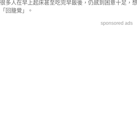
很多人在早上起床甚至吃完早飯後，仍感到困意十足，
「回籠覺」。
sponsored ads