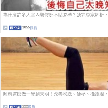
為什麼許多人室內裝修都不貼瓷磚？聽完專家解析
3055
觀看
睡前這麼做一覺到天明！改善膀胱、便秘、攝護腺，不
122
觀看