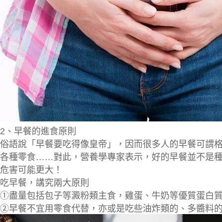
2、
早餐的進食原則
俗語說「早餐要吃得像皇帝」，因而很多人的早餐可謂
各種零食……對此，營養學專家表示，好的早餐並不是
危害可能更大！
吃早餐，講究兩大原則
①盡量包括包子等
澱粉類主食
，雞蛋、牛奶等
優質蛋白
②早餐
不宜用零食代替
，亦或是吃些
油炸類的、多醬料