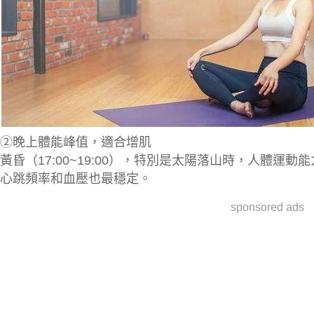
②晚上體能峰值，適合增肌
黃昏（17:00~19:00），特別是太陽落山時，人體
運動能
心跳頻率和血壓也最穩定。
sponsored ads