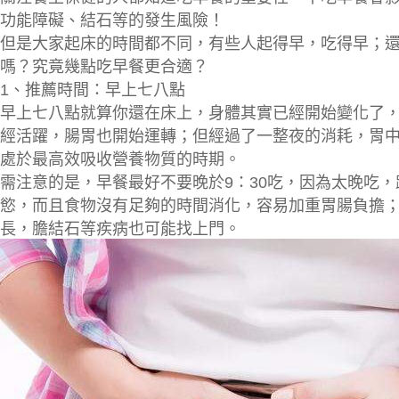
功能障礙、結石等的發生風險
！
但是大家起床的時間都不同，有些人起得早，吃得早；
嗎？究竟幾點吃早餐更合適？
1、
推薦時間：早上七八點
早上七八點就算你還在床上，身體其實已經開始變化了
經活躍，腸胃也開始運轉
；但經過了一整夜的消耗，
胃
處於
最高效吸收營養物質的時期
。
需注意的是，早餐最好
不要晚於9：30
吃，因為太晚吃，
慾
，而且食物沒有足夠的時間消化，容易
加重胃腸負擔
長，
膽結石等疾病
也可能找上門。