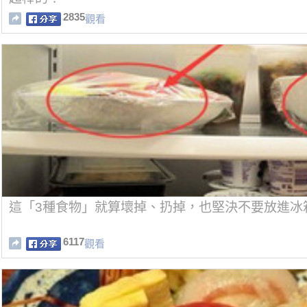
2835
觀看
這「3種食物」就算壞掉、扔掉，也堅決不要放進冰
6117
觀看