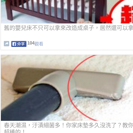
舊的嬰兒床不只可以拿來改造成桌子，居然還可以拿來
104
觀看
春天潮濕，汙漬細菌多！你家床墊多久沒洗了？教你
超棒的！