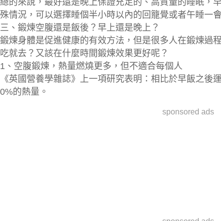
總的來說，最好還是
晚上保證充足的、高質量的睡眠
，
殊情況，可以選擇睡個
半小時以內
的回籠覺或者午睡一
三、鍛煉空腹還是飯後？早上還是晚上？
鍛煉身體是促進健康的有效方法，但是很多人在鍛煉過
吃就去？又該在什麼時間鍛煉效果更好呢？
1、
空腹鍛煉，熱量燃燒更多，但不適合每個人
《英國營養學雜誌》上一項研究表明：相比於早飯之後
0%的熱量
。
sponsored ads