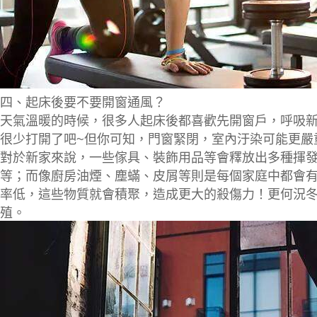
四、起床後要不要開窗通風？
天氣溫暖的時候，很多人起床後都喜歡先開窗戶，呼吸
很少打開了吧~但你可知，門窗緊閉，室內汙染可能更嚴
對於新家來說，一些傢具、裝飾用品等會釋放出多種揮
等；而像
廚房油煙、塵蟎、皮屑
等則是每個家庭中都會
率低，這些物質就會
積聚
，
造成更大的殺傷力
！更何況
殖。