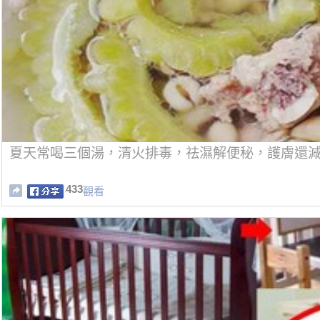
夏天常喝三個湯，清火排毒，祛濕解便秘，護膚還
433
觀看