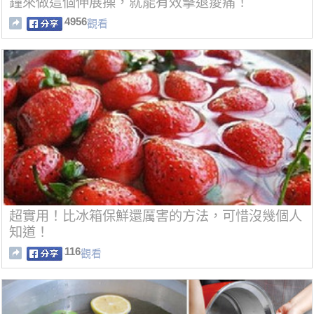
鐘來做這個伸展操，就能有效擊退痠痛！
4956
觀看
超實用！比冰箱保鮮還厲害的方法，可惜沒幾個人
知道！
116
觀看