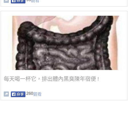
觀看
每天喝一杯它，排出體內黑臭陳年宿便 !
260
觀看