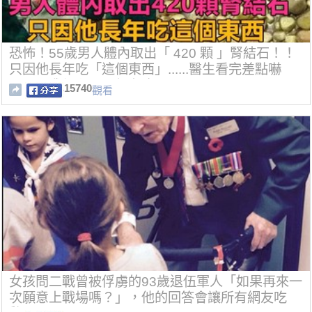
恐怖！55歲男人體內取出「 420 顆 」腎結石！！
只因他長年吃「這個東西」......醫生看完差點嚇
暈！！我們卻天天都在吃！！
15740
觀看
女孩問二戰曾被俘虜的93歲退伍軍人「如果再來一
次願意上戰場嗎？」，他的回答會讓所有網友吃