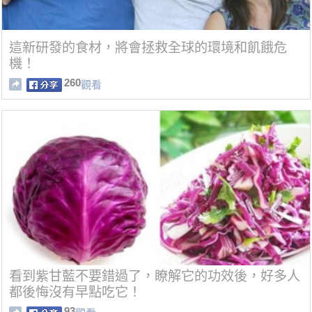
這新研發的食材，將會拯救全球的環境和飢餓危
機！
260
觀看
看到紫甘藍不要錯過了，瞭解它的功效後，好多人
都後悔沒有早點吃它！
93