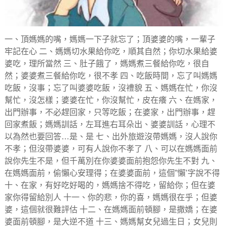
一、頂媽媽的嘴，媽媽一下子就忘了；頂婆婆的嘴，一輩子
牢記在心 二、媽媽切水果給你吃，順其自然；你切水果給婆
婆吃，理所當然 三、肚子餓了，媽媽煮三餐給你吃，很自
然；婆婆煮三餐給你吃，很不孝 四、吃飯時間，忘了叫媽媽
吃飯，沒事；忘了叫婆婆吃飯，沒禮貌 五、媽媽在忙，你沒
幫忙，沒怎樣；婆婆在忙，你沒幫忙，皮在癢 六、在媽家，
出門辦事，不必趕回家，只等吃飯；在婆家，出門辦事，趕
回家煮飯；媽媽訓話，左耳進右耳朵出、婆婆訓話，心理不
以為然也要回答…是、是 七、出外旅遊沒帶媽媽，沒人說你
不孝；但沒帶婆婆，可有人說你不孝了 八、可以在媽媽面前
說你先生不是，但千萬別在你婆婆面前抱怨你先生不對
九、
在媽媽面前，偷懶心安理得；在婆婆面前，這個”懶’字說不得
十、在家，有好吃好喝的，媽媽捨不得吃，留給你；但在婆
家你得留給別人 十一、你的悲，你的喜，媽媽很在乎；但婆
婆，這個就很難評估 十二、在媽媽面前頓腳，是撒嬌；在婆
婆面前頓腳，是大逆不道 十三、媽媽幫女兒過生日；女兒則