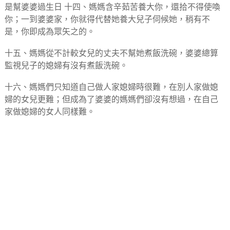
是幫婆婆過生日 十四、媽媽含辛茹苦養大你，還拾不得使喚
你；一到婆婆家，你就得代替她養大兒子伺候她，稍有不
是，你即成為眾矢之的。
十五、媽媽從不計較女兒的丈夫不幫她煮飯洗碗，婆婆總算
監視兒子的媳婦有沒有煮飯洗碗。
十六、媽媽們只知道自己做人家媳婦時很難，在別人家做媳
婦的女兒更難；但成為了婆婆的媽媽們卻沒有想過，在自己
家做媳婦的女人同樣難。