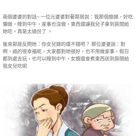
兩個婆婆的對話~ 一位元婆婆對著鄰居說：我那個媳婦，好吃
懶做，睡到中午，家事也沒做，東西還讓我兒子拿到房間給
她吃，真是太過份了 。
後來鄰居反問她：你女兒嫁的還不錯吧？ 那位婆婆說：對
啊，過的很幸福呢，大家都對她很好，也不用做家事，假日
都到處去玩，也可以睡到中午，女婿還會煮東西送到房間給
我女兒吃呢