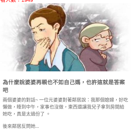
看人數：1949
為什麼說婆婆再親也不如自己媽，也許這就是答案
吧
兩個婆婆的對話~ 一位元婆婆對著鄰居說：我那個媳婦，好吃
懶做，睡到中午，家事也沒做，東西還讓我兒子拿到房間給
她吃，真是太過份了 。
後來鄰居反問她...