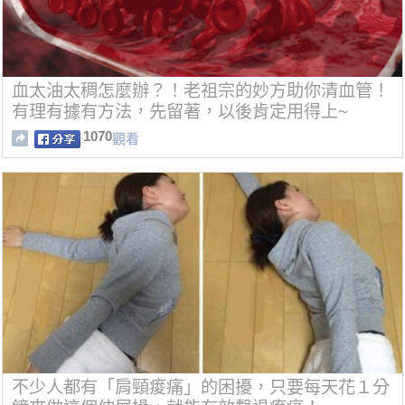
血太油太稠怎麼辦？！老祖宗的妙方助你清血管！
有理有據有方法，先留著，以後肯定用得上~
1070
觀看
不少人都有「肩頸痠痛」的困擾，只要每天花１分