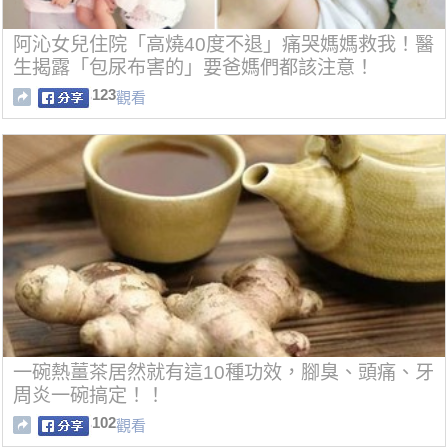
阿沁女兒住院「高燒40度不退」痛哭媽媽救我！醫
生揭露「包尿布害的」要爸媽們都該注意！
123
觀看
一碗熱薑茶居然就有這10種功效，腳臭、頭痛、牙
周炎一碗搞定！！
102
觀看