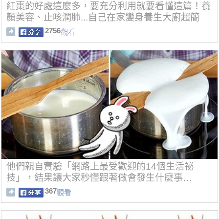
紅棗的好處這麼多，要充分利用就要看懂這篇！養
顏美容、止咳潤肺...自己在家變身養生大廚超簡
單！
2756
觀看
他們親自實驗「網路上最受歡迎的14個生活祕
技」，結果讓大家秒懂跟著做會發生什麼事…
367
觀看