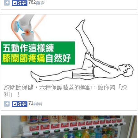
驚！
782
觀看
膝關節保健，六種保護膝蓋的運動，讓你夠「膝
利」！
71
觀看