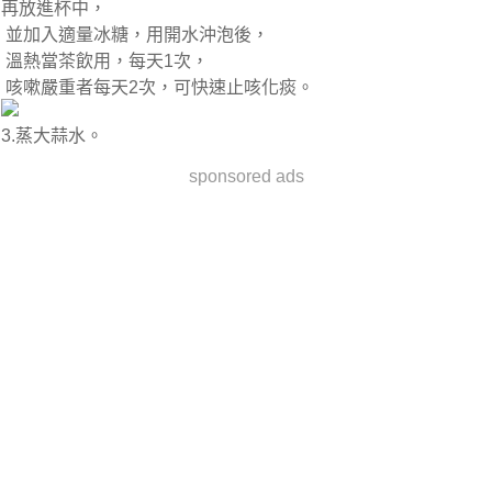
再放進杯中，
並加入適量冰糖，用開水沖泡後，
溫熱當茶飲用，每天1次，
咳嗽嚴重者每天2次，可快速止咳化痰。
3.蒸大蒜水。
sponsored ads