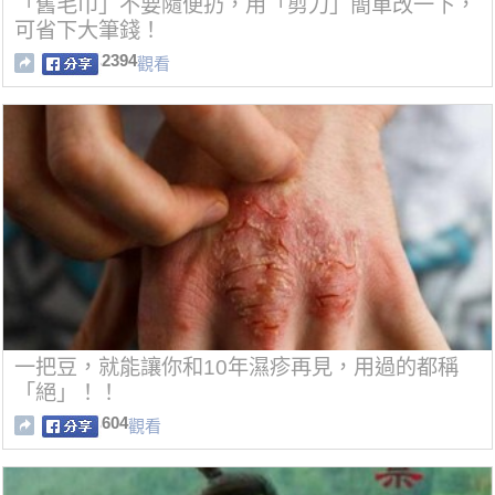
「舊毛巾」不要隨便扔，用「剪刀」簡單改一下，
可省下大筆錢！
2394
觀看
一把豆，就能讓你和10年濕疹再見，用過的都稱
「絕」！！
604
觀看