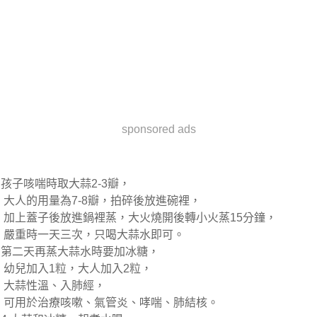
sponsored ads
孩子咳喘時取大蒜2-3瓣，
大人的用量為7-8瓣，拍碎後放進碗裡，
加上蓋子後放進鍋裡蒸，大火燒開後轉小火蒸15分鐘，
嚴重時一天三次，只喝大蒜水即可。
第二天再蒸大蒜水時要加冰糖，
幼兒加入1粒，大人加入2粒，
大蒜性溫、入肺經，
可用於治療咳嗽、氣管炎、哮喘、肺結核。