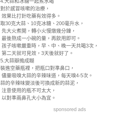
4.大蒜和冰糖一起煮水喝
對於感冒咳嗽的治療，
效果比打針吃藥有效得多。
取30克大蒜、10克冰糖、200毫升水，
先大火煮開，轉小火慢燉幾分鐘，
最後熬成一小碗的量，再飲用即可。
孩子咳嗽嚴重時，早、中、晚一天共喝3次，
第二天就可見效，3天後就好了。
5.大蒜瓣搗成糊
裝進空藥瓶裡，把瓶口對準鼻口，
儘量吸嗅大蒜的辛辣味道，每天嗅4-5次。
蒜的辛辣味變淡後可換成新的蒜泥，
注意使用的瓶不可太大，
以對準兩鼻孔大小為宜。
sponsored ads