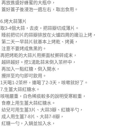
再放進盛好蜂蜜的大瓶中，
蓋好蓋子後浸泡一週左右，取出食用。
6.烤大蒜薄片
取3-4個大蒜，去皮，把蒜瓣切成薄片。
睡前把切片的蒜瓣排放在火爐四周的邊沿上烤，
第二天一早蒜片就基本上烤乾、烤黃，
注意不要烤成焦黑的。
再把烤乾的大蒜片用搟面杖搟碎成末，
越碎越好。挖1湯匙蒜末倒入茶杯中，
再加入一點紅糖，倒入開水，
攪拌至均勻即可飲用。
1天喝1-2茶杯，連喝了2-3天，咳嗽就好了。
7.生薑大蒜紅糖水。
咳喘嚴重，白色稀痰較多的說明受寒較重，
食療上用生薑大蒜紅糖水。
幼兒可用生薑3片、大蒜3瓣、紅糖半勺，
成人用生薑7-8片、大蒜7-8瓣，
紅糖一勺，入鍋並加入水，