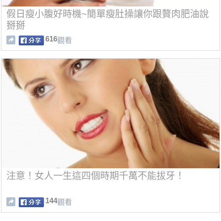
假日瘦小腹好時機~簡單瘦肚操讓你跟贅肉肥油說
掰掰
616
觀看
注意！女人一生這四個時期千萬不能拔牙！
144
觀看