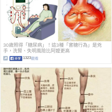
30歲照得「糖尿病」！這3種「害糖行為」是兇
手，洗腎、失明風險比阿嬤更高
1323
觀看