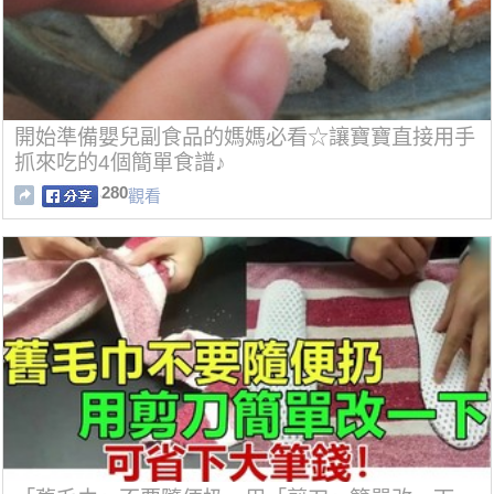
開始準備嬰兒副食品的媽媽必看☆讓寶寶直接用手
抓來吃的4個簡單食譜♪
280
觀看