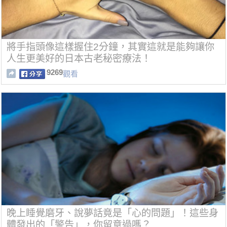
將手指頭像這樣握住2分鐘，其實這就是能夠讓你
人生更美好的日本古老秘密療法！
9269
觀看
晚上睡覺磨牙、說夢話竟是「心的問題」！這些身
體發出的「警告」，你留意過嗎？