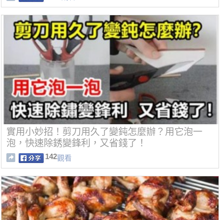
實用小妙招！剪刀用久了變鈍怎麼辦？用它泡一
泡，快速除銹變鋒利，又省錢了！
142
觀看