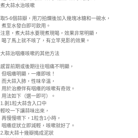
煮大蒜水治咳嗽
取5-6個蒜瓣，用刀拍爛後加入幾塊冰糖和一碗水，
煮至水發白即可飲用。
注意，煮大蒜水要現煮現喝，效果非常明顯，
喝了馬上就不咳了，有立竿見影的效果。
大蒜治咽癢咳嗽的其他方法
感冒前期或後期往往咽痛不明顯，
但咽癢明顯，一癢即咳！
而大蒜入肺，性味辛溫，
用於治療伴有咽癢的咳嗽有奇效。
用法如下（選一即可）。
1.剝1粒大蒜含入口中
輕咬一下讓蒜味出來，
再慢慢嚥下，1粒含1小時，
咽癢症狀立即減輕，咳嗽就好了。
2.取大蒜十幾瓣搗成泥狀