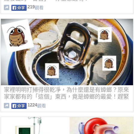
219
觀看
家裡明明打掃得很乾凈，為什麼還是有蟑螂？原來
家家都有的「這個」東西，竟是蟑螂的最愛！趕緊
處理掉
1224
觀看