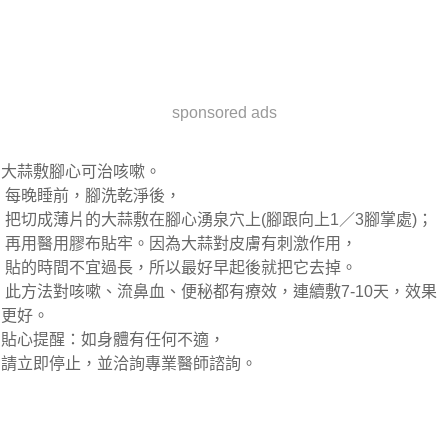
sponsored ads
大蒜敷腳心可治咳嗽。
每晚睡前，腳洗乾淨後，
把切成薄片的大蒜敷在腳心湧泉穴上(腳跟向上1／3腳掌處)；
再用醫用膠布貼牢。因為大蒜對皮膚有刺激作用，
貼的時間不宜過長，所以最好早起後就把它去掉。
此方法對咳嗽、流鼻血、便秘都有療效，連續敷7-10天，效果
更好。
貼心提醒：如身體有任何不適，
請立即停止，並洽詢專業醫師諮詢。