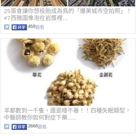
25張會讓你想投胎成為鳥的「爆美城市空拍照」！
#7西雅圖像泡在岩漿裡…
459
觀看
羊都數到一千隻，還是睡不著！！四種失眠類型，
中醫師教你如何對症下藥......
2668
觀看