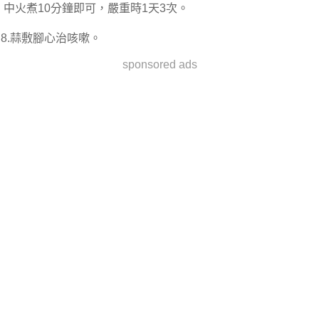
中火煮10分鐘即可，嚴重時1天3次。
8.蒜敷腳心治咳嗽。
sponsored ads