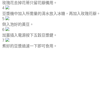
玫瑰花去掉花蒂只留花瓣備用。
4
豆漿機中加入所需量的清水放入冰糖，再加入玫瑰花瓣。
5
倒入泡好的黃豆。
6
加蓋插入電源按下五穀豆漿鍵。
7
煮好的豆漿過濾一下即可食用。