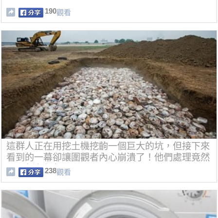
190
觀看
這群人正在用挖土機挖齣一個巨大的坑，但接下來
看到的一幕卻讓圍觀者內心崩潰了！他們處理竟然
是...太讓人痛心了！
238
觀看