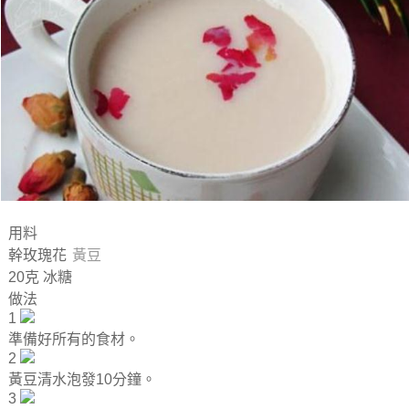
用料
幹玫瑰花
黃豆
20克 冰糖
做法
1
準備好所有的食材。
2
黃豆清水泡發10分鐘。
3