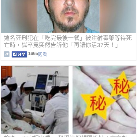
這名死刑犯在「吃完最後一餐」被注射毒藥等待死
亡時，獄卒竟突然告訴他「再讓你活37天！」
1665
觀看