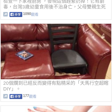
檢查一下家裡廚房 ，發現這個趕緊扔掉！它有劇
毒，台灣3歲幼童食用後不治身亡，父母雙親生死
不知！
1090
觀看
20個爛到已經反而變得有點精采的「天馬行空超瞎
DIY」。
177
觀看