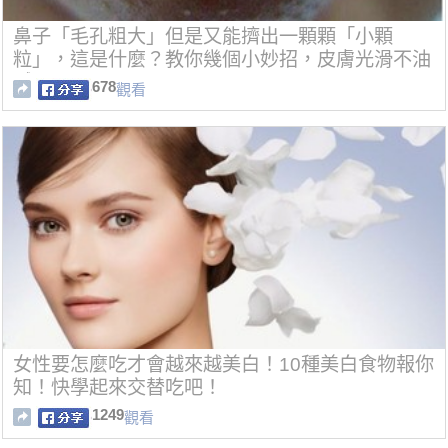
鼻子「毛孔粗大」但是又能擠出一顆顆「小顆
粒」，這是什麼？教你幾個小妙招，皮膚光滑不油
膩！
678
觀看
女性要怎麼吃才會越來越美白！10種美白食物報你
知！快學起來交替吃吧！
1249
觀看