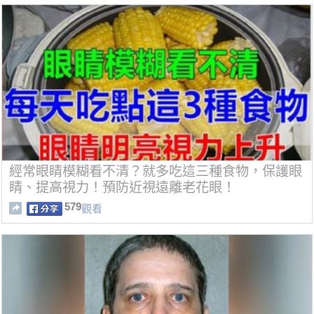
經常眼睛模糊看不清？就多吃這三種食物，保護眼
睛、提高視力！預防近視遠離老花眼！
579
觀看