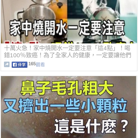
十萬火急！家中燒開水一定要注意「這4點」！喝
錯100％致癌！為了全家人的健康，一定要讓他們
知道！
165
觀看