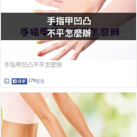
手指甲凹凸不平怎麼辦
178
觀看