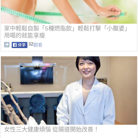
家中輕鬆自製「5種燃脂飲」輕鬆打擊「小腹婆」
用喝的就能享瘦
32
觀看
女性三大健康煩惱 從腸道開始改善！