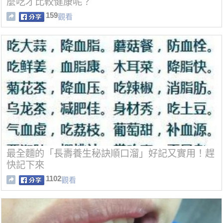
麼吃才比較健康呢？
159
觀看
最全麵的「長壽養生秘訣順口溜」好記又實用！趕
快記下來
1102
觀看