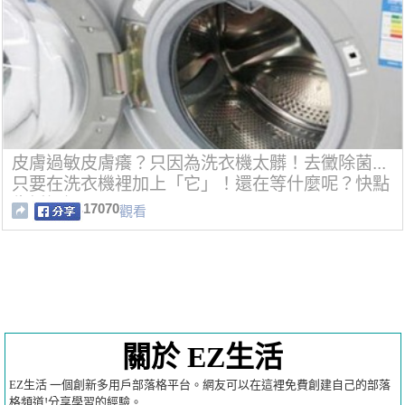
皮膚過敏皮膚癢？只因為洗衣機太髒！去黴除菌...
只要在洗衣機裡加上「它」！還在等什麼呢？快點
告訴媽媽！
17070
觀看
關於 EZ生活
EZ生活 一個創新多用戶部落格平台。網友可以在這裡免費創建自己的部落
格頻道!分享學習的經驗。