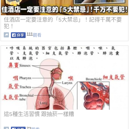
住酒店一定要注意的「5大禁忌」！記得千萬不要
犯！
111
觀看
這5種生活習慣 跟抽菸一樣糟
72