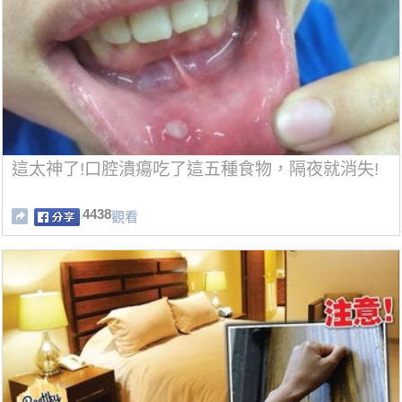
這太神了!口腔潰瘍吃了這五種食物，隔夜就消失!
4438
觀看