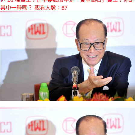
這 10 種員工！在李嘉誠眼中是「黃金鑽石」員工！你是
其中一種嗎？ 觀看人數：87