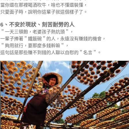
當你還在那裡喝酒吹牛，啥也不懂還裝懂，
只愛面子時，說明你這輩子就這個樣子了。
6、不安於現狀、刻苦耐勞的人
＂一天三頓飽，老婆孩子熱炕頭＂，
一輩子捧著＂鐵飯碗＂的人，永遠沒有賺錢的機會，
＂夠用就行，要那麼多錢幹嘛＂，
這句話是那些賺不到錢的人聊以自慰的＂名言＂。