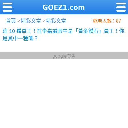
首頁
>
精彩文章
>
精彩文章
觀看人數：87
這 10 種員工！在李嘉誠眼中是「黃金鑽石」員工！你
是其中一種嗎？
google廣告