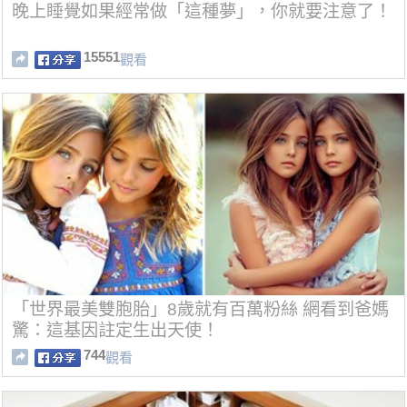
晚上睡覺如果經常做「這種夢」，你就要注意了！
15551
觀看
「世界最美雙胞胎」8歲就有百萬粉絲 網看到爸媽
驚：這基因註定生出天使！
744
觀看