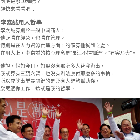
到底是哪10種呢？
趕快來看看吧...
李嘉誠用人哲學
李嘉誠有別於一般中國商人，
他既勝在經營，也勝在管理。
特別是在人力資源管理方面，的確有他獨到之處。
在用人上，李嘉誠的核心理念是“長江不擇細流”，“有容乃大”。
他說，假如今日，如果沒有那麼多人替我辦事，
我就算有三頭六臂，也沒有辦法應付那麼多的事情，
所以成就事業最關鍵的是要有人能夠幫助你，
樂意跟你工作，這就是我的哲學。