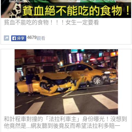
貧血不能吃的食物！！！女生一定要看
4679
觀看
和計程車對撞的「法拉利車主」身份曝光！沒想到
他竟然是...網友聽到後竟反而希望法拉利多賠一