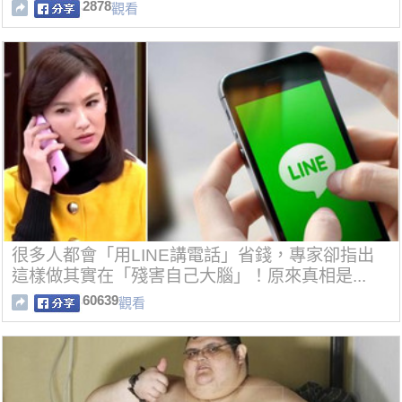
點？！
2878
觀看
很多人都會「用LINE講電話」省錢，專家卻指出
這樣做其實在「殘害自己大腦」！原來真相是...
60639
觀看