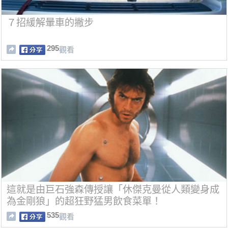
７招緩解暈車的撇步
295
觀看
這就是由巨石強森傳授讓「休傑克曼從人類變身成
為金剛狼」的超狂野猛男飲食菜單！
535
觀看