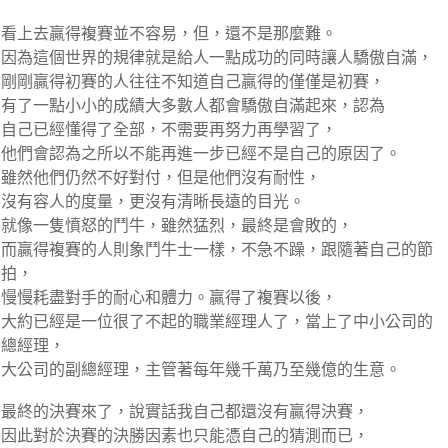
看上去贏得複賽並不容易，但，還不是那麼難。
因為這個世界的規律就是給人一點成功的同時讓人驕傲自滿，
剛剛贏得初賽的人往往不知道自己贏得的僅僅是初賽，
有了一點小小的成績大多數人都會驕傲自滿起來，認為
自己已經懂得了全部，不需要再努力再學習了，
他們會認為之所以不能再進一步已經不是自己的原因了。
雖然他們仍然不好對付，但是他們沒有耐性，
沒有容人的度量，更沒有清晰長遠的目光。
就像一隻憤怒的鬥牛，雖然猛烈，最終是會敗的，
而贏得複賽的人則象鬥牛士一樣，不急不躁，跟隨著自己的節
拍，
慢慢耗盡對手的耐心和體力。贏得了複賽以後，
大約已經是一位很了不起的職業經理人了，當上了中小公司的
總經理，
大公司的副總經理，主管著每年幾千萬乃至幾億的生意。
最終的決賽來了，說實話我自己都還沒有贏得決賽，
因此對於決賽的決勝因素也只能憑自己的猜測而已，