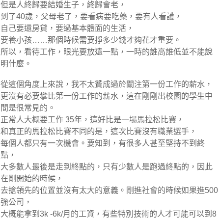
但是人終歸要結婚生子，終歸會老，
到了40歲，父母老了，要看病要吃藥，要有人看護，
自己要還房貸，要過基本體面的生活，
要養小孩……那個時候需要掙多少錢才夠花才重要。
所以，看待工作，眼光要放遠一點，一時的誰高誰低並不能說
明什麼。
從這個角度上來說，我不太贊成過於關注第一份工作的薪水，
更沒有必要攀比第一份工作的薪水，這在剛剛出校園的學生中
間是很常見的。
正常人大概要工作 35年，這好比是一場馬拉松比賽，
和真正的馬拉松比賽不同的是，這次比賽沒有職業選手，
每個人都只有一次機會。要知到，有很多人甚至堅持不到終
點，
大多數人最後是走到終點的，只有少數人是跑過終點的，因此
在剛開始的時候，
去搶領先的位置並沒有太大的意義。剛進社會的時候如果進500
強公司，
大概能拿到3k -6k/月的工資，有些特別技術的人才可能可以到8