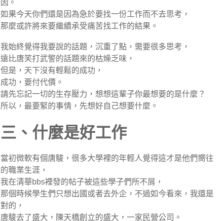
因。
如果今天你們還是因為急於要找一份工作而不去思考，
那麼或許將來要繼續承受痛苦找工作的結果。
我始終覺得我要說的話題，沉重了點，需要很多思考，
遠比唐笑打武警的話題來的枯燥乏味，
但是，天下沒有輕鬆的成功，
成功，要付代價。
請先忘記一切的生存壓力，想想這輩子你最想要的是什麼？
所以，最要緊的事情，先想好自己想要什麼。
三、什麼是好工作
當初微軟有個唐駿，很多大學裡的年輕人覺得這才是他們嚮往
的職業生涯，
我在清華bbs裡發的帖子被這些學子們所不屑，
那個時候學生們只想出國或者去外企，不過如今看來，我還是
對的，
唐駿去了盛大，陳天橋創立的盛大，一家民營公司。