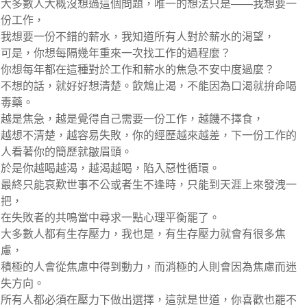
大多數人大概沒想過這個問題，唯一的想法只是——我想要一
份工作，
我想要一份不錯的薪水，我知道所有人對於薪水的渴望，
可是，你想每隔幾年重來一次找工作的過程麼？
你想每年都在這種對於工作和薪水的焦急不安中度過麼？
不想的話，就好好想清楚。飲鴆止渴，不能因為口渴就拚命喝
毒藥。
越是焦急，越是覺得自己需要一份工作，越饑不擇食，
越想不清楚，越容易失敗，你的經歷越來越差，下一份工作的
人看著你的簡歷就皺眉頭。
於是你越喝越渴，越渴越喝，陷入惡性循環。
最終只能哀歎世事不公或者生不逢時，只能到天涯上來發洩一
把，
在失敗者的共鳴當中尋求一點心理平衡罷了。
大多數人都有生存壓力，我也是，有生存壓力就會有很多焦
慮，
積極的人會從焦慮中得到動力，而消極的人則會因為焦慮而迷
失方向。
所有人都必須在壓力下做出選擇，這就是世道，你喜歡也罷不