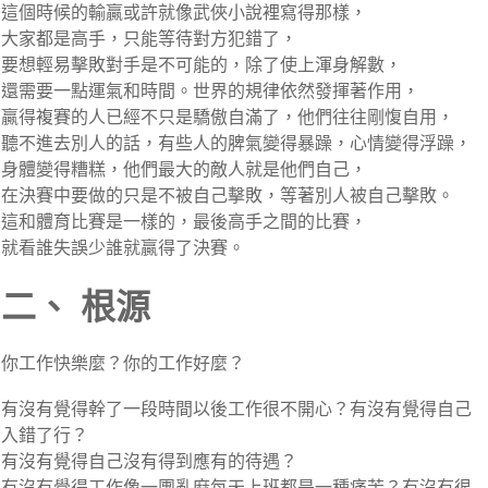
這個時候的輸贏或許就像武俠小說裡寫得那樣，
大家都是高手，只能等待對方犯錯了，
要想輕易擊敗對手是不可能的，除了使上渾身解數，
還需要一點運氣和時間。世界的規律依然發揮著作用，
贏得複賽的人已經不只是驕傲自滿了，他們往往剛愎自用，
聽不進去別人的話，有些人的脾氣變得暴躁，心情變得浮躁，
身體變得糟糕，他們最大的敵人就是他們自己，
在決賽中要做的只是不被自己擊敗，等著別人被自己擊敗。
這和體育比賽是一樣的，最後高手之間的比賽，
就看誰失誤少誰就贏得了決賽。
二、 根源
你工作快樂麼？你的工作好麼？
有沒有覺得幹了一段時間以後工作很不開心？有沒有覺得自己
入錯了行？
有沒有覺得自己沒有得到應有的待遇？
有沒有覺得工作像一團亂麻每天上班都是一種痛苦？有沒有很