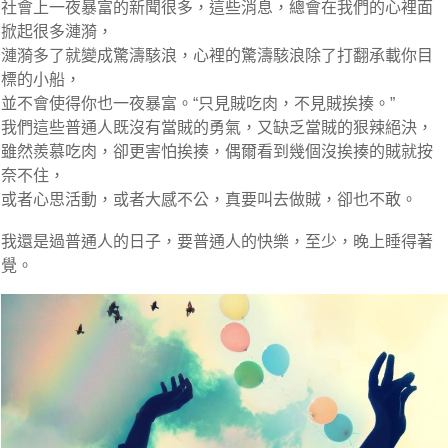
社會上一夜暴富的新聞很多，這些消息，總會在我們的心裡面
掀起很多漣漪，
漣漪多了就變成驚濤駭浪，心裡的驚濤駭浪除了打翻承載你目
標的小船，
並不會使得你也一夜暴富。“只見賊吃肉，不見賊挨揍。”
我們這些普通人既沒有當賊的勇氣，又缺乏當賊的狠辣絕決，
雖然羨慕吃肉，卻更害怕挨揍，偶爾看到幾個沒挨揍的賊就按
奈不住，
或者心思活動，或者大感不公，真要叫去做賊，卻也不敢。
我還是過普通人的日子，要普通人的快樂，至少，晚上睡得著
覺。