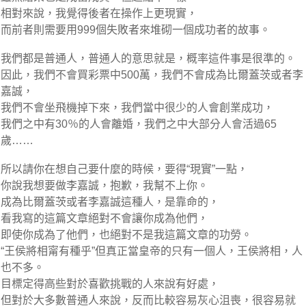
相對來說，我覺得後者在操作上更現實，
而前者則需要用999個失敗者來堆砌一個成功者的故事。
我們都是普通人，普通人的意思就是，概率這件事是很準的。
因此，我們不會買彩票中500萬，我們不會成為比爾蓋茨或者李
嘉誠，
我們不會坐飛機掉下來，我們當中很少的人會創業成功，
我們之中有30％的人會離婚，我們之中大部分人會活過65
歲……
所以請你在想自己要什麼的時候，要得“現實”一點，
你說我想要做李嘉誠，抱歉，我幫不上你。
成為比爾蓋茨或者李嘉誠這種人，是靠命的，
看我寫的這篇文章絕對不會讓你成為他們，
即使你成為了他們，也絕對不是我這篇文章的功勞。
“王侯將相甯有種乎”但真正當皇帝的只有一個人，王侯將相，人
也不多。
目標定得高些對於喜歡挑戰的人來說有好處，
但對於大多數普通人來說，反而比較容易灰心沮喪，很容易就