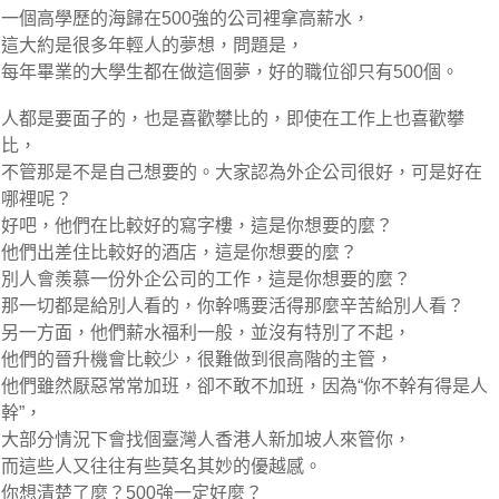
一個高學歷的海歸在500強的公司裡拿高薪水，
這大約是很多年輕人的夢想，問題是，
每年畢業的大學生都在做這個夢，好的職位卻只有500個。
人都是要面子的，也是喜歡攀比的，即使在工作上也喜歡攀
比，
不管那是不是自己想要的。大家認為外企公司很好，可是好在
哪裡呢？
好吧，他們在比較好的寫字樓，這是你想要的麼？
他們出差住比較好的酒店，這是你想要的麼？
別人會羨慕一份外企公司的工作，這是你想要的麼？
那一切都是給別人看的，你幹嗎要活得那麼辛苦給別人看？
另一方面，他們薪水福利一般，並沒有特別了不起，
他們的晉升機會比較少，很難做到很高階的主管，
他們雖然厭惡常常加班，卻不敢不加班，因為“你不幹有得是人
幹”，
大部分情況下會找個臺灣人香港人新加坡人來管你，
而這些人又往往有些莫名其妙的優越感。
你想清楚了麼？500強一定好麼？