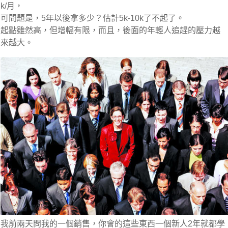
k/月，
可問題是，5年以後拿多少？估計5k-10k了不起了。
起點雖然高，但增幅有限，而且，後面的年輕人追趕的壓力越
來越大。
我前兩天問我的一個銷售，你會的這些東西一個新人2年就都學