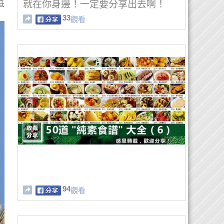
就在你身邊！一定要分享出去啊！
低
33
觀看
94
觀看