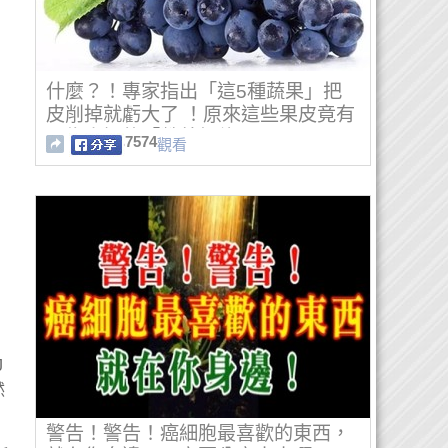
什麼？！專家指出「這5種蔬果」把
皮削掉就虧大了 ！原來這些果皮竟有
不為人知的「營養價值」！
7574
觀看
J
然
警告！警告！癌細胞最喜歡的東西，