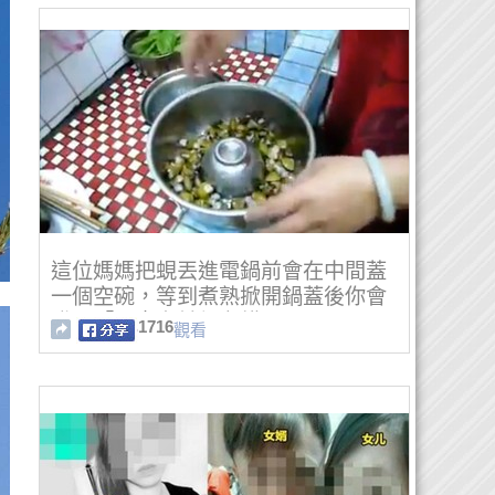
這位媽媽把蜆丟進電鍋前會在中間蓋
一個空碗，等到煮熟掀開鍋蓋後你會
發現「原來之前都煮錯了」！
1716
觀看