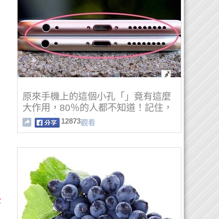
原來手機上的這個小孔「」竟有這麼
大作用，80％的人都不知道！記住，
千萬別去捅它！
12873
觀看
2