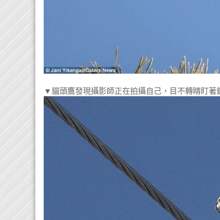
▼貓頭鷹發現攝影師正在拍攝自己，目不轉睛盯著