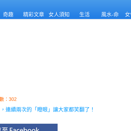
奇趣
精彩文章
女人須知
生活
風水-命
女
理
數：302
面，連續兩次的「瞪眼」讓大家都笑翻了！