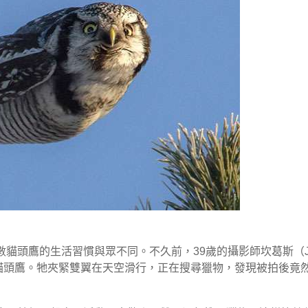
貓頭鷹的生活習慣與眾不同。不久前，39歲的攝影師坎葛斯（
活動的貓頭鷹。牠夾緊雙翼在天空滑行，正在搜尋獵物，發現被拍後竟