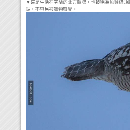
▼這是生活在芬蘭的北方鷹鴞，也被稱為魚類貓頭
調，不容易被獵物察覺。