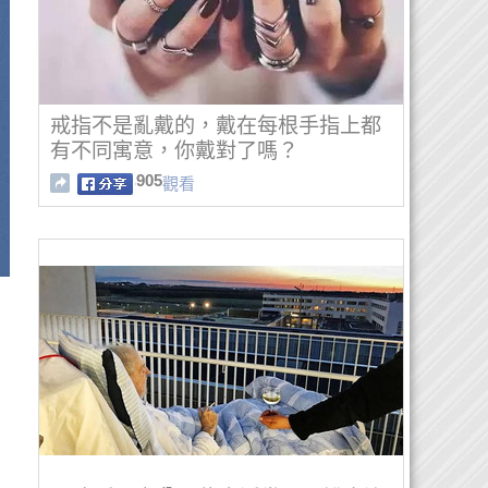
戒指不是亂戴的，戴在每根手指上都
有不同寓意，你戴對了嗎？
905
觀看