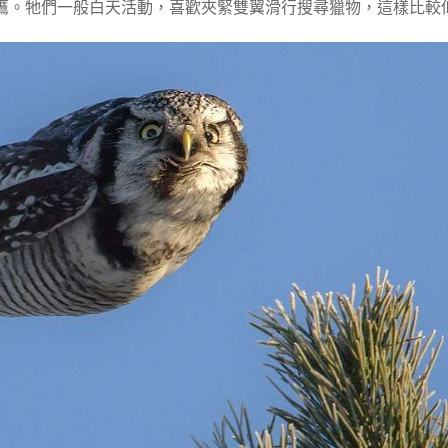
鷹。牠們一般白天活動，喜歡夾緊雙翼滑行搜尋獵物，這樣比較