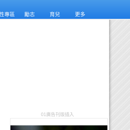
性專區
勵志
育兒
更多
01廣告刊版插入