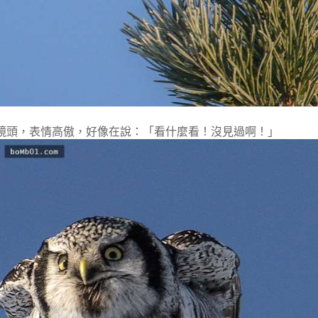
鏡頭，表情高傲，好像在說：「看什麼看！沒見過啊！」