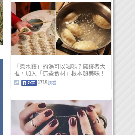
「煮水餃」的湯可以喝嗎？擁護者大
推，加入「這些食材」根本超美味！
1710
觀看