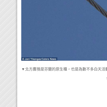
▼北方鷹鴞是芬蘭的原生種，也是為數不多白天活