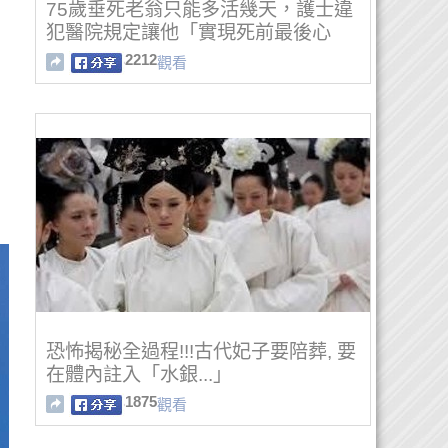
75歲垂死老翁只能多活幾天，護士違
犯醫院規定讓他「實現死前最後心
願」。
2212
觀看
恐怖揭秘全過程!!!古代妃子要陪葬, 要
在體內註入「水銀...」
1875
觀看