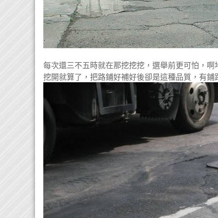
每次還三不五時就在那挖挖挖，選舉前更可怕，啊
挖開就算了，把路鋪好補好後卻是這種品質，有鋪