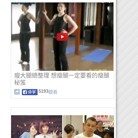
瘦大腿總整理 想瘦腿一定要看的瘦腿
秘笈
5193
觀看