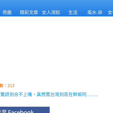
奇趣
精彩文章
女人須知
生活
風水-命
女
理
數：213
合不上嘴，真想罵台灣到底在幹嘛阿.........