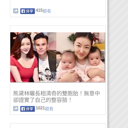
415
觀看
熊黛林曬長相清奇的雙胞胎！無意中
卻證實了自己的整容臉！
1021
觀看