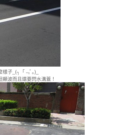
樣子_(┐「﹃ﾟ｡)_
但顛波而且還要閃水溝蓋！