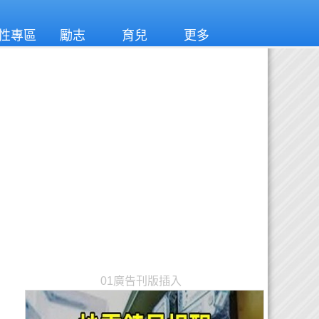
性專區
勵志
育兒
更多
01廣告刊版插入