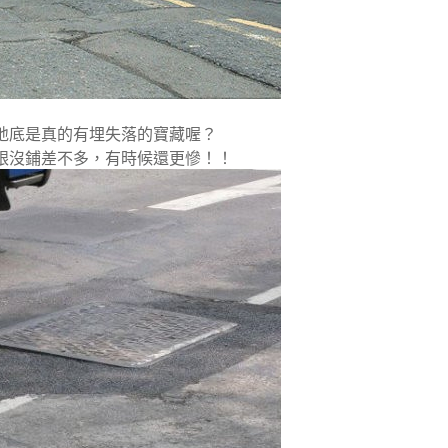
地底是真的有埋
失落的寶藏
喔？
跟沒鋪差不多，有時候還更慘！！