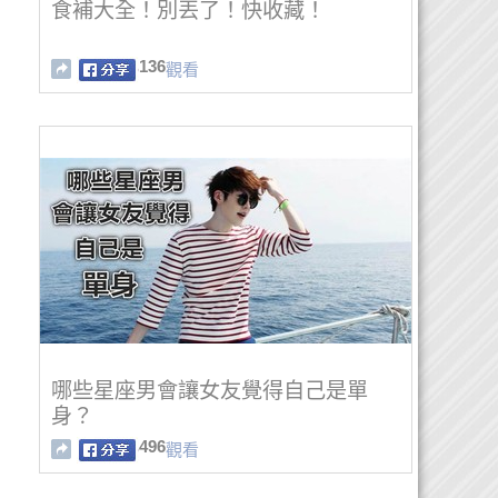
食補大全！別丟了！快收藏！
136
觀看
哪些星座男會讓女友覺得自己是單
身？
496
觀看