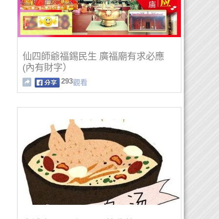
仙四師爺福錫民生 廣福廟有求必應
(內有財字）
293
觀看