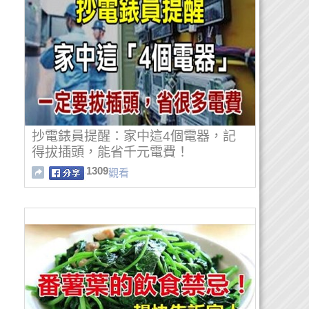
抄電錶員提醒：家中這4個電器，記
得拔插頭，能省千元電費！
1309
觀看