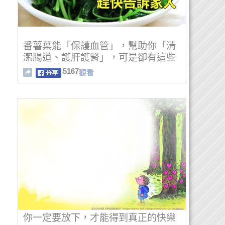
番薯葉能「保護血管」，幫助你「清
潔腸道、護肝護腎」，可是卻有這些
「飲食禁忌」！
5167
觀看
你一定要放下，才能得到真正的快樂