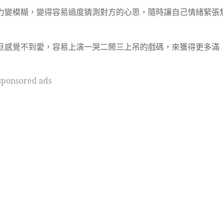
力變模糊，變得容易過度猜測對方的心思，隨時讓自己情緒緊張
旦感覺不到愛，容易上演一哭二鬧三上吊的戲碼，來獲得更多滿
sponsored ads