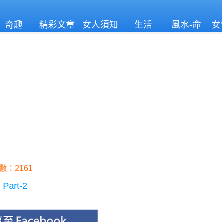
奇趣
精彩文章
女人須知
生活
風水-命
女
理
數：2161
rt-2