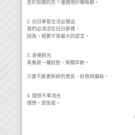
至於狡猾的灰？僅適用於曖昧期。
白日夢是生活必需品
2.
我們必須活在白日夢裡，
因為，現實才是最大的謊言。
青春餘光
3.
青春是一種狀態，無關年齡。
只要不斷更新妳的勇氣、好奇與偏執。
理想不準消光
4.
理想，是恆星。