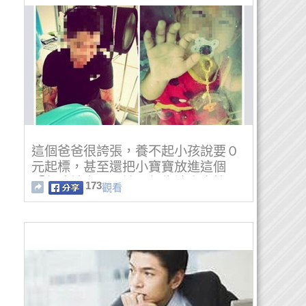
這個爸爸很誇張，養不起小孩說要０
元起標，甚至還把小寶寶放進這個
「危險地方」，誇張行為讓人直搖
173
觀看
頭！