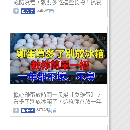
歲防衰老，就要多吃這些食物！抗衰
老，增強免疫力，延長壽命！
5585
觀看
擔心雞蛋放時間一長變【臭雞蛋】？
買多了別放冰箱了，這樣保存放一年
都不會壞 、不會臭
37148
觀看