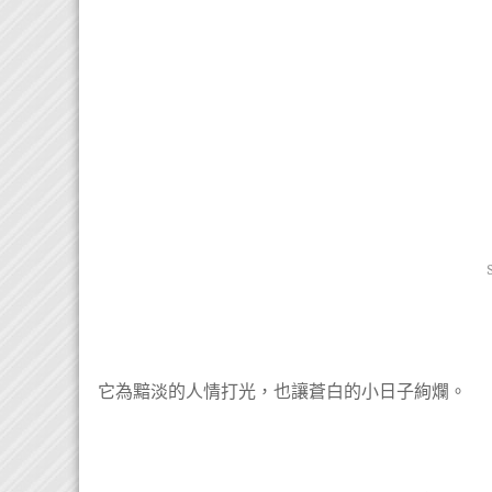
它為黯淡的人情打光，也讓蒼白的小日子絢爛。