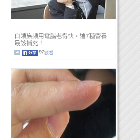
白領族頻用電腦老得快，這7種營養
最該補充！
97
觀看