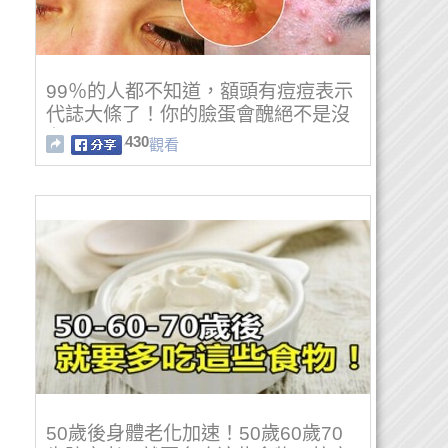
99％的人都不知道，額頭有痘痘表示
代誌大條了！你的臉蛋會醜絕不是沒
有原因...
430
觀看
50歲後身體老化加速！50歲60歲70