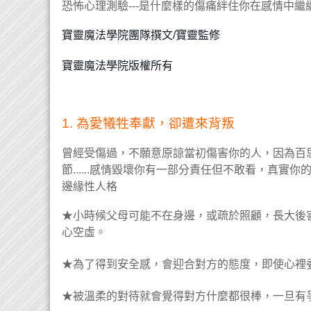
恐怖心理測驗
是什麼樣的傷痛絆住你在感情中繼
---
寶靈魔法學院團隊撰文
/
寶靈監修
寶靈魔法學院版權所有
為愛犧牲奉獻，卻遭來背叛
1.
曾經受傷過，不願意原諒當初傷害你的人，因為百
節
感情毀壞你有一部分責任但不敢看，真實你
......
邊緣性人格
★小時候父母可能不在身邊，或疏於照顧，長大後
心空虛。
★為了得到安全感，會迎合對方的態度，即使心裡
★被溫柔的對待就會覺得對方什麼都很棒，一旦有