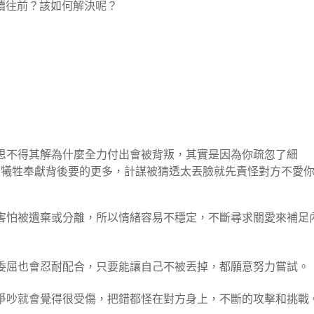
續往前？該如何解決呢？
思不得其解為什麼全力付出會被背叛，其實是因為你疏忽了細
的犧牲奉獻背後要的更多，計謀被猜透太丟臉就先責怪對方不愛
害怕被遺棄或分離，所以情緒容易不穩定，不斷尋求關愛來補足
委屈也會忍耐配合，只要能讓自己不被丟掉，都願意努力嘗試。
爭吵就會覺得很受傷，把錯都怪在對方身上，不斷的攻擊和挑戰