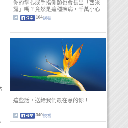
你的掌心或手指側麵也會長出「西米
露」嗎？竟然是這種疾病，千萬小心
啊！
104
觀看
你
內
這些話，送給我們最在意的你！
340
觀看
。