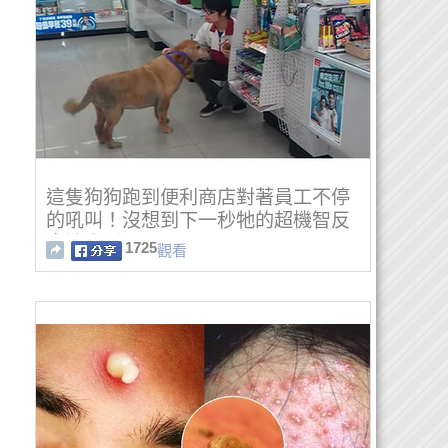
這隻狗狗跑到便利商店對著員工不停
的吼叫！沒想到下一秒牠的超機智反
應讓人看呆了……
1725
觀看