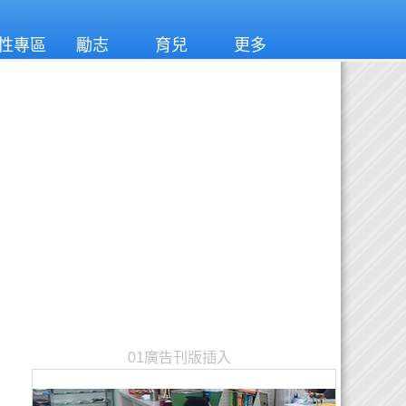
性專區
勵志
育兒
更多
01廣告刊版插入