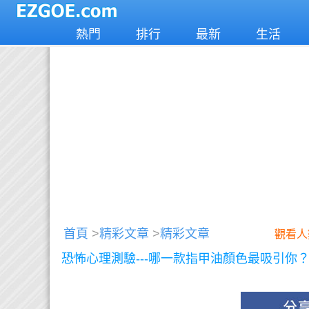
熱門
排行
最新
生活
首頁
>
精彩文章
>
精彩文章
觀看人
恐怖心理測驗---哪一款指甲油顏色最吸引你？ Pa