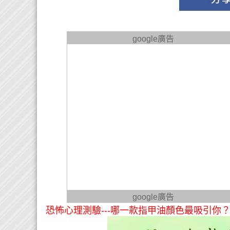
google廣告
google廣告
恐怖心理測驗---哪一款指甲油顏色最吸引你？ Pa