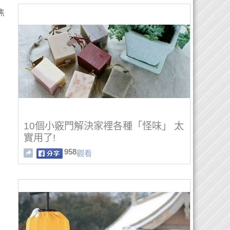
焦
10個小竅門解決家裡各種「怪味」 太
實用了!
958
觀看