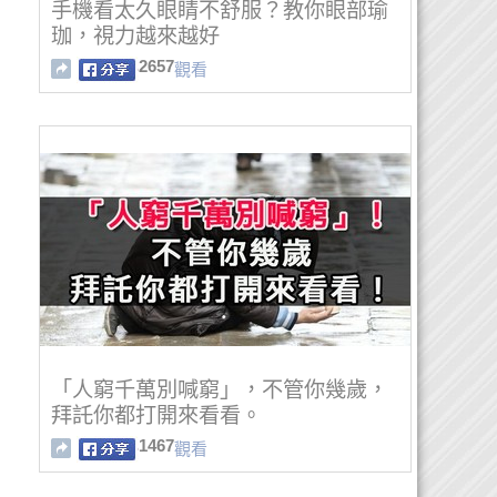
手機看太久眼睛不舒服？教你眼部瑜
珈，視力越來越好
2657
觀看
「人窮千萬別喊窮」，不管你幾歲，
拜託你都打開來看看。
1467
觀看