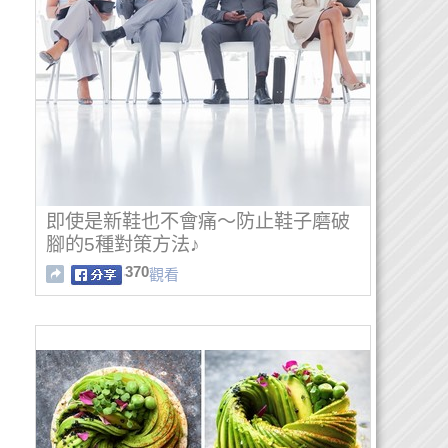
即使是新鞋也不會痛～防止鞋子磨破
腳的5種對策方法♪
370
觀看