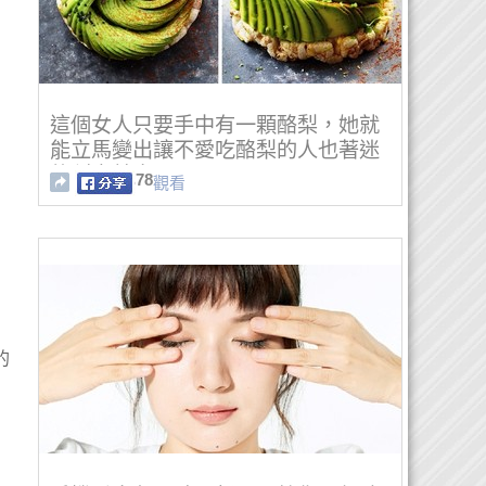
這個女人只要手中有一顆酪梨，她就
能立馬變出讓不愛吃酪梨的人也著迷
的創意美食！
78
觀看
的