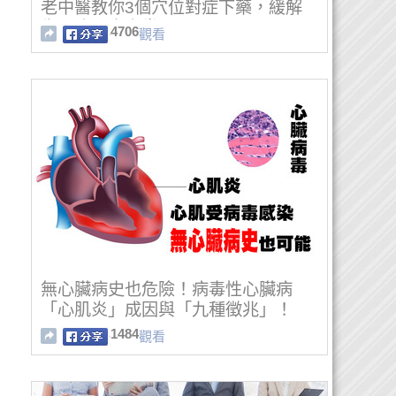
老中醫教你3個穴位對症下藥，緩解
失眠症、半夜常醒
4706
觀看
無心臟病史也危險！病毒性心臟病
「心肌炎」成因與「九種徵兆」！
1484
觀看