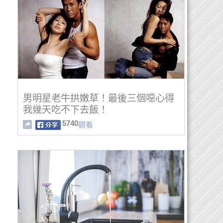
男明星老牛拱嫩草！最後三個噁心得
我幾天吃不下去飯！
5740
觀看