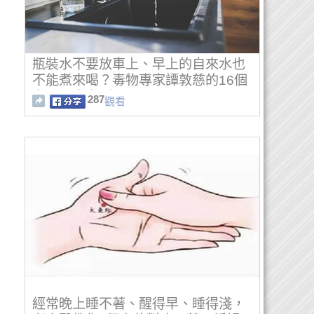
瓶裝水不要放車上、早上的自來水也
不能煮來喝？毒物專家譚敦慈的16個
安心喝水守則！
287
觀看
經常晚上睡不著、醒得早、睡得淺，