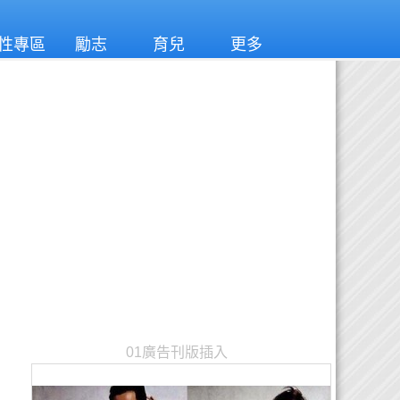
性專區
勵志
育兒
更多
01廣告刊版插入