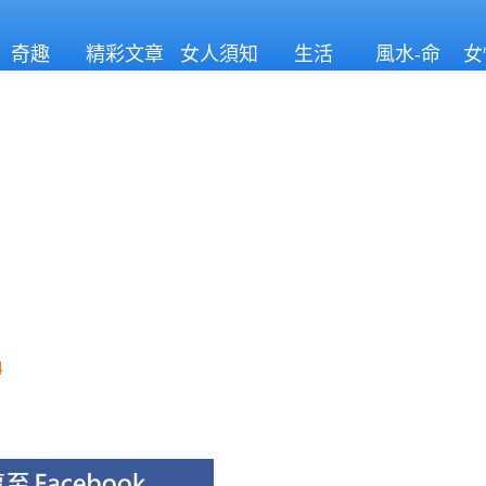
奇趣
精彩文章
女人須知
生活
風水-命
女
理
4