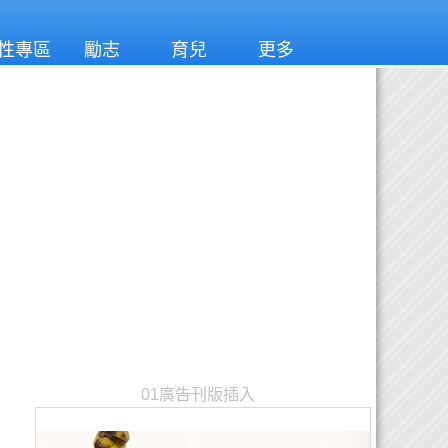
性專區
勵志
育兒
更多
01廣告刊版插入