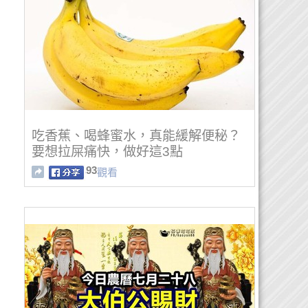
吃香蕉、喝蜂蜜水，真能緩解便秘？
要想拉屎痛快，做好這3點
93
觀看