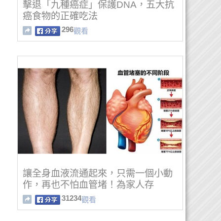
擊退「九種癌症」保護DNA，五大抗
癌食物的正確吃法
296
觀看
讓全身血液流通起來，只需一個小動
作，再也不怕血管堵！為家人存
31234
觀看