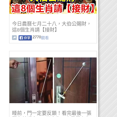
今日農曆七月二十八，大伯公賜財，
這8個生肖請【接財】
2770
觀看
睡前，門一定要反鎖！看完最後一張