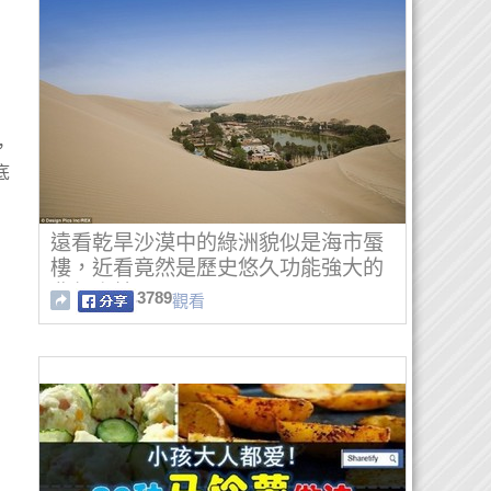
，
底
遠看乾旱沙漠中的綠洲貌似是海市蜃
樓，近看竟然是歷史悠久功能強大的
夢幻小鎮！
3789
觀看