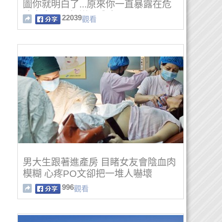
圖你就明白了...原來你一直暴露在危
險之中卻不知道！分享~
22039
觀看
男大生跟著進產房 目睹女友會陰血肉
模糊 心疼PO文卻把一堆人嚇壞
996
觀看