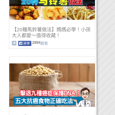
【20種馬鈴薯做法】媽媽必學！小孩
大人都愛～值得收藏！
2994
觀看