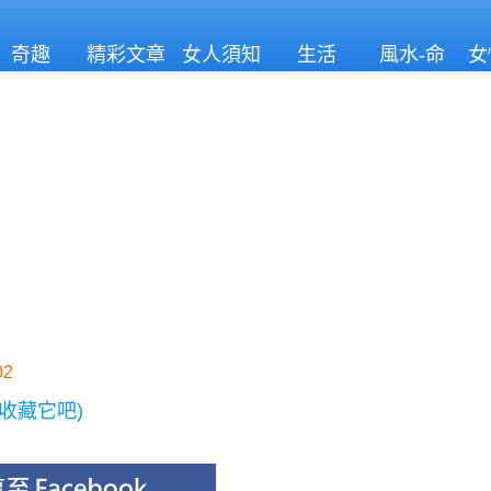
奇趣
精彩文章
女人須知
生活
風水-命
女
理
2
收藏它吧)