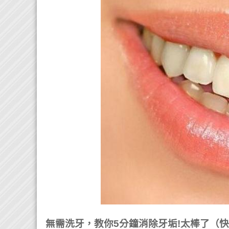
無需洗牙，教你5分鐘消除牙垢!太棒了（快