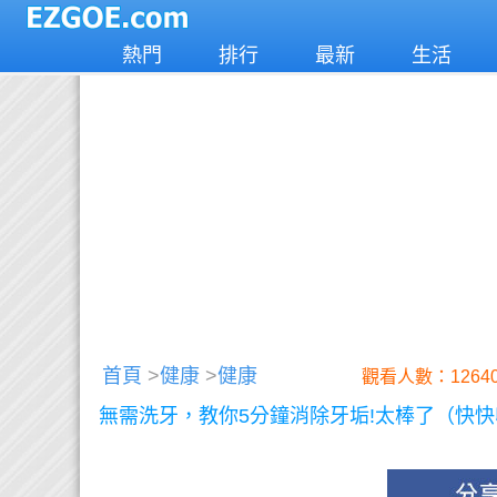
熱門
排行
最新
生活
首頁
>
健康
>
健康
觀看人數：12640
無需洗牙，教你5分鐘消除牙垢!太棒了（快快