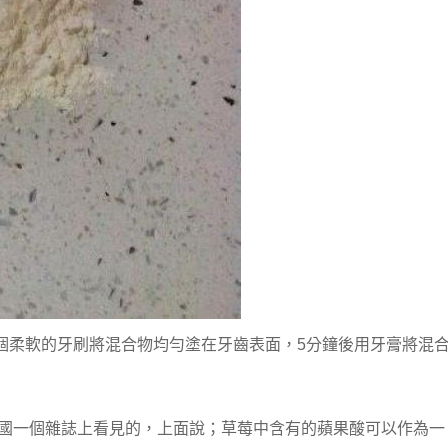
個柔軟的牙刷將混合物均勻塗在牙齒表面，5分鐘後用牙膏將混
美國一個雜誌上看見的，上面說；草莓中含有的蘋果酸可以作為一