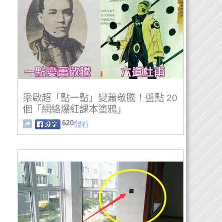
梁啟超「點一點」變蕭敬騰！盤點 20
個「網絡爆紅課本塗鴉」
620
觀看