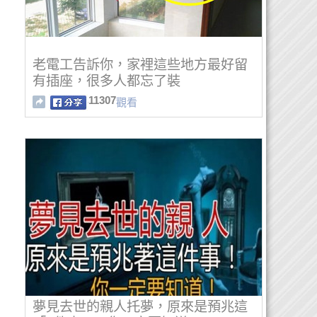
老電工告訴你，家裡這些地方最好留
有插座，很多人都忘了裝
11307
觀看
夢見去世的親人托夢，原來是預兆這