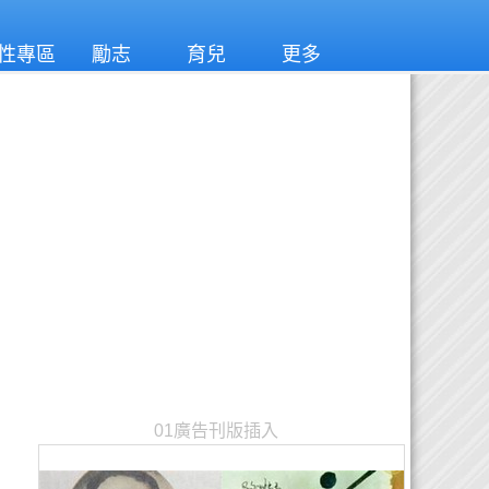
性專區
勵志
育兒
更多
01廣告刊版插入