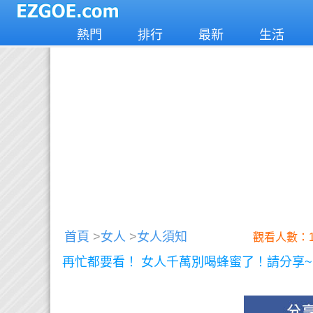
熱門
排行
最新
生活
首頁
>
女人
>
女人須知
觀看人數：1
再忙都要看！ 女人千萬別喝蜂蜜了！請分享~