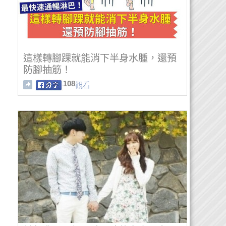
這樣轉腳踝就能消下半身水腫，還預
防腳抽筋！
108
觀看