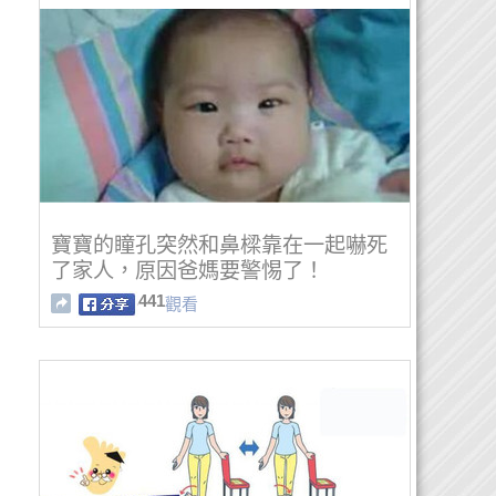
寶寶的瞳孔突然和鼻樑靠在一起嚇死
了家人，原因爸媽要警惕了！
441
觀看