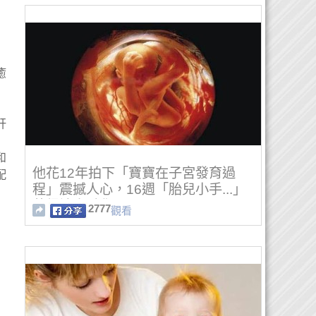
癒
肝
和
他花12年拍下「寶寶在子宮發育過
配
程」震撼人心，16週「胎兒小手...」
萌得讓人融化！
2777
觀看