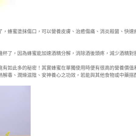
了，蜂蜜塗抹傷口，可以營養皮膚、治癒傷痛、消炎殺菌、快速
幾杯了，因為蜂蜜能加速酒精分解，消除酒後頭疼，減少酒精對
竟有如此多的秘密！其實蜂蜜在單獨使用時便有很高的營養價值
熱解毒、潤燥滋陰、安神養心之功效，若能與其他食物或中藥搭