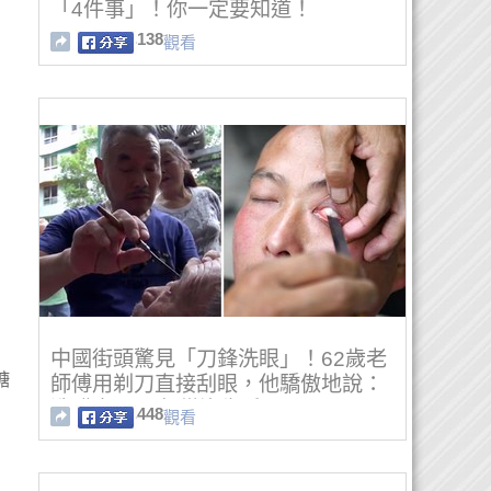
「4件事」！你一定要知道！
138
觀看
中國街頭驚見「刀鋒洗眼」！62歲老
糖
師傅用剃刀直接刮眼，他驕傲地說：
洗髒東西40年從沒失手！
448
觀看