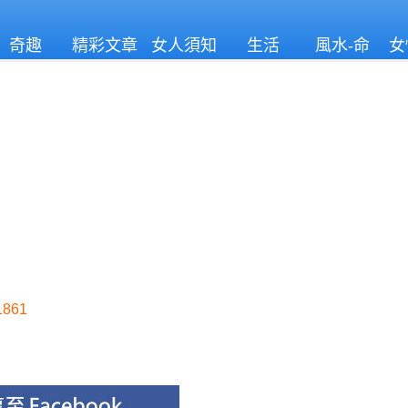
奇趣
精彩文章
女人須知
生活
風水-命
女
理
861