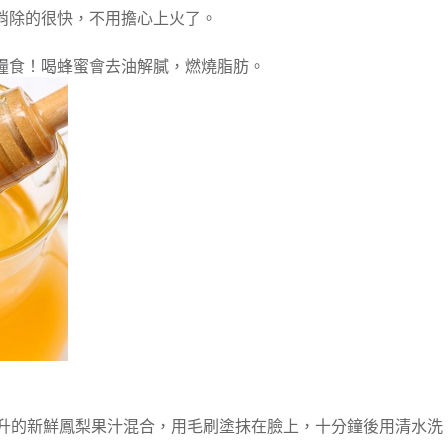
消除的很快，不用擔心上火了。
糧食！喝蜂蜜會去油解膩，燃燒脂肪。
毫升的新鮮鳳梨果汁混合，用毛刷塗抹在臉上，十分鐘後用清水洗