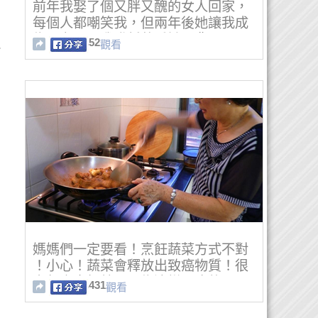
前年我娶了個又胖又醜的女人回家，
每個人都嘲笑我，但兩年後她讓我成
為了老闆，我發誓將愛她一輩子！
52
觀看
°
媽媽們一定要看！烹飪蔬菜方式不對
！小心！蔬菜會釋放出致癌物質！很
多餐廳廚師就是因為這樣罹癌的......
431
觀看