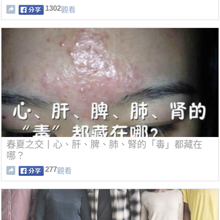
1302
觀看
春夏之交丨心、肝、脾、肺、腎的「毒」都藏在
哪？
277
觀看