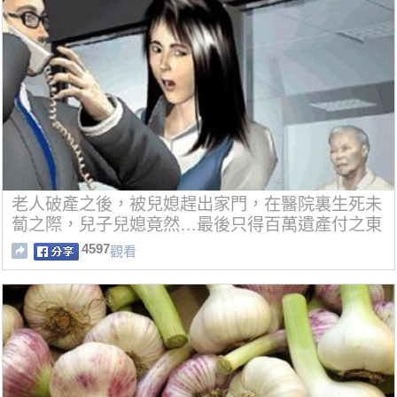
老人破產之後，被兒媳趕出家門，在醫院裏生死未
蔔之際，兒子兒媳竟然…最後只得百萬遺產付之東
流！
4597
觀看