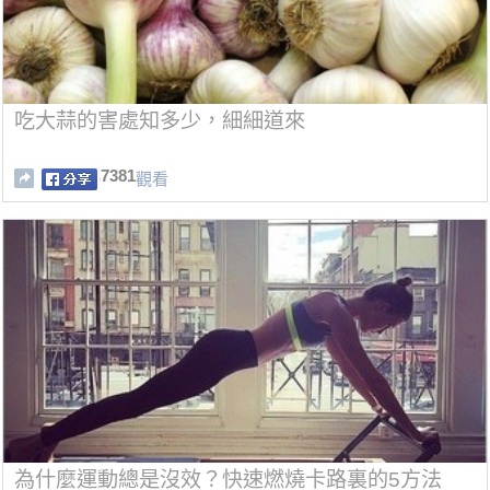
吃大蒜的害處知多少，細細道來
7381
觀看
為什麼運動總是沒效？快速燃燒卡路裏的5方法