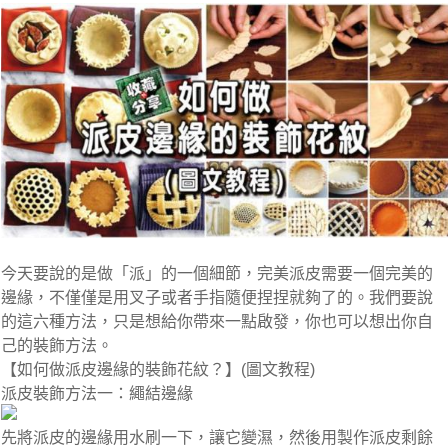
今天要說的是做「派」的一個細節，完美派皮需要一個完美的
邊緣，不僅僅是用叉子或者手指隨便捏捏就夠了的。我們要說
的這六種方法，只是想給你帶來一點啟發，你也可以想出你自
己的裝飾方法。
【如何做派皮邊緣的裝飾花紋？】
(圖文教程)
派皮裝飾方法一：繩結邊緣
先將派皮的邊緣用水刷一下，讓它變濕，然後用製作派皮剩餘