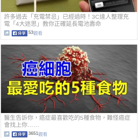
許多過去「充電禁忌」已經過時！3C達人整理充
電「4大迷思」教你正確延長電池壽命
53
觀看
醫生告訴你，癌症最喜歡吃的5種食物，難怪癌症
會找上你……
3651
觀看