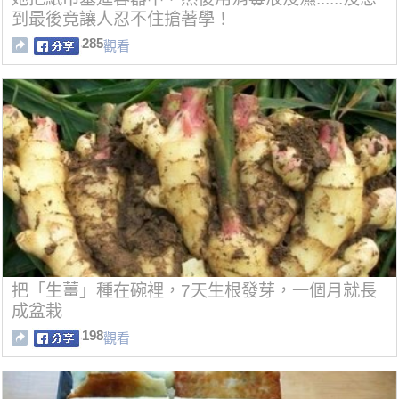
到最後竟讓人忍不住搶著學！
285
觀看
把「生薑」種在碗裡，7天生根發芽，一個月就長
成盆栽
198
觀看