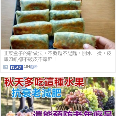
韭菜盒子的新做法，不發麵不餳麵，開水一燙，皮
薄如紙卻不破皮不露餡！
104
觀看