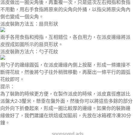
派皮做出一圈尖角後，再重複一次，只是這次左右拇指和食指
不用動，用右手食指將原來的尖角向外捅，以指尖將原尖角內
側也變成一個尖角。
派皮裝飾方法五：扇貝形狀
兩手各用食指和拇指，互相錯位，各自用力，在派皮邊緣將派
皮捏成如圖所示的扇貝形狀。
派皮裝飾方法六：勺子花紋
用勺子的邊緣圓弧，在派皮邊緣內側上按壓，形成一條連接不
斷得花紋，然後將勺子往外稍微移動，再壓出一條平行的圓弧
花紋即可。
提示：
為了裝飾的時候更方便，在製作派皮的時候，派皮直徑應該比
派盤大2-3釐米，懸垂在盤外面，然後你可以將這些多餘的部分
向外向下折疊起來，形成一圈比較厚的邊緣。如果你的裝飾邊
緣做好了，我們建議在烘焙或加餡前，先放在冰箱裡冷凍30分
鐘。
sponsored ads