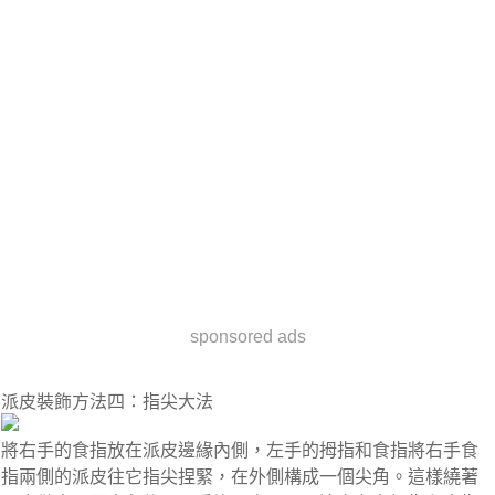
sponsored ads
派皮裝飾方法四：指尖大法
將右手的食指放在派皮邊緣內側，左手的拇指和食指將右手食
指兩側的派皮往它指尖捏緊，在外側構成一個尖角。這樣繞著