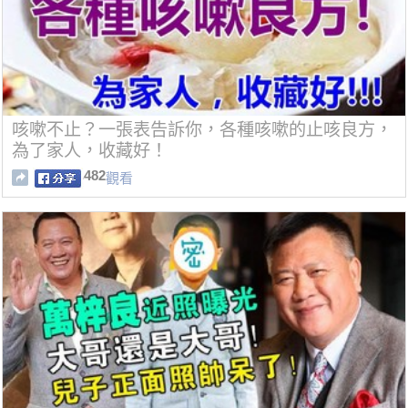
咳嗽不止？一張表告訴你，各種咳嗽的止咳良方，
為了家人，收藏好！
482
觀看