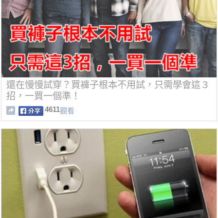
還在慢慢試穿？買褲子根本不用試，只需學會這３
招，一買一個準！
4611
觀看