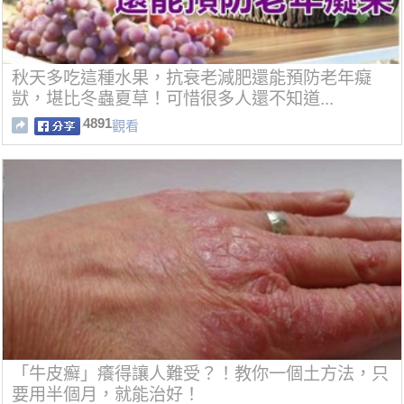
秋天多吃這種水果，抗衰老減肥還能預防老年癡
獃，堪比冬蟲夏草！可惜很多人還不知道...
4891
觀看
「牛皮癬」癢得讓人難受？！教你一個土方法，只
要用半個月，就能治好！