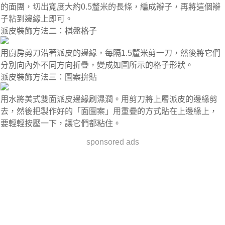
的面團，切出寬度大約0.5釐米的長條，編成辮子，再將這個辮
子粘到邊緣上即可。
派皮裝飾方法二：棋盤格子
用廚房剪刀沿著派皮的邊緣，每隔1.5釐米剪一刀，然後將它們
分別向內外不同方向折疊，變成如圖所示的格子形狀。
派皮裝飾方法三：圖案拚貼
用水將美式雙面派皮邊緣刷濕潤。用剪刀將上層派皮的邊緣剪
去，然後把製作好的「面圖案」用重疊的方式貼在上邊緣上，
要輕輕按壓一下，讓它們都粘住。
sponsored ads