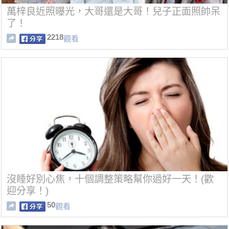
萬梓良近照曝光，大哥還是大哥！兒子正面照帥呆
了！
2218
觀看
沒睡好別心焦，十個調整策略幫你過好一天！(歡
迎分享！)
50
觀看