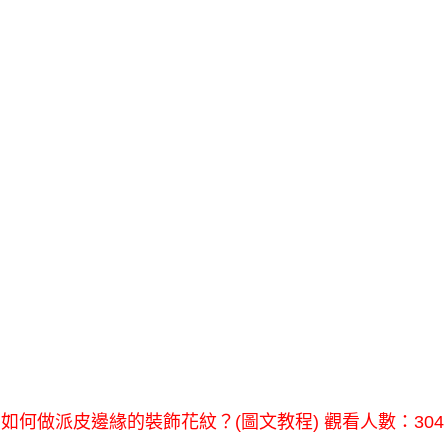
如何做派皮邊緣的裝飾花紋？(圖文教程) 觀看人數：304