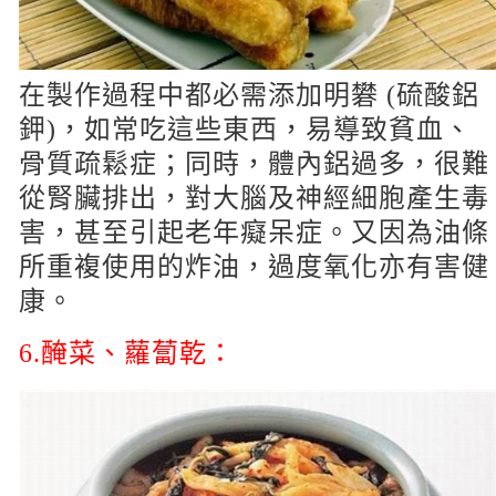
在製作過程中都必需添加明礬 (硫酸鋁
鉀)，如常吃這些東西，易導致貧血、
骨質疏鬆症；同時，體內鋁過多，很難
從腎臟排出，對大腦及神經細胞產生毒
害，甚至引起老年癡呆症。又因為油條
所重複使用的炸油，過度氧化亦有害健
康。
6.醃菜、蘿蔔乾：