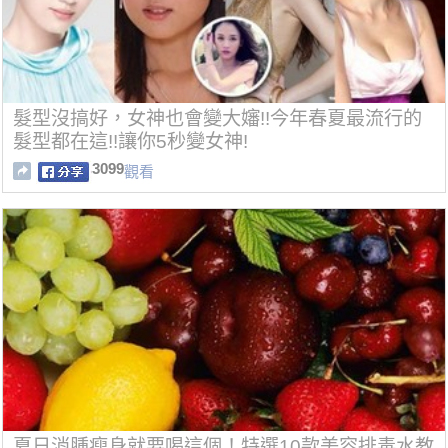
髮型沒搞好，女神也會變大嬸!!今年春夏最流行的
髮型都在這!!讓你5秒變女神!
3099
觀看
夏日消腫瘦身就要喝這個！特選10款美容排毒水教