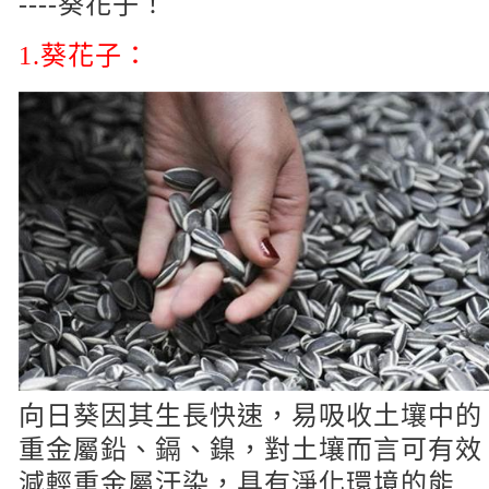
----葵花子！
1.
葵花子：
向日葵因其生長快速，易吸收土壤中的
重金屬鉛、鎘、鎳，對土壤而言可有效
減輕重金屬汙染，具有淨化環境的能