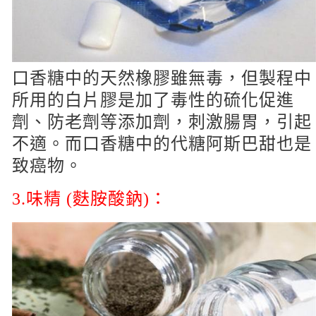
口香糖中的天然橡膠雖無毒，但製程中
所用的白片膠是加了毒性的硫化促進
劑、防老劑等添加劑，刺激腸胃，引起
不適。而口香糖中的代糖阿斯巴甜也是
致癌物。
3.味精 (麩胺酸鈉)：