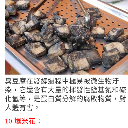
臭豆腐在發酵過程中極易被微生物汙
染，它還含有大量的揮發性鹽基氮和硫
化氫等，是蛋白質分解的腐敗物質，對
人體有害。
10.
爆米花：