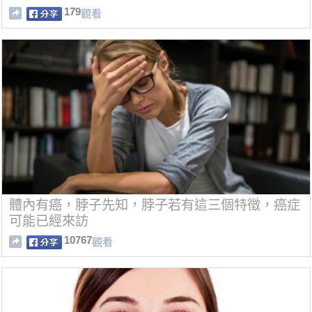
179
觀看
體內有癌，脖子先知，脖子若有這三個特徵，癌症
可能已經來訪
10767
觀看