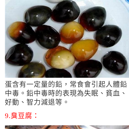
蛋含有一定量的鉛，常食會引起人體鉛
中毒。鉛中毒時的表現為失眠、貧血、
好動、智力減退等。
9.臭豆腐：