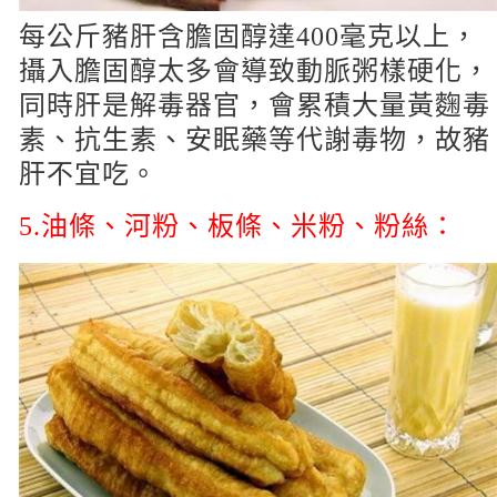
每公斤豬肝含膽固醇達400毫克以上，
攝入膽固醇太多會導致動脈粥樣硬化，
同時肝是解毒器官，會累積大量黃麴毒
素、抗生素、安眠藥等代謝毒物，故豬
肝不宜吃。
5.油條、河粉、板條、米粉、粉絲：