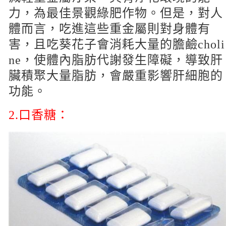
力，為最佳景觀綠肥作物。但是，對人
體而言，吃進這些重金屬則對身體有
害，且吃葵花子會消耗大量的膽鹼choli
ne，使體內脂肪代謝發生障礙，導致肝
臟積聚大量脂肪，會嚴重影響肝細胞的
功能。
2.
口香糖：