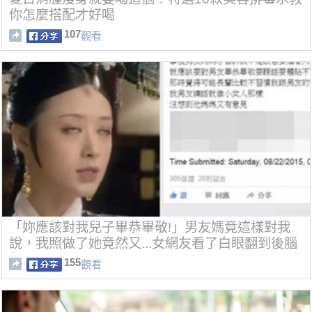
你怎麼搭配才好喝
107
觀看
「妳應該對我兒子畢恭畢敬!」男友媽竟這樣對我
說，我照做了她竟然又...女網友看了白眼翻到後腦
勺！
155
觀看