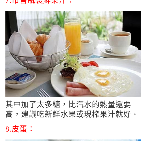
7.市售瓶裝鮮果汁：
其中加了太多糖，比汽水的熱量還要
高，建議吃新鮮水果或現榨果汁就好。
8.皮蛋：