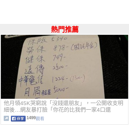
熱門推薦
他月領45K哭窮說「沒錢還朋友」，一公開收支明
細後…網友暴打臉「你花的比我們一家4口還
多」！
1499
觀看