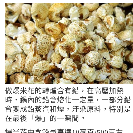
做爆米花的轉爐含有鉛，在高壓加熱
時，鍋內的鉛會熔化一定量，一部分鉛
會變成鉛蒸汽和煙，汙染原料，特別是
在最後「爆」的一瞬間。
爆米花中含鉛量高達10毫克/500克左