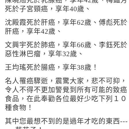
陳曉旭死於乳腺癌，享年42歲、梅豔芳
死於子宮頸癌，享年40歲、
沈殿霞死於肝癌，享年62歲、傅彪死於
肝癌，享年42歲、
文興宇死於肺癌，享年66歲、李鈺死於
惡性淋巴瘤，享年32歲、
王均瑤死於腸癌，享年38歲！
名人罹癌驟逝，震驚大家，悲不可抑，
令人不得不更加警覺到所有可能的致癌
食品，在此奉勸各位最好少吃下列１０
種食物！
其中您最想不到的是過年才吃的東西---