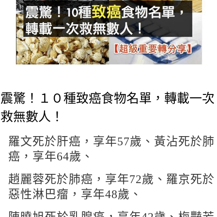
震驚！１０種致癌食物名單，轉載一次
救無數人！
羅文死於肝癌，享年57歲、黃沾死於肺
癌，享年64歲、
趙麗蓉死於肺癌，享年72歲、羅京死於
惡性淋巴瘤，享年48歲、