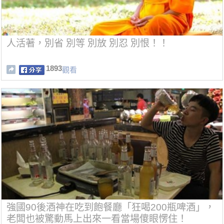
人活著，別省 別等 別放 別忍 別恨！！
1893
觀看
強國90後酒神在吃到飽餐廳「狂喝200瓶啤酒」，
老闆也被驚動馬上出來一看當場傻眼愣住！