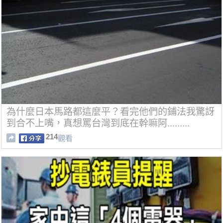
為什麼日本馬路都這麼平？看完他們的鋪法我驚訝
到合不上嘴，真想罵台灣到底在幹嘛阿.........
214
觀看