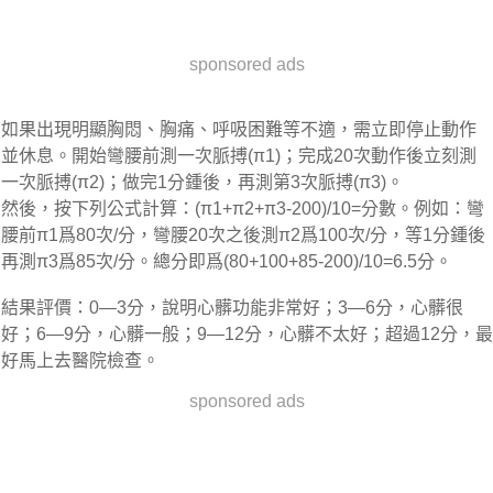
sponsored ads
如果出現明顯胸悶、胸痛、呼吸困難等不適，需立即停止動作
並休息。開始彎腰前測一次脈搏(π1)；完成20次動作後立刻測
一次脈搏(π2)；做完1分鍾後，再測第3次脈搏(π3)。
然後，按下列公式計算：(π1+π2+π3-200)/10=分數。例如：彎
腰前π1爲80次/分，彎腰20次之後測π2爲100次/分，等1分鍾後
再測π3爲85次/分。總分即爲(80+100+85-200)/10=6.5分。
結果評價：0—3分，說明心髒功能非常好；3—6分，心髒很
好；6—9分，心髒一般；9—12分，心髒不太好；超過12分，最
好馬上去醫院檢查。
sponsored ads