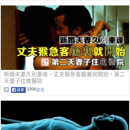
新婚夫妻久別重逢，丈夫猴急客廳裏就開始，第二
天妻子住進醫院
3306
觀看