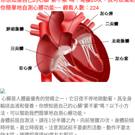
你想知道自己的心髒“累不累”嗎？彎腰20次，就可以幫助
你簡單地自測心髒功能~~ 觀看人數：224
心髒是人體最優秀的勞模之一，它日夜不停地跳動著，爲全身
輸送血液和營養。你想知道自己的心髒“累不累”嗎？以下小方
法，可以幫助我們簡單地自測心髒功能。
身體前屈自測法。請在1分半鍾之內，向前彎腰20次。身體前傾
時呼氣，直立時吸氣。注意測試前不要劇烈活動，動作不要太
快太猛，彎腰幅度達90度左右即可。