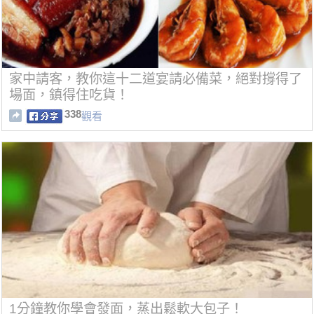
家中請客，教你這十二道宴請必備菜，絕對撐得了
場面，鎮得住吃貨！
338
觀看
1分鐘教你學會發面，蒸出鬆軟大包子！