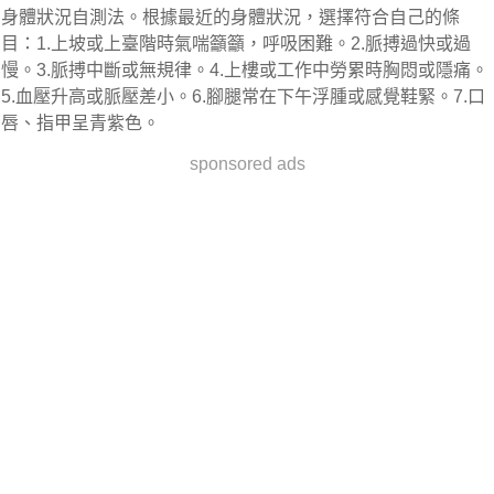
身體狀況自測法。根據最近的身體狀況，選擇符合自己的條
目：1.上坡或上臺階時氣喘籲籲，呼吸困難。2.脈搏過快或過
慢。3.脈搏中斷或無規律。4.上樓或工作中勞累時胸悶或隱痛。
5.血壓升高或脈壓差小。6.腳腿常在下午浮腫或感覺鞋緊。7.口
唇、指甲呈青紫色。
sponsored ads