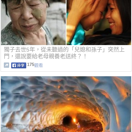
獨子去世5年，從未聽過的「兒媳和孫子」突然上
門，還說要給老母親養老送終？！
175
觀看