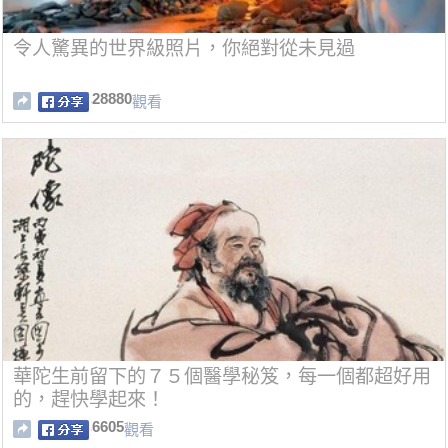
令人驚異的世界級照片，你絕對從未見過
28880
觀看
華陀生前留下的７５個醫學秘笈，每一個都超好用
的，趕快學起來！
6605
觀看