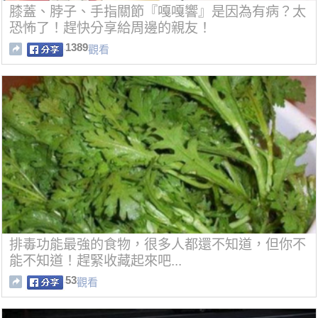
膝蓋、脖子、手指關節『嘎嘎響』是因為有病？太
恐怖了！趕快分享給周邊的親友！
1389
觀看
排毒功能最強的食物，很多人都還不知道，但你不
能不知道！趕緊收藏起來吧...
53
觀看