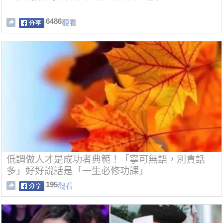
6486
觀看
低調做人才是成功者典範！「寧可無語，別貪話
多」好好說話是「一生必修功課」
195
觀看