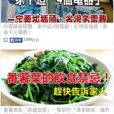
抄電錶員提醒：家中這4個電器，記得拔插頭，能
省千元電費！
1309
觀看
番薯葉能「保護血管」，幫助你「清潔腸道、護肝