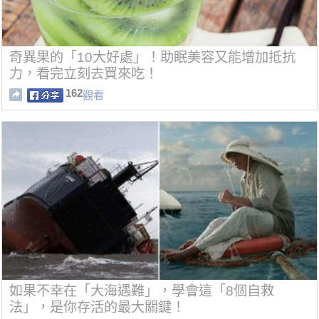
奇異果的「10大好處」！助眠美容又能增加抵抗
力，看完立刻去買來吃！
162
觀看
如果不幸在「大海遇難」，學會這「8個自救
法」，是你存活的最大關鍵！