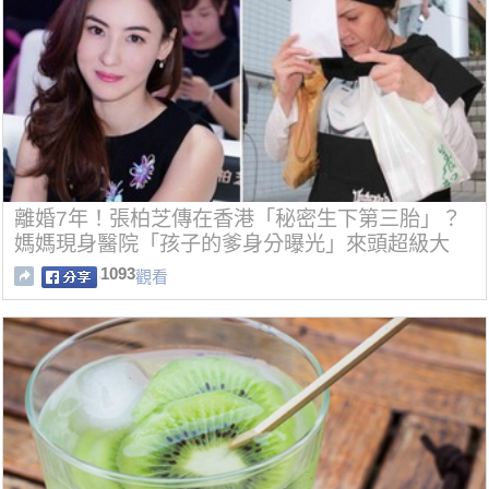
離婚7年！張柏芝傳在香港「秘密生下第三胎」？
媽媽現身醫院「孩子的爹身分曝光」來頭超級大
1093
觀看