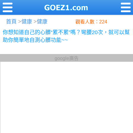
首頁
>
健康
>
健康
觀看人數：224
你想知道自己的心髒“累不累”嗎？彎腰20次，就可以幫
助你簡單地自測心髒功能~~
google廣告